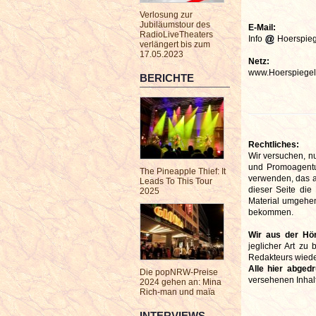
Verlosung zur
Jubiläumstour des
E-Mail:
RadioLiveTheaters
Info
Hoerspieg
verlängert bis zum
17.05.2023
Netz:
www.Hoerspiegel.
BERICHTE
Rechtliches:
Wir versuchen, nu
und Promoagentur
The Pineapple Thief: It
verwenden, das au
Leads To This Tour
dieser Seite die
2025
Material umgehend
bekommen.
Wir aus der Hör
jeglicher Art zu
Redakteurs wieder
Alle hier abged
Die popNRW-Preise
versehenen Inhal
2024 gehen an: Mina
Rich-man und maïa
INTERVIEWS