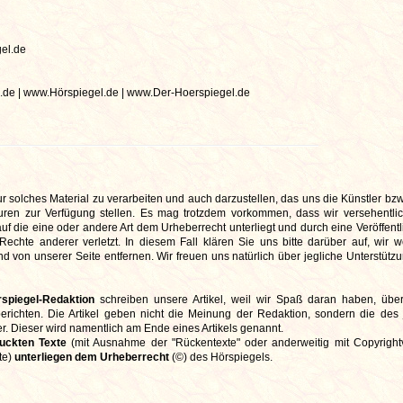
el.de
de | www.Hörspiegel.de | www.Der-Hoerspiegel.de
r solches Material zu verarbeiten und auch darzustellen, das uns die Künstler bzw
en zur Verfügung stellen. Es mag trotzdem vorkommen, dass wir versehentlic
f die eine oder andere Art dem Urheberrecht unterliegt und durch eine Veröffentl
 Rechte anderer verletzt. In diesem Fall klären Sie uns bitte darüber auf, wir 
 von unserer Seite entfernen. Wir freuen uns natürlich über jegliche Unterstützu
spiegel-Redaktion
schreiben unsere Artikel, weil wir Spaß daran haben, übe
 berichten. Die Artikel geben nicht die Meinung der Redaktion, sondern die des 
. Dieser wird namentlich am Ende eines Artikels genannt.
ruckten Texte
(mit Ausnahme der "Rückentexte" oder anderweitig mit Copyrigh
te)
unterliegen dem Urheberrecht
(©) des Hörspiegels.