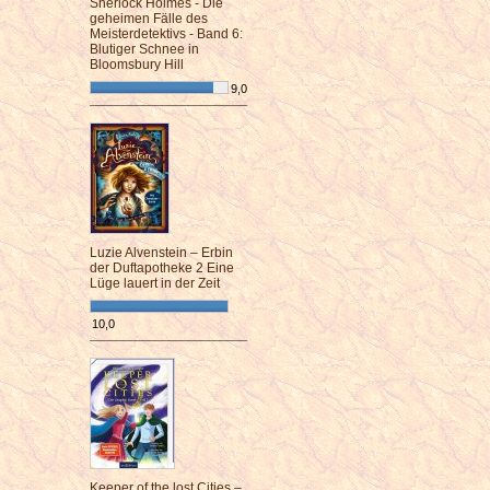
Sherlock Holmes - Die
geheimen Fälle des
Meisterdetektivs - Band 6:
Blutiger Schnee in
Bloomsbury Hill
9,0
¯¯¯¯¯¯¯¯¯¯¯¯¯¯¯¯¯¯¯¯¯¯¯¯
Luzie Alvenstein – Erbin
der Duftapotheke 2 Eine
Lüge lauert in der Zeit
10,0
¯¯¯¯¯¯¯¯¯¯¯¯¯¯¯¯¯¯¯¯¯¯¯¯
Keeper of the lost Cities –