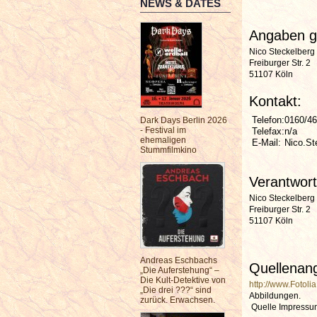
NEWS & DATES
Angaben 
Nico Steckelberg
Freiburger Str. 2
51107 Köln
Kontakt:
Telefon:
0160/4
Dark Days Berlin 2026
- Festival im
Telefax:
n/a
ehemaligen
E-Mail:
Nico.St
Stummfilmkino
Verantwort
Nico Steckelberg
Freiburger Str. 2
51107 Köln
Andreas Eschbachs
Quellenang
„Die Auferstehung“ –
Die Kult-Detektive von
http://www.Fotolia
„Die drei ???“ sind
Abbildungen.
zurück. Erwachsen.
Quelle Impressu