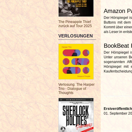
Amazon P
Der Hörspiegel i
The Pineapple Thief
Buttons mit dem 
zurück auf Tour 2025
Kommt über einen 
als Leser:in ents
VERLOSUNGEN
BookBeat 
Der Hörspiegel i
Unter unseren Be
sogenannten Aff
Hörspiegel mit e
Kaufentscheidung 
Verlosung: The Harper
Trio - Dialogue of
Thoughts
Erstveröffentlic
01. September 2