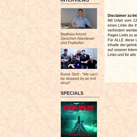
Disclaimer zu Int
Mit Urteil vom 
eines Links die I
verhindert werde
Matthias Arnold:
Pages Links zu an
Zwischen Abenteuer
Für ALLE diese Li
und Popkultur
Inhalte der gelin
auf unserer Inter
Links und für all
Roine Stolt - "We can’t
be stopped by an evil
virus!"
SPECIALS