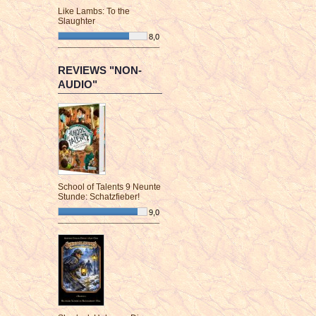
Like Lambs: To the
Slaughter
8,0
¯¯¯¯¯¯¯¯¯¯¯¯¯¯¯¯¯¯¯¯¯¯¯¯
REVIEWS "NON-
AUDIO"
School of Talents 9 Neunte
Stunde: Schatzfieber!
9,0
¯¯¯¯¯¯¯¯¯¯¯¯¯¯¯¯¯¯¯¯¯¯¯¯