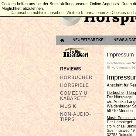
Cookies helfen uns bei der Bereitstellung unseres Online-Angebots. Durch d
Möglichkeit abzulehnen.
Datenschutzrichtlinie ansehen
Weitere Informationen zu Cookies und 
NEUESTE ARTIKEL
NEWS & DA
Impressum
Geschrieben von
Ni
Veröffentlicht: 0
REVIEWS
Impressu
HÖRBÜCHER
HÖRSPIELE
Anschrift für R
Hörbücher, Hörs
COMEDY U.
Der Hörspiegel
KABARETT
c/o Annika Lang
MUSIK
Waldenburger St
58710 Menden
NON-AUDIO-
Musik-Promotion:
TIPPS
Der Hörspiegel
c/o Michael Brink
Sperlingsweg 49
32758 Detmold