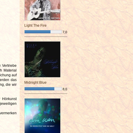
Light The Fire
7,0
¯¯¯¯¯¯¯¯¯¯¯¯¯¯¯¯¯¯¯¯¯¯¯¯
. Vertriebe
h Material
ichung auf
werden das
Midnight Blue
ng, die wir
8,0
¯¯¯¯¯¯¯¯¯¯¯¯¯¯¯¯¯¯¯¯¯¯¯¯
r Hörkunst
jeweiligen
tvermerken