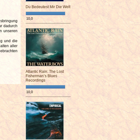
Du Bedeutest Mir Die Welt
10,0
usbringung
¯¯¯¯¯¯¯¯¯¯¯¯¯¯¯¯¯¯¯¯¯¯¯¯
nur dadurch
en unseren
ng und die
alten aller
sgebrachten
Atlantic Rain: The Lost
Fisherman’s Blues
Recordings
10,0
¯¯¯¯¯¯¯¯¯¯¯¯¯¯¯¯¯¯¯¯¯¯¯¯