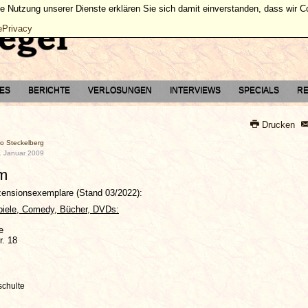
ie Nutzung unserer Dienste erklären Sie sich damit einverstanden, dass wir 
ePrivacy
TES
BERICHTE
VERLOSUNGEN
INTERVIEWS
SPECIALS
RE
Drucken
co Steckelberg
9. Januar 2009
m
ezensionsexemplare (Stand 03/2022):
piele, Comedy, Bücher, DVDs:
e
r. 18
schulte