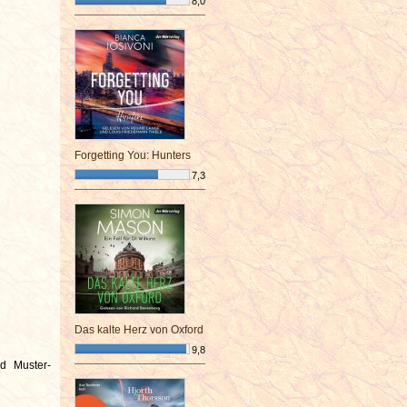
8,0
¯¯¯¯¯¯¯¯¯¯¯¯¯¯¯¯¯¯¯¯¯¯¯¯
Forgetting You: Hunters
7,3
¯¯¯¯¯¯¯¯¯¯¯¯¯¯¯¯¯¯¯¯¯¯¯¯
Das kalte Herz von Oxford
9,8
d Muster-
¯¯¯¯¯¯¯¯¯¯¯¯¯¯¯¯¯¯¯¯¯¯¯¯