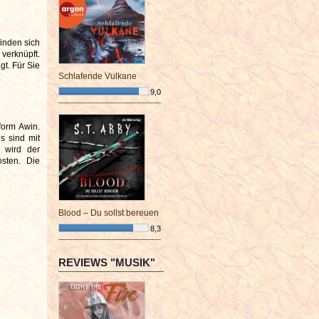
inden sich
 verknüpft.
gt. Für Sie
Schlafende Vulkane
.
9,0
¯¯¯¯¯¯¯¯¯¯¯¯¯¯¯¯¯¯¯¯¯¯¯¯
form Awin.
s sind mit
, wird der
osten. Die
Blood – Du sollst bereuen
8,3
¯¯¯¯¯¯¯¯¯¯¯¯¯¯¯¯¯¯¯¯¯¯¯¯
REVIEWS "MUSIK"