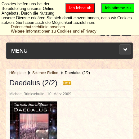
Cookies helfen uns bei der
Ich lehne ab
Ich stimme zu
Bereitstellung unseres Online-
Angebots. Durch die Nutzung
unserer Dienste erklären Sie sich damit einverstanden, dass wir Cookies
setzen. Sie haben auch die Möglichkeit abzulehnen.
Datenschutzrichtlinie ansehen
Weitere Informationen zu Cookies und ePrivacy
MENU
Hörspiele
Science-Fiction
Daedalus (2/2)
NEUESTE ARTIKEL
Daedalus (2/2)
HOT
Michael Brinkschulte
10. März 2009
NEWS & DATES
BERICHTE
VERLOSUNGEN