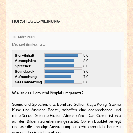
…
HÖRSPIEGEL-MEINUNG
10. März 2009
Michael Brinkschulte
Story/Inhalt
9,0
Atmosphäre
8,0
Sprecher
8,0
Soundtrack
8,0
Aufmachung
7,0
Gesamtwertung
8,0
Wie ist das Hörbuch/Hörspiel umgesetzt?
Sound und Sprecher, u.a. Bernhard Selker, Katja König, Sabine
Kuse und Andreas Boetel, schaffen eine ansprechende und
mitreißende Science-Fiction Atmosphäre. Das Cover ist wie
auf den Bildern zu erkennen gestaltet. Ob ein Booklet beiliegt
und wie die sonstige Ausstattung aussieht kann nicht beurteilt
werden, da sie nicht vorlagen.