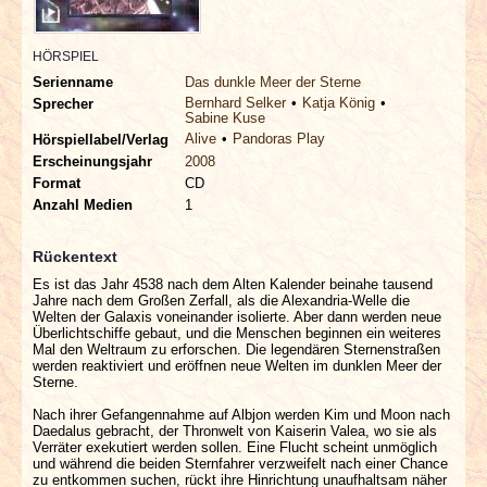
INTERVIEWS
HÖRSPIEL
SPECIALS
Serienname
Das dunkle Meer der Sterne
Bernhard Selker
Katja König
Sprecher
Sabine Kuse
REDAKTION
Alive
Pandoras Play
Hörspiellabel/Verlag
Erscheinungsjahr
2008
LINKS
Format
CD
Anzahl Medien
1
ARCHIV
Rückentext
Es ist das Jahr 4538 nach dem Alten Kalender beinahe tausend
Jahre nach dem Großen Zerfall, als die Alexandria-Welle die
Welten der Galaxis voneinander isolierte. Aber dann werden neue
Überlichtschiffe gebaut, und die Menschen beginnen ein weiteres
Mal den Weltraum zu erforschen. Die legendären Sternenstraßen
werden reaktiviert und eröffnen neue Welten im dunklen Meer der
Sterne.
Nach ihrer Gefangennahme auf Albjon werden Kim und Moon nach
Daedalus gebracht, der Thronwelt von Kaiserin Valea, wo sie als
Verräter exekutiert werden sollen. Eine Flucht scheint unmöglich
und während die beiden Sternfahrer verzweifelt nach einer Chance
zu entkommen suchen, rückt ihre Hinrichtung unaufhaltsam näher