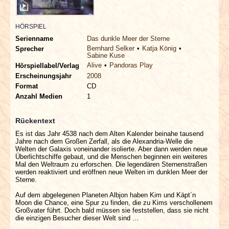
INTERVIEWS
HÖRSPIEL
SPECIALS
Serienname
Das dunkle Meer der Sterne
Bernhard Selker
Katja König
Sprecher
Sabine Kuse
REDAKTION
Alive
Pandoras Play
Hörspiellabel/Verlag
Erscheinungsjahr
2008
LINKS
Format
CD
Anzahl Medien
1
ARCHIV
Rückentext
Es ist das Jahr 4538 nach dem Alten Kalender beinahe tausend
Jahre nach dem Großen Zerfall, als die Alexandria-Welle die
Welten der Galaxis voneinander isolierte. Aber dann werden neue
Überlichtschiffe gebaut, und die Menschen beginnen ein weiteres
Mal den Weltraum zu erforschen. Die legendären Sternenstraßen
werden reaktiviert und eröffnen neue Welten im dunklen Meer der
Sterne.
Auf dem abgelegenen Planeten Albjon haben Kim und Käpt´n
Moon die Chance, eine Spur zu finden, die zu Kims verschollenem
Großvater führt. Doch bald müssen sie feststellen, dass sie nicht
die einzigen Besucher dieser Welt sind …