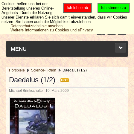
Cookies helfen uns bei der
Ich lehne ab
Ich stimme zu
Bereitstellung unseres Online-
Angebots. Durch die Nutzung
unserer Dienste erklären Sie sich damit einverstanden, dass wir Cookies
setzen. Sie haben auch die Möglichkeit abzulehnen.
Datenschutzrichtlinie ansehen
Weitere Informationen zu Cookies und ePrivacy
MENU
Hörspiele
Science-Fiction
Daedalus (1/2)
NEUESTE ARTIKEL
Daedalus (1/2)
HOT
Michael Brinkschulte
10. März 2009
NEWS & DATES
BERICHTE
VERLOSUNGEN