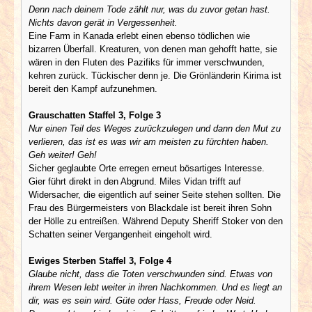
Denn nach deinem Tode zählt nur, was du zuvor getan hast.
Nichts davon gerät in Vergessenheit.
Eine Farm in Kanada erlebt einen ebenso tödlichen wie
bizarren Überfall. Kreaturen, von denen man gehofft hatte, sie
wären in den Fluten des Pazifiks für immer verschwunden,
kehren zurück. Tückischer denn je. Die Grönländerin Kirima ist
bereit den Kampf aufzunehmen.
Grauschatten Staffel 3, Folge 3
Nur einen Teil des Weges zurückzulegen und dann den Mut zu
verlieren, das ist es was wir am meisten zu fürchten haben.
Geh weiter! Geh!
Sicher geglaubte Orte erregen erneut bösartiges Interesse.
Gier führt direkt in den Abgrund. Miles Vidan trifft auf
Widersacher, die eigentlich auf seiner Seite stehen sollten. Die
Frau des Bürgermeisters von Blackdale ist bereit ihren Sohn
der Hölle zu entreißen. Während Deputy Sheriff Stoker von den
Schatten seiner Vergangenheit eingeholt wird.
Ewiges Sterben Staffel 3, Folge 4
Glaube nicht, dass die Toten verschwunden sind. Etwas von
ihrem Wesen lebt weiter in ihren Nachkommen. Und es liegt an
dir, was es sein wird. Güte oder Hass, Freude oder Neid.