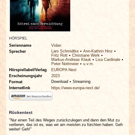
INTERVIEWS
SPECIALS
REDAKTION
HÖRSPIEL
Serienname
Vidan
LINKS
Lars Schmidtke
Ann-Kathrin Hinz
Sprecher
Fritz Rott
Christiane Werk
Markus-Andreas Klauk
Lisa Cardinale
Peter Nottmeier
u.v.m.
ARCHIV
Hörspiellabel/Verlag
EUROPA Next
Erscheinungsjahr
2023
Download
Streaming
Format
Internetlink
https://www.europa-next.de/
Rückentext
"Nur einen Teil des Weges zurückzulegen und dann den Mut zu
verlieren, das ist es, was wir am meisten zu fürchten haben. Geh
weiter! Geh!"