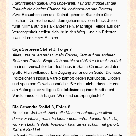
Furchtsamen dunkel und unbekannt. Für uns Mutige ist die
Zukunft die einzige Chance für Veränderung und Rettung.
Zwei Besucherinnen aus Detroit gehen in Blackdale über
Leichen. Die Suche nach dem geheimnisvollen Black Juice
führt Kirima auf die Falkland-Inseln. Mächtige Feinde aus der
Vergangenheit stellen sich ihr in den Weg. Und ein Priester
zweifelt an seiner Mission.
Caja Sorpresa Staffel 3, Folge 7
Alles, was du erstrebst, mein Freund, liegt auf der anderen
Seite der Furcht. Begib dich dorthin und blicke niemals zurück.
In einem verwahrlosten Hochhaus in Santa Charcas wird der
große Plan vollendet: Ein Zugang zur anderen Seite. Die neue
Polizeichefin Nosara Varelo kämpft gegen Korruption, Drogen
und spontane Gewaltausbrüche. Sie ahnt nicht, dass sie erst
am Anfang einer völligen Destabilisierung ihrer Stadt steht.
Varelo muss sich fragen: Wer sind die Springteufel?
Die Gesandte Staffel 3, Folge 8
So ist die Wahrheit: Nicht alle Monster entspringen allein
deiner Fantasie, manche lauern doch unter deinem Bett. Da,
wo kein Licht hinfällt. Vielleicht hast du es schon mal gehört.
Sei auf der Hut!
In Santa Charcas finden die Springteufel unschuldige Opfer. In