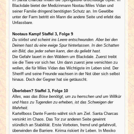
Blackdale bietet der Medizinmann Nootau Miles Vidan und
seiner Familie dringend benötigten Schutz an. Im Gewölbe
unter der Farm betritt ein Mann die andere Seite und erlebt das
Unfassbare.
Nootaus Kampf Staffel 3, Folge 9
Du stirbst und scheint ins Leere entschwunden. Aber bei den
Deinen hast du eine ewige Spur hinterlassen. In den Schatten
ein Bild, das jeder sehen kann, den du geliebt hast.
Die Gefahr lauert in den Wäldern um Blackdale. Zuerst treibt
sie die Tiere vor sich her. Um dann zuerst jene vernichten zu
wollen, die für Miles Vidan das Wichtigste im Leben sind. Der
Sheriff und seine Freunde wachsen in der Not über sich selbst
hinaus. Doch der Gegner hat sie getäuscht.
Überleben? Staffel 3, Folge 10
Alles, was das Böse benötigt, um zu herrschen und um Willkür
und Hass zu Tugenden zu erheben, ist das Schweigen der
Mehrheit.
Kartellboss Dante Fuento wähnt sich am Ziel. Santa Charcas
versinkt im Chaos. Das Tor zur anderen Seite gewinnt
stündlich an Stabilität. Erste Vorboten, fremd und gefahrvoll,
überwinden die Barriere. Kirima riskiert ihr Leben. In Mexiko