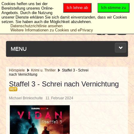
Cookies helfen uns bei der
Ich lehne ab
Ich stimme zu
Bereitstellung unseres Online-
Angebots. Durch die Nutzung
unserer Dienste erklären Sie sich damit einverstanden, dass wir Cookies
setzen. Sie haben auch die Möglichkeit abzulehnen.
Datenschutzrichtlinie ansehen
Weitere Informationen zu Cookies und ePrivacy
MENU
Hörspiele
Krimi u. Thriller
Staffel 3 - Schrei
nach Vernichtung
NEUESTE ARTIKEL
Staffel 3 - Schrei nach Vernichtung
HOT
NEWS & DATES
Michael Brinkschulte
11. Februar 2024
BERICHTE
VERLOSUNGEN