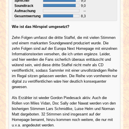
Sprecher
9,0
Soundtrack
9,0
Aufmachung
--
Gesamtwertung
8,3
Wie ist das Hörspiel umgesetzt?
Zehn Folgen umfasst die dritte Staffel, die mit vielen Stimmen
und einem markanten Soundgewand produziert wurde. Die
zehn Folgen sind auf der Europa Next Homepage mit einzelnen
Informationstexten versehen, die ich unten ergänze. Leider,
und hier werden die Fans sicherlich überaus enttäuscht und
wütend sein, wird diese dritte Staffel nicht mehr als CD
veröffentlicht, sodass Sammler mit einer unvollständigen Reihe
im Regal sitzen gelassen werden. Die Reihe von vornherein nur
digital zu veröffentlichen wäre hier deutlich konsequenter
gewesen.
Als Erzähler ist wieder Gordon Piedesack aktiv. Auch die
Rollen von Miles Vidan, Doc Sally oder Nawat werden von den
bisherigen Stimmen Lars Schmidtke, Luise Helm und Norman
Matt dargeboten. 32 Stimmen sind insgesamt auf der
Homepage benannt, hinzu kommen noch weitere, die nur mit
u.v.a. angedeutet werden.