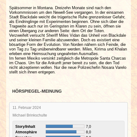
Spätsommer in Montana. Dreizehn Monate sind nach den
Vorkommnissen um den Newell-See vergangen. In der einsamen
Stadt Blackdale weicht die trügerische Ruhe grenzenloser Gefahr,
als Eindringlinge mit Experimenten beginnen. Ohne sich über die
Tragweite auch nur im Geringsten im Klaren zu sein, öffnen sie
einen Übergang zur anderen Seite: dem Ort der Toten.
Verzweifelt versucht Sheriff Miles Vidan das Unheil von Blackdale
und seiner kleinen Familie abzuwenden. Doch es existiert eine
bösartige Form der Evolution. Von Norden nähern sich Feinde, die
von Tag zu Tag unüberwindbarer werden. Miles, Kirima und Khalan
erleben eine Heimsuchung ungeahnten Ausmaßes.
Im fernen Mexiko versinkt zeitgleich die Metropole Santa Charcas
im Chaos. Um für die Ankunft jener bereit zu sein, die den Tod
nicht akzeptieren wollen. Nur die neue Polizeichefin Nosara Varelo
stellt sich ihnen entgegen.
HÖRSPIEGEL-MEINUNG
11. Februar 2024
Michael Brinkschulte
Story/Inhalt
7,0
Atmosphäre
8,0