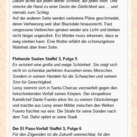
Darum achte auf jeden deiner Schritte, auf jedes Wort. Und
strecke die Hand zu einer Geste der Zärtlichkeit aus ... und
niemals zum Schlag.
Auf der anderen Seite werden verbotene Pläne geschmiedet,
deren Verheerung weit über Blackdale hinausreicht. Fast
vergessene Verbrechen geraten wieder ans Licht und bleiben
nicht länger ungesühnt. Ein Mörder muss erkennen, dass er
ewig sterben kann. Eine Mutter erfährt die schonungslose
Wahrheit über ihren Sohn.
Flehende Seelen Staffel 3, Folge 5
Es existiert eine große und ewige Schönheit. Sie zeigt sich
nicht im scheinbar perfekten Aussehen eines Menschen.
Sondern in seinem Handeln für die Schwachen und seinem
Sinn für Gerechtigkeit.
Leroy stemmt sich in Santa Charcas verzweifelt gegen den
fortschreitenden Verfall seines Körpers. Der skrupellose
Kartellchef Dante Fuento erkor ihn zu seinem Glücksbringer
und machte aus Leroy einen Mittler zwischen den Welten.
Fuento fürchtet nur eins: Die Strafe für seine Sünden nach
dem Tod. Dafür opfert er seine Stadt.
Der El Paso-Vorfall Staffel 3, Folge 6
Für den Zögernden ist die Zukunft unerreichbar, für den