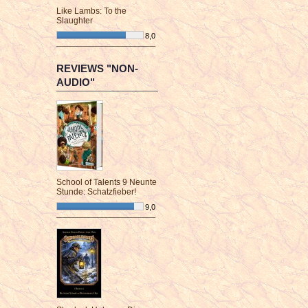
Like Lambs: To the
Slaughter
8,0
¯¯¯¯¯¯¯¯¯¯¯¯¯¯¯¯¯¯¯¯¯¯¯¯
REVIEWS "NON-
AUDIO"
School of Talents 9 Neunte
Stunde: Schatzfieber!
9,0
¯¯¯¯¯¯¯¯¯¯¯¯¯¯¯¯¯¯¯¯¯¯¯¯