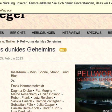
ie Nutzung unserer Dienste erklären Sie sich damit einverstanden, dass wir 
ePrivacy
TES
BERICHTE
VERLOSUNGEN
INTERVIEWS
SPECIALS
RE
i u. Thriller
Pellworms dunkles Geheimins
s dunkles Geheimins
HOT
05. Februar 2023
Insel-Krimi - Moin, Sonne, Strand... und
Blut
24
Frank Hammerschmidt
Dagmar Dreke
Pat Murphy
Marco Rosenberg
Philip Bösand
Robert Frank
Lutz Reichert
Saskia Haisch
Damon Zolfaghari
Sebastian Führ
Julia Casper
Daniela Bette-Koch
Horst Kurth
Lisa Cardinale