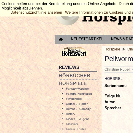
Cookies helfen uns bei der Bereitstellung unseres Online-Angebots. Durch d
Möglichkeit abzulehnen.
Datenschutzrichtlinie ansehen
Weitere Informationen zu Cookies und 
NEUESTE ARTIKEL
NEWS & DA
Hörspiele
Krim
Pellworm
REVIEWS
Christine Rubel
HÖRBÜCHER
HÖRSPIEL
HÖRSPIELE
Serienname
Fantasy/Märchen
Feature/NonFiction
Folge Nr.
Filmhörspiel
Autor
Grusel u. Horror
Sprecher
Humor u. Comedy
History
Kinder u. Jugend
Klassiker
Krimi u. Thriller