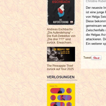
Christine Rubel
Der neueste In
ist eine junge
von Helga Sei
Diese bekommt
gemeinsam wer
Andreas Eschbachs
Zwischenfalls
„Die Auferstehung“ –
die Helgas Ar
Die Kult-Detektive von
attackieren. D
„Die drei ???“ sind
zurück. Erwachsen.
Ein weiterer s
Tweet
The Pineapple Thief
zurück auf Tour 2025
VERLOSUNGEN