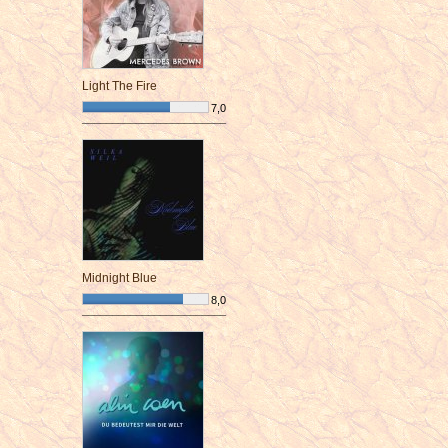
Light The Fire
7,0
¯¯¯¯¯¯¯¯¯¯¯¯¯¯¯¯¯¯¯¯¯¯¯¯
Midnight Blue
8,0
¯¯¯¯¯¯¯¯¯¯¯¯¯¯¯¯¯¯¯¯¯¯¯¯