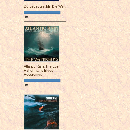
Du Bedeutest Mir Die Welt
10,0
¯¯¯¯¯¯¯¯¯¯¯¯¯¯¯¯¯¯¯¯¯¯¯¯
Atlantic Rain: The Lost
Fisherman’s Blues
Recordings
10,0
¯¯¯¯¯¯¯¯¯¯¯¯¯¯¯¯¯¯¯¯¯¯¯¯