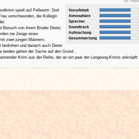
05. Febr
selkrimi spielt auf Pellworm. Dort
Story/Inhalt
 Frau verschwunden, die Kollegin
Atmosphäre
Sprecher
del.
Soundtrack
 Besuch von ihrem Bruder Dieter,
Aufmachung
den sie Zeuge eines
Gesamtwertung
 mit zwei jungen Männern,
zt bedrohen und danach auch Dieter
ie beiden gehen der Sache auf den Grund...
pannender Krimi aus der Reihe, der an ein paar der Langeoog-Krimis anknüpft.