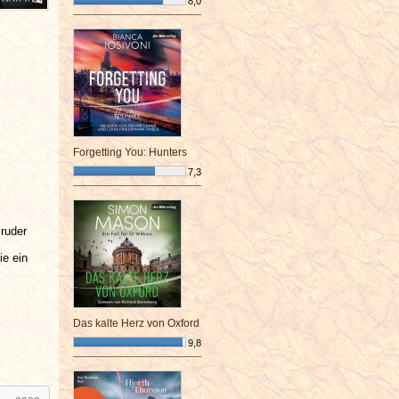
8,0
¯¯¯¯¯¯¯¯¯¯¯¯¯¯¯¯¯¯¯¯¯¯¯¯
Forgetting You: Hunters
7,3
¯¯¯¯¯¯¯¯¯¯¯¯¯¯¯¯¯¯¯¯¯¯¯¯
ruder
ie ein
Das kalte Herz von Oxford
9,8
¯¯¯¯¯¯¯¯¯¯¯¯¯¯¯¯¯¯¯¯¯¯¯¯