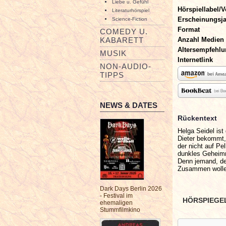
Liebe u. Gefühl
Hörspiellabel/V
Literaturhörspiel
Erscheinungsj
Science-Fiction
Format
COMEDY U.
Anzahl Medien
KABARETT
Altersempfehl
MUSIK
Internetlink
NON-AUDIO-
TIPPS
NEWS & DATES
Rückentext
Helga Seidel is
Dieter bekommt
der nicht auf Pe
dunkles Geheim
Denn jemand, de
Zusammen wollen
Dark Days Berlin 2026
- Festival im
HÖRSPIEGE
ehemaligen
Stummfilmkino