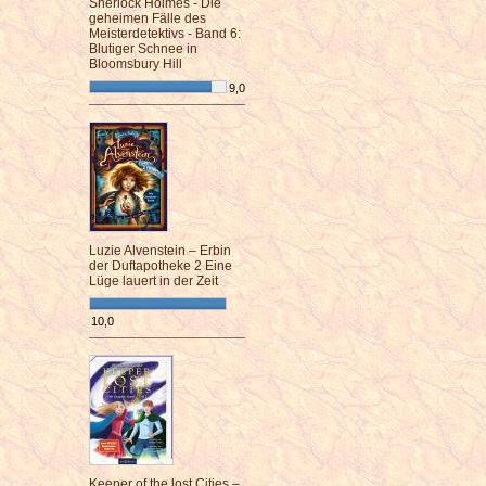
Sherlock Holmes - Die
geheimen Fälle des
Meisterdetektivs - Band 6:
Blutiger Schnee in
Bloomsbury Hill
9,0
¯¯¯¯¯¯¯¯¯¯¯¯¯¯¯¯¯¯¯¯¯¯¯¯
Luzie Alvenstein – Erbin
der Duftapotheke 2 Eine
Lüge lauert in der Zeit
10,0
¯¯¯¯¯¯¯¯¯¯¯¯¯¯¯¯¯¯¯¯¯¯¯¯
Keeper of the lost Cities –