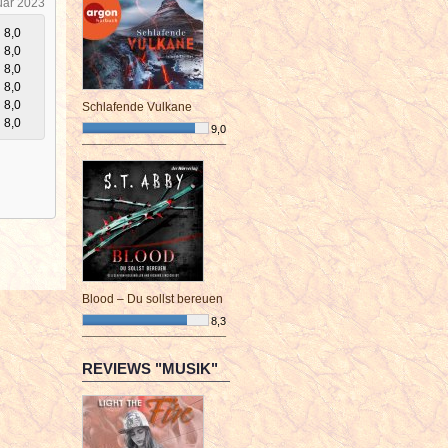
uar 2023
8,0
8,0
8,0
8,0
8,0
Schlafende Vulkane
8,0
9,0
¯¯¯¯¯¯¯¯¯¯¯¯¯¯¯¯¯¯¯¯¯¯¯¯
Blood – Du sollst bereuen
8,3
¯¯¯¯¯¯¯¯¯¯¯¯¯¯¯¯¯¯¯¯¯¯¯¯
REVIEWS "MUSIK"