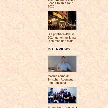
Leads To This Tour
2025
Die popNRW-Preise
2024 gehen an: Mina
Rich-man und maïa
INTERVIEWS
Matthias Arnold:
Zwischen Abenteuer
und Popkultur
Roine Stolt - "We can’t