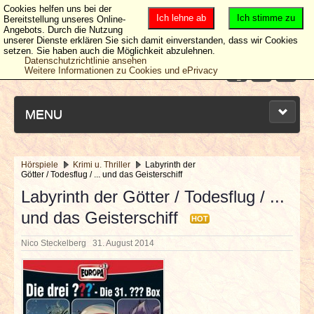
Cookies helfen uns bei der
Ich lehne ab
Ich stimme zu
Bereitstellung unseres Online-
Angebots. Durch die Nutzung
unserer Dienste erklären Sie sich damit einverstanden, dass wir Cookies
setzen. Sie haben auch die Möglichkeit abzulehnen.
Datenschutzrichtlinie ansehen
Weitere Informationen zu Cookies und ePrivacy
MENU
Hörspiele
Krimi u. Thriller
Labyrinth der
Götter / Todesflug / ... und das Geisterschiff
NEUESTE ARTIKEL
Labyrinth der Götter / Todesflug / ...
und das Geisterschiff
NEWS & DATES
HOT
Nico Steckelberg
31. August 2014
BERICHTE
VERLOSUNGEN