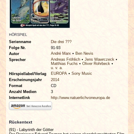
INTERVIEWS
SPECIALS
REDAKTION
HÖRSPIEL
Serienname
Die drei ???
Folge Nr.
91-93
LINKS
André Marx
Ben Nevis
Autor
Andreas Fröhlich
Jens Wawrczeck
Sprecher
Matthias Fuchs
Oliver Rohrbeck
ARCHIV
u. v. a.
EUROPA
Sony Music
Hörspiellabel/Verlag
Erscheinungsjahr
2014
Format
CD
Anzahl Medien
3
Internetlink
http://www.natuerlichvoneuropa.de
Rückentext
(91) - Labyrinth der Götter