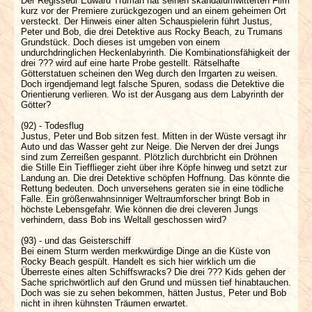
Der Regisseur Edward Truman hat seinen skandalumwitterten Film
kurz vor der Premiere zurückgezogen und an einem geheimen Ort
versteckt. Der Hinweis einer alten Schauspielerin führt Justus,
Peter und Bob, die drei Detektive aus Rocky Beach, zu Trumans
Grundstück. Doch dieses ist umgeben von einem
undurchdringlichen Heckenlabyrinth. Die Kombinationsfähigkeit der
drei ??? wird auf eine harte Probe gestellt. Rätselhafte
Götterstatuen scheinen den Weg durch den Irrgarten zu weisen.
Doch irgendjemand legt falsche Spuren, sodass die Detektive die
Orientierung verlieren. Wo ist der Ausgang aus dem Labyrinth der
Götter?
(92) - Todesflug
Justus, Peter und Bob sitzen fest. Mitten in der Wüste versagt ihr
Auto und das Wasser geht zur Neige. Die Nerven der drei Jungs
sind zum Zerreißen gespannt. Plötzlich durchbricht ein Dröhnen
die Stille Ein Tiefflieger zieht über ihre Köpfe hinweg und setzt zur
Landung an. Die drei Detektive schöpfen Hoffnung. Das könnte die
Rettung bedeuten. Doch unversehens geraten sie in eine tödliche
Falle. Ein größenwahnsinniger Weltraumforscher bringt Bob in
höchste Lebensgefahr. Wie können die drei cleveren Jungs
verhindern, dass Bob ins Weltall geschossen wird?
(93) - und das Geisterschiff
Bei einem Sturm werden merkwürdige Dinge an die Küste von
Rocky Beach gespült. Handelt es sich hier wirklich um die
Überreste eines alten Schiffswracks? Die drei ??? Kids gehen der
Sache sprichwörtlich auf den Grund und müssen tief hinabtauchen.
Doch was sie zu sehen bekommen, hätten Justus, Peter und Bob
nicht in ihren kühnsten Träumen erwartet.