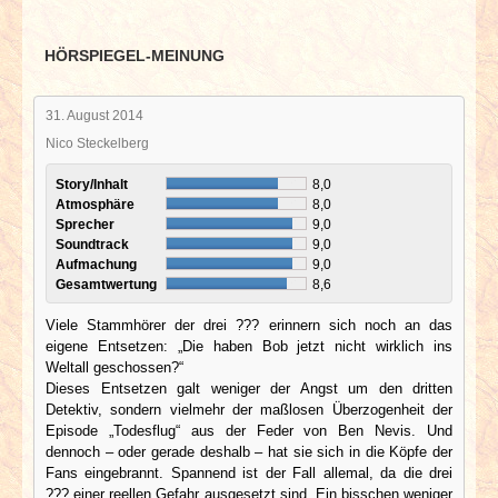
HÖRSPIEGEL-MEINUNG
31. August 2014
Nico Steckelberg
Story/Inhalt
8,0
Atmosphäre
8,0
Sprecher
9,0
Soundtrack
9,0
Aufmachung
9,0
Gesamtwertung
8,6
Viele Stammhörer der drei ??? erinnern sich noch an das
eigene Entsetzen: „Die haben Bob jetzt nicht wirklich ins
Weltall geschossen?“
Dieses Entsetzen galt weniger der Angst um den dritten
Detektiv, sondern vielmehr der maßlosen Überzogenheit der
Episode „Todesflug“ aus der Feder von Ben Nevis. Und
dennoch – oder gerade deshalb – hat sie sich in die Köpfe der
Fans eingebrannt. Spannend ist der Fall allemal, da die drei
??? einer reellen Gefahr ausgesetzt sind. Ein bisschen weniger