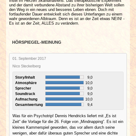
Insel im Herzen Skandinaviens. Das therapeutische Experiment
und der damit verbundene Abstand zu ihrer bisherigen Welt sollen
den Weg in ein neues und besseres Leben ebnen. Doch mit
fortlaufender Dauer entwickelt sich dieses Unterfangen zu einem
wahr gewordenen Albtraum. Denn es ist an der Zeit etwas NEIN! -
Es ist an der Zeit, ALLES zu verändern.
HÖRSPIEGEL-MEINUNG
01. September 2017
Nico Steckelberg
Story/Inhalt
9,0
Atmosphäre
10,0
Sprecher
9,0
Soundtrack
9,0
Aufmachung
10,0
Gesamtwertung
9,4
Was für ein Psychotrip! Dennis Hendricks liefert mit „Es ist
Zeit“ die Vorlage für die 26. Folge von „Mindnapping“. Es ist ein
kleines Kammerspiel geworden, das vor allem durch seine
wenigen, aber dafür überaus guten Sprecher und eine dichte