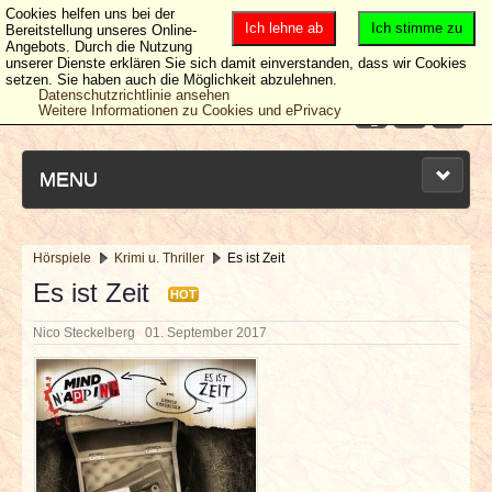
Cookies helfen uns bei der
Ich lehne ab
Ich stimme zu
Bereitstellung unseres Online-
Angebots. Durch die Nutzung
unserer Dienste erklären Sie sich damit einverstanden, dass wir Cookies
setzen. Sie haben auch die Möglichkeit abzulehnen.
Datenschutzrichtlinie ansehen
Weitere Informationen zu Cookies und ePrivacy
MENU
Hörspiele
Krimi u. Thriller
Es ist Zeit
NEUESTE ARTIKEL
Es ist Zeit
HOT
Nico Steckelberg
01. September 2017
NEWS & DATES
BERICHTE
VERLOSUNGEN