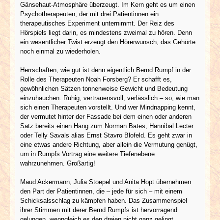
Gänsehaut-Atmosphäre überzeugt. Im Kern geht es um einen
Psychotherapeuten, der mit drei Patientinnen ein
therapeutisches Experiment unternimmt. Der Reiz des
Hörspiels liegt darin, es mindestens zweimal zu hören. Denn
ein wesentlicher Twist erzeugt den Hörerwunsch, das Gehörte
noch einmal zu wiederholen.
Herrschaften, wie gut ist denn eigentlich Bernd Rumpf in der
Rolle des Therapeuten Noah Forsberg? Er schafft es,
gewöhnlichen Sätzen tonnenweise Gewicht und Bedeutung
einzuhauchen. Ruhig, vertrauensvoll, verlässlich – so, wie man
sich einen Therapeuten vorstellt. Und wer Mindnapping kennt,
der vermutet hinter der Fassade bei dem einen oder anderen
Satz bereits einen Hang zum Norman Bates, Hannibal Lecter
oder Telly Savals alias Ernst Stavro Blofeld. Es geht zwar in
eine etwas andere Richtung, aber allein die Vermutung genügt,
um in Rumpfs Vortrag eine weitere Tiefenebene
wahrzunehmen. Großartig!
Maud Ackermann, Julia Stoepel und Anita Hopt übernehmen
den Part der Patientinnen, die – jede für sich – mit einem
Schicksalsschlag zu kämpfen haben. Das Zusammenspiel
ihrer Stimmen mit derer Bernd Rumpfs ist hervorragend
gelungen, wenngleich es den dreien nicht ganz gelingt,