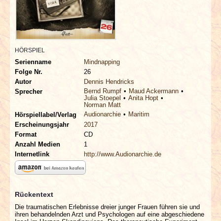
INTERVIEWS
SPECIALS
HÖRSPIEL
REDAKTION
Serienname
Mindnapping
Folge Nr.
26
LINKS
Autor
Dennis Hendricks
Bernd Rumpf
Maud Ackermann
Sprecher
Julia Stoepel
Anita Hopt
Norman Matt
ARCHIV
Audionarchie
Maritim
Hörspiellabel/Verlag
Erscheinungsjahr
2017
Format
CD
Anzahl Medien
1
Internetlink
http://www.Audionarchie.de
Rückentext
Die traumatischen Erlebnisse dreier junger Frauen führen sie und
ihren behandelnden Arzt und Psychologen auf eine abgeschiedene