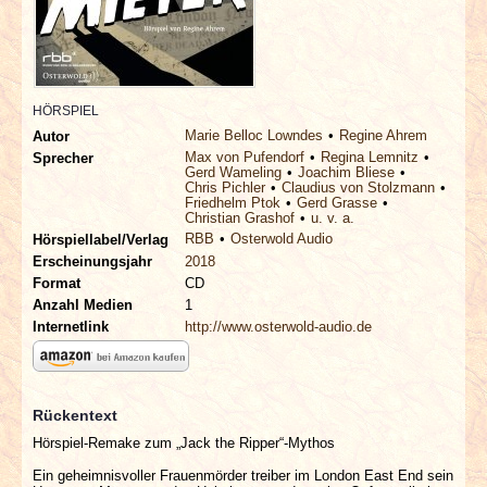
INTERVIEWS
SPECIALS
HÖRSPIEL
REDAKTION
Marie Belloc Lowndes
Regine Ahrem
Autor
Max von Pufendorf
Regina Lemnitz
Sprecher
Gerd Wameling
Joachim Bliese
LINKS
Chris Pichler
Claudius von Stolzmann
Friedhelm Ptok
Gerd Grasse
Christian Grashof
u. v. a.
ARCHIV
RBB
Osterwold Audio
Hörspiellabel/Verlag
Erscheinungsjahr
2018
Format
CD
Anzahl Medien
1
Internetlink
http://www.osterwold-audio.de
Rückentext
Hörspiel-Remake zum „Jack the Ripper“-Mythos
Ein geheimnisvoller Frauenmörder treiber im London East End sein