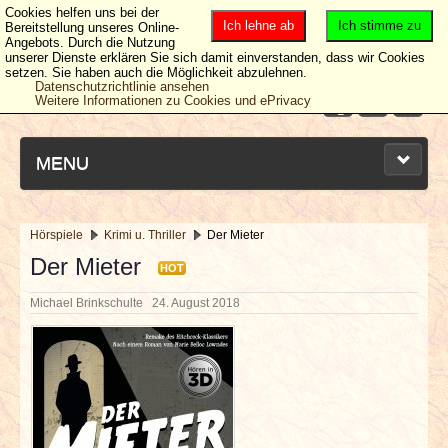
Cookies helfen uns bei der
Ich lehne ab
Ich stimme zu
Bereitstellung unseres Online-
Angebots. Durch die Nutzung
unserer Dienste erklären Sie sich damit einverstanden, dass wir Cookies
setzen. Sie haben auch die Möglichkeit abzulehnen.
Datenschutzrichtlinie ansehen
Weitere Informationen zu Cookies und ePrivacy
MENU
Hörspiele
Krimi u. Thriller
Der Mieter
NEUESTE ARTIKEL
Der Mieter
HOT
Michael Brinkschulte
24. August 2018
NEWS & DATES
BERICHTE
VERLOSUNGEN