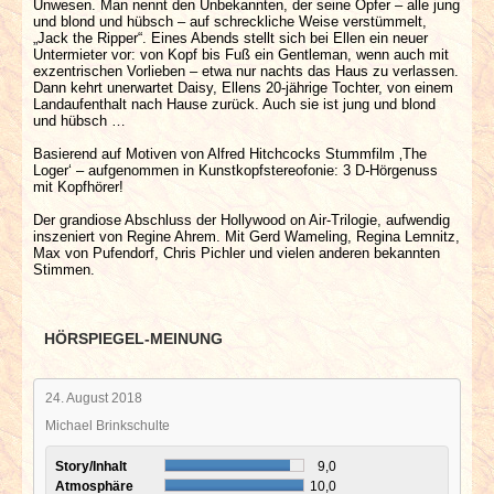
Unwesen. Man nennt den Unbekannten, der seine Opfer – alle jung
und blond und hübsch – auf schreckliche Weise verstümmelt,
„Jack the Ripper“. Eines Abends stellt sich bei Ellen ein neuer
Untermieter vor: von Kopf bis Fuß ein Gentleman, wenn auch mit
exzentrischen Vorlieben – etwa nur nachts das Haus zu verlassen.
Dann kehrt unerwartet Daisy, Ellens 20-jährige Tochter, von einem
Landaufenthalt nach Hause zurück. Auch sie ist jung und blond
und hübsch …
Basierend auf Motiven von Alfred Hitchcocks Stummfilm ‚The
Loger‘ – aufgenommen in Kunstkopfstereofonie: 3 D-Hörgenuss
mit Kopfhörer!
Der grandiose Abschluss der Hollywood on Air-Trilogie, aufwendig
inszeniert von Regine Ahrem. Mit Gerd Wameling, Regina Lemnitz,
Max von Pufendorf, Chris Pichler und vielen anderen bekannten
Stimmen.
HÖRSPIEGEL-MEINUNG
24. August 2018
Michael Brinkschulte
Story/Inhalt
9,0
Atmosphäre
10,0