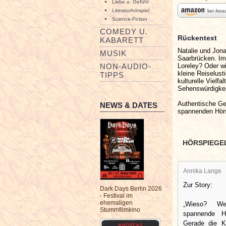
Liebe u. Gefühl
Literaturhörspiel
Science-Fiction
COMEDY U.
Rückentext
KABARETT
Natalie und Jon
MUSIK
Saarbrücken. Im
Loreley? Oder w
NON-AUDIO-
kleine Reiselus
TIPPS
kulturelle Vielf
Sehenswürdigkei
Authentische Ge
NEWS & DATES
spannenden Hörs
HÖRSPIEGE
Annika Lange
Zur Story:
Dark Days Berlin 2026
- Festival im
ehemaligen
„Wieso? We
Stummfilmkino
spannende Hö
Gerade die Kl