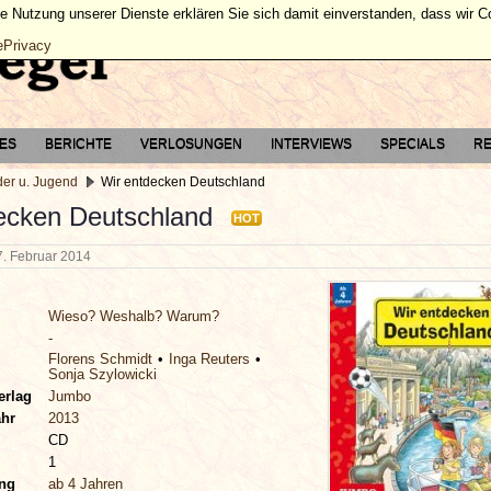
ie Nutzung unserer Dienste erklären Sie sich damit einverstanden, dass wir 
ePrivacy
TES
BERICHTE
VERLOSUNGEN
INTERVIEWS
SPECIALS
RE
der u. Jugend
Wir entdecken Deutschland
ecken Deutschland
HOT
7. Februar 2014
Wieso? Weshalb? Warum?
-
Florens Schmidt
Inga Reuters
Sonja Szylowicki
erlag
Jumbo
ahr
2013
CD
1
ung
ab 4 Jahren