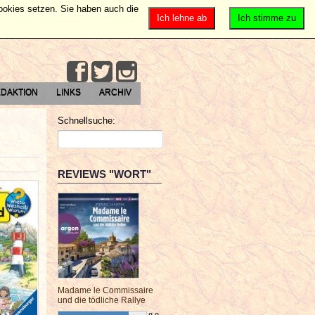
Cookies setzen. Sie haben auch die
Ich lehne ab
Ich stimme zu
DAKTION
LINKS
ARCHIV
Schnellsuche:
REVIEWS "WORT"
Madame le Commissaire
und die tödliche Rallye