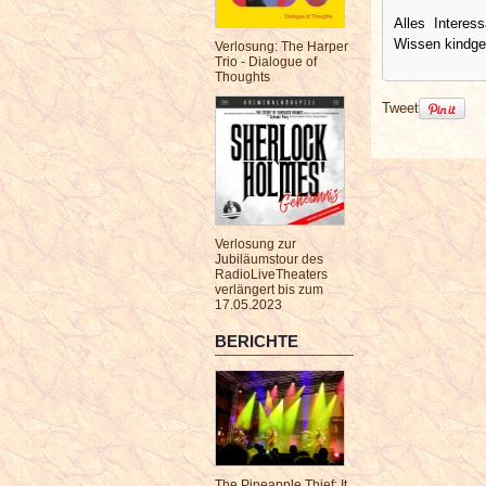
Alles Interes
Wissen kindger
Verlosung: The Harper
Trio - Dialogue of
Thoughts
Tweet
Verlosung zur
Jubiläumstour des
RadioLiveTheaters
verlängert bis zum
17.05.2023
BERICHTE
The Pineapple Thief: It