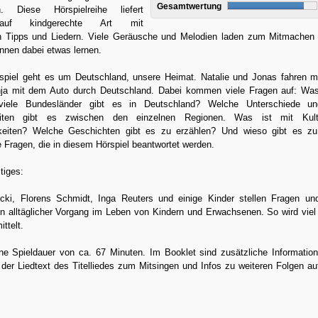
Gesamtwertung
. Diese Hörspielreihe liefert
auf kindgerechte Art mit
 Tipps und Liedern. Viele Geräusche und Melodien laden zum Mitmachen 
nnen dabei etwas lernen.
spiel geht es um Deutschland, unsere Heimat. Natalie und Jonas fahren m
ja mit dem Auto durch Deutschland. Dabei kommen viele Fragen auf: Was
iele Bundesländer gibt es in Deutschland? Welche Unterschiede u
iten gibt es zwischen den einzelnen Regionen. Was ist mit Kul
keiten? Welche Geschichten gibt es zu erzählen? Und wieso gibt es zu 
e Fragen, die in diesem Hörspiel beantwortet werden.
tiges:
cki, Florens Schmidt, Inga Reuters und einige Kinder stellen Fragen u
in alltäglicher Vorgang im Leben von Kindern und Erwachsenen. So wird vie
ttelt.
ne Spieldauer von ca. 67 Minuten. Im Booklet sind zusätzliche Informati
der Liedtext des Titelliedes zum Mitsingen und Infos zu weiteren Folgen a