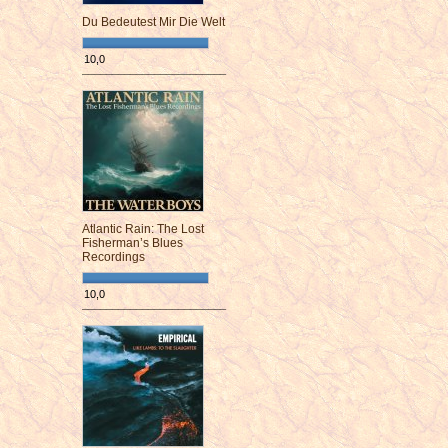
Du Bedeutest Mir Die Welt
10,0
¯¯¯¯¯¯¯¯¯¯¯¯¯¯¯¯¯¯¯¯¯¯¯¯
Atlantic Rain: The Lost
Fisherman’s Blues
Recordings
10,0
¯¯¯¯¯¯¯¯¯¯¯¯¯¯¯¯¯¯¯¯¯¯¯¯