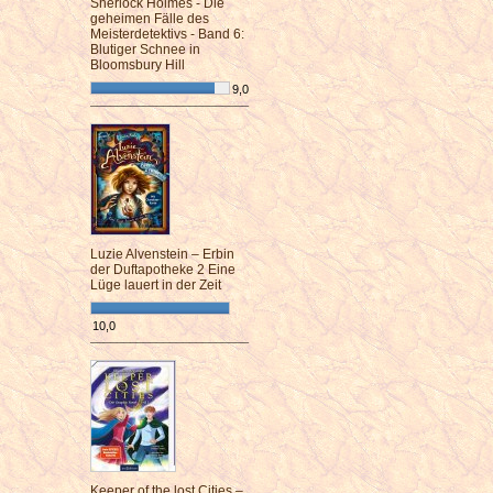
Sherlock Holmes - Die
geheimen Fälle des
Meisterdetektivs - Band 6:
Blutiger Schnee in
Bloomsbury Hill
9,0
¯¯¯¯¯¯¯¯¯¯¯¯¯¯¯¯¯¯¯¯¯¯¯¯
Luzie Alvenstein – Erbin
der Duftapotheke 2 Eine
Lüge lauert in der Zeit
10,0
¯¯¯¯¯¯¯¯¯¯¯¯¯¯¯¯¯¯¯¯¯¯¯¯
Keeper of the lost Cities –