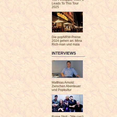
Leads To This Tour
2025
Die popNRW-Preise
2024 gehen an: Mina
Rich-man und maïa
INTERVIEWS
Matthias Arnold:
Zwischen Abenteuer
und Popkultur
Roine Stolt - "We can’t