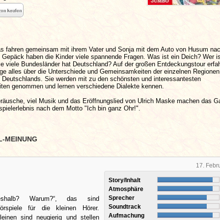
as fahren gemeinsam mit ihrem Vater und Sonja mit dem Auto von Husum na
 Gepäck haben die Kinder viele spannende Fragen. Was ist ein Deich? Wer is
ie viele Bundesländer hat Deutschland? Auf der großen Entdeckungstour erfa
tige alles über die Unterschiede und Gemeinsamkeiten der einzelnen Regionen
alt Deutschlands. Sie werden mit zu den schönsten und interessantesten
ten genommen und lernen verschiedene Dialekte kennen.
räusche, viel Musik und das Eröffnungslied von Ulrich Maske machen das 
pielerlebnis nach dem Motto "Ich bin ganz Ohr!".
L-MEINUNG
17. Febr
Story/Inhalt
Atmosphäre
Sprecher
shalb? Warum?“, das sind
Soundtrack
rspiele für die kleinen Hörer.
Aufmachung
einen sind neugierig und stellen