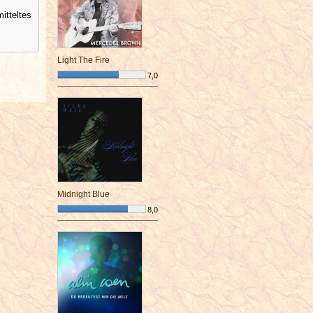
itteltes
Light The Fire
7,0
¯¯¯¯¯¯¯¯¯¯¯¯¯¯¯¯¯¯¯¯¯¯¯¯
Midnight Blue
8,0
¯¯¯¯¯¯¯¯¯¯¯¯¯¯¯¯¯¯¯¯¯¯¯¯