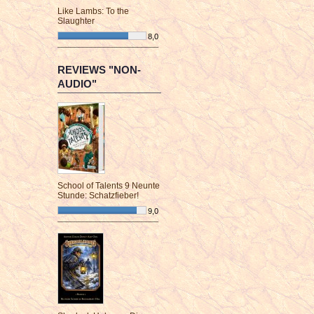
Like Lambs: To the
Slaughter
8,0
¯¯¯¯¯¯¯¯¯¯¯¯¯¯¯¯¯¯¯¯¯¯¯¯
REVIEWS "NON-
AUDIO"
School of Talents 9 Neunte
Stunde: Schatzfieber!
9,0
¯¯¯¯¯¯¯¯¯¯¯¯¯¯¯¯¯¯¯¯¯¯¯¯