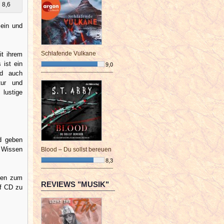
8,6
ein und
Schlafende Vulkane
it ihrem
 ist ein
9,0
nd auch
¯¯¯¯¯¯¯¯¯¯¯¯¯¯¯¯¯¯¯¯¯¯¯¯
tur und
lustige
nd geben
l Wissen
Blood – Du sollst bereuen
8,3
¯¯¯¯¯¯¯¯¯¯¯¯¯¯¯¯¯¯¯¯¯¯¯¯
onen zum
REVIEWS "MUSIK"
uf CD zu