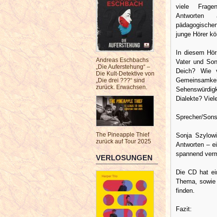
viele Fragen
Antworten 
pädagogischen
junge Hörer kö
In diesem Hör
Andreas Eschbachs
Vater und Son
„Die Auferstehung“ –
Deich? Wie v
Die Kult-Detektive von
Gemeinsamke
„Die drei ???“ sind
zurück. Erwachsen.
Sehenswürdig
Dialekte? Viel
Sprecher/Sons
The Pineapple Thief
Sonja Szylowi
zurück auf Tour 2025
Antworten – e
spannend vermi
VERLOSUNGEN
Die CD hat ei
Thema, sowie 
finden.
Fazit: