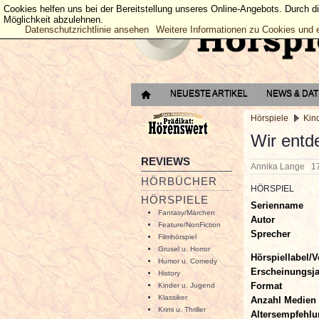
Cookies helfen uns bei der Bereitstellung unseres Online-Angebots. Durch d
Möglichkeit abzulehnen.
Datenschutzrichtlinie ansehen
Weitere Informationen zu Cookies und 
NEUESTE ARTIKEL
NEWS & DA
Hörspiele
Kin
Wir entd
REVIEWS
Annika Lange
1
HÖRBÜCHER
HÖRSPIEL
HÖRSPIELE
Serienname
Fantasy/Märchen
Autor
Feature/NonFiction
Sprecher
Filmhörspiel
Grusel u. Horror
Hörspiellabel/V
Humor u. Comedy
Erscheinungsj
History
Format
Kinder u. Jugend
Klassiker
Anzahl Medien
Krimi u. Thriller
Altersempfehl