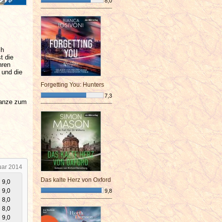
8,0
¯¯¯¯¯¯¯¯¯¯¯¯¯¯¯¯¯¯¯¯¯¯¯¯
ch
t die
hren
 und die
Forgetting You: Hunters
7,3
Ganze zum
¯¯¯¯¯¯¯¯¯¯¯¯¯¯¯¯¯¯¯¯¯¯¯¯
uar 2014
Das kalte Herz von Oxford
9,0
9,0
9,8
8,0
¯¯¯¯¯¯¯¯¯¯¯¯¯¯¯¯¯¯¯¯¯¯¯¯
8,0
9,0