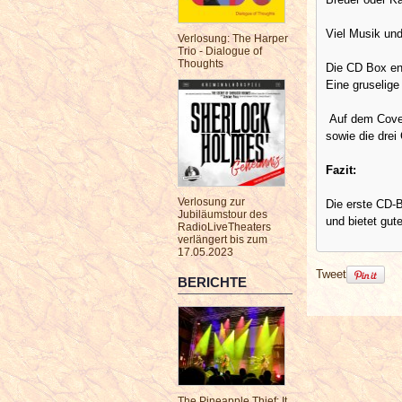
Viel Musik und
Verlosung: The Harper
Trio - Dialogue of
Thoughts
Die CD Box ent
Eine gruselige
Auf dem Cover
sowie die drei
Fazit:
Verlosung zur
Die erste CD-
Jubiläumstour des
und bietet gut
RadioLiveTheaters
verlängert bis zum
17.05.2023
Tweet
BERICHTE
The Pineapple Thief: It