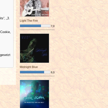
s“, „3.
Light The Fire
7,0
¯¯¯¯¯¯¯¯¯¯¯¯¯¯¯¯¯¯¯¯¯¯¯¯
 Cookie,
mgesetzt
Midnight Blue
8,0
¯¯¯¯¯¯¯¯¯¯¯¯¯¯¯¯¯¯¯¯¯¯¯¯