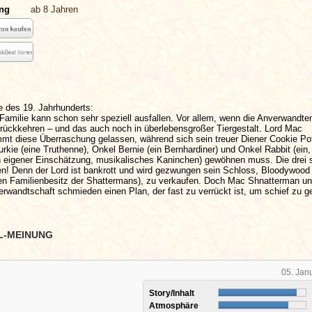
ung
ab 8 Jahren
e des 19. Jahrhunderts:
Familie kann schon sehr speziell ausfallen. Vor allem, wenn die Anverwandte
rückkehren – und das auch noch in überlebensgroßer Tiergestalt. Lord Mac
mt diese Überraschung gelassen, während sich sein treuer Diener Cookie Pot
rkie (eine Truthenne), Onkel Bernie (ein Bernhardiner) und Onkel Rabbit (ein,
 eigener Einschätzung, musikalisches Kaninchen) gewöhnen muss. Die drei 
! Denn der Lord ist bankrott und wird gezwungen sein Schloss, Bloodywood
nen Familienbesitz der Shattermans), zu verkaufen. Doch Mac Shnatterman un
Verwandtschaft schmieden einen Plan, der fast zu verrückt ist, um schief zu
L-MEINUNG
05. Jan
Story/Inhalt
Atmosphäre