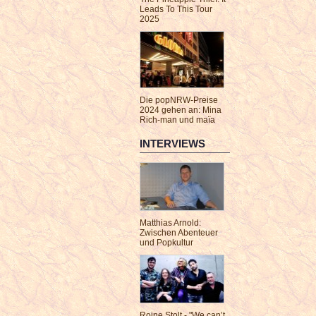
Leads To This Tour
2025
Die popNRW-Preise
2024 gehen an: Mina
Rich-man und maïa
INTERVIEWS
Matthias Arnold:
Zwischen Abenteuer
und Popkultur
Roine Stolt - "We can’t