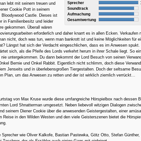
Sprecher
an lebt mit seinem treuen und
Soundtrack
iener Cookie Pott in seinem
Aufmachung
Bloodywood Castle. Dieses ist
Gesamtwertung
r in Familienbesitz und leider
ahre gekommen. Überall wären
ovierungsarbeiten erforderlich und daher knarrt es in allen Ecken. Verkaufen
an nicht, doch was tun, wenn man bankrott ist und keine Möglichkeiten für e
at? Längst hat sich der Verdacht eingeschlichen, dass es im Anwesen spukt.
rtet sich, als die Pfeife des Lords verkehrt herum in ihrer Schale liegt. So ei
 nie untergekommen. Du dann bekommt der Lord Besuch von seinen Verwan
Onkel Bernie und Onkel Rabbit. Eigentlich nicht schlimm, doch diese Verwan
m Jenseits und in überlebensgroßen Tiergestalten. Doch der seltsame Bes
n Plan, um das Anwesen zu retten und der ist wirklich ziemlich verrückt…
rtstag von Max Kruse wurde diese umfangreiche Hörspielbox nach dessen 
rmten Lord Shnatterman umgesetzt. Neben liebevoll witzigen Dialogen zwisch
nd seinem Diener Cookie über die anwesenden Geistergestalten, einer amüsa
n Reise in den Wilden Westen und den viele Geisterszenen bietet die Hörspie
tung.
 Sprecher wie Oliver Kalkofe, Bastian Pastewka, Götz Otto, Stefan Günther,
i Taschner, der als Erzähler auch einige Gags mit einbringt.