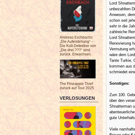
Lord Shnatterm
unbezahlten D
Anwesen, dem 
schon seit jehe
sehr in die J
zahlreiche Ren
Andreas Eschbachs
Lord Shnatterm
„Die Auferstehung“ –
Renovierung h
Die Kult-Detektive von
Vermutung erhä
„Die drei ???“ sind
zurück. Erwachsen.
wäre dem Lord
Tante Turkie, 
kommen aus de
schmiedet eine
Sonstiges:
The Pineapple Thief
zurück auf Tour 2025
Zum 100. Gebu
VERLOSUNGEN
über den vera
Shnatterman u
abenteuerliche
gute Unterhal
Viele namhafte
Breuer oder Ka