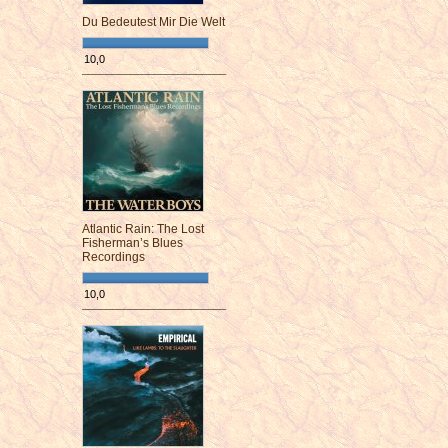
Du Bedeutest Mir Die Welt
10,0
¯¯¯¯¯¯¯¯¯¯¯¯¯¯¯¯¯¯¯¯¯¯¯¯
Atlantic Rain: The Lost
Fisherman’s Blues
Recordings
10,0
¯¯¯¯¯¯¯¯¯¯¯¯¯¯¯¯¯¯¯¯¯¯¯¯