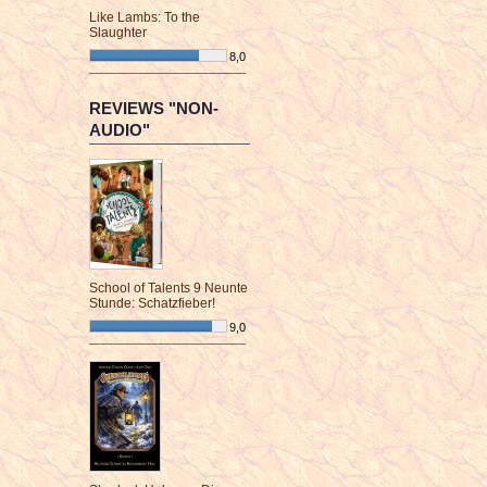
Like Lambs: To the
Slaughter
8,0
¯¯¯¯¯¯¯¯¯¯¯¯¯¯¯¯¯¯¯¯¯¯¯¯
REVIEWS "NON-
AUDIO"
School of Talents 9 Neunte
Stunde: Schatzfieber!
9,0
¯¯¯¯¯¯¯¯¯¯¯¯¯¯¯¯¯¯¯¯¯¯¯¯