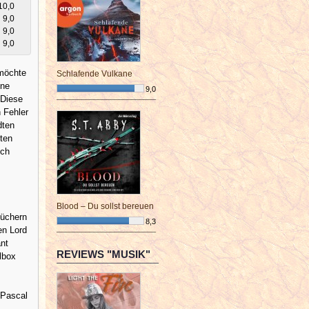
10,0
9,0
9,0
9,0
 möchte
Schlafende Vulkane
ine
9,0
 Diese
¯¯¯¯¯¯¯¯¯¯¯¯¯¯¯¯¯¯¯¯¯¯¯¯
n Fehler
dten
dten
uch
Blood – Du sollst bereuen
Büchern
8,3
en Lord
¯¯¯¯¯¯¯¯¯¯¯¯¯¯¯¯¯¯¯¯¯¯¯¯
nt
REVIEWS "MUSIK"
lbox
 Pascal