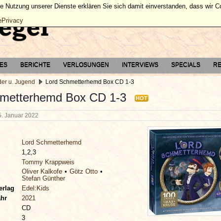
ie Nutzung unserer Dienste erklären Sie sich damit einverstanden, dass wir 
ePrivacy
TES
BERICHTE
VERLOSUNGEN
INTERVIEWS
SPECIALS
RE
der u. Jugend
Lord Schmetterhemd Box CD 1-3
hmetterhemd Box CD 1-3
HOT
5. Januar 2022
Lord Schmetterhemd
1,2,3
Tommy Krappweis
Oliver Kalkofe
Götz Otto
Stefan Günther
erlag
Edel:Kids
ahr
2021
CD
3