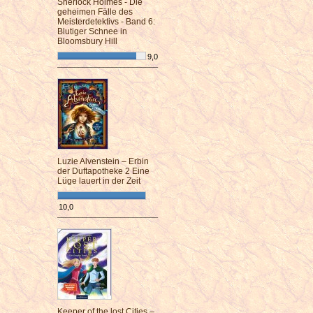
Sherlock Holmes - Die
geheimen Fälle des
Meisterdetektivs - Band 6:
Blutiger Schnee in
Bloomsbury Hill
9,0
¯¯¯¯¯¯¯¯¯¯¯¯¯¯¯¯¯¯¯¯¯¯¯¯
Luzie Alvenstein – Erbin
der Duftapotheke 2 Eine
Lüge lauert in der Zeit
10,0
¯¯¯¯¯¯¯¯¯¯¯¯¯¯¯¯¯¯¯¯¯¯¯¯
Keeper of the lost Cities –