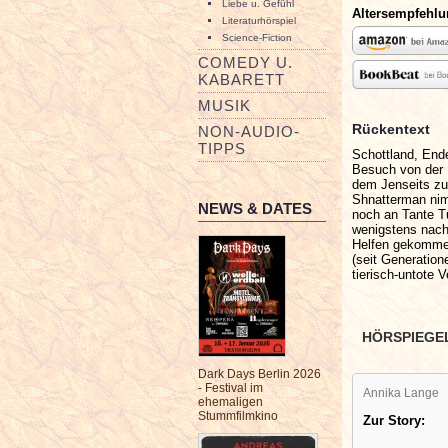
Liebe u. Gefühl
Altersempfehl
Literaturhörspiel
Science-Fiction
COMEDY U.
KABARETT
MUSIK
Rückentext
NON-AUDIO-
TIPPS
Schottland, End
Besuch von der 
dem Jenseits zu
Shnatterman nim
NEWS & DATES
noch an Tante Tu
wenigstens nach
Helfen gekommen
(seit Generatio
tierisch-untote 
HÖRSPIEGE
Dark Days Berlin 2026
- Festival im
Annika Lange
ehemaligen
Stummfilmkino
Zur Story: