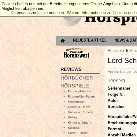
Cookies helfen uns bei der Bereitstellung unseres Online-Angebots. Durch d
Möglichkeit abzulehnen.
Datenschutzrichtlinie ansehen
Weitere Informationen zu Cookies und 
NEUESTE ARTIKEL
NEWS & DA
Hörspiele
Kin
Lord Sc
REVIEWS
Annika Lange
0
HÖRBÜCHER
HÖRSPIEL
HÖRSPIELE
Serienname
Fantasy/Märchen
Folge Nr.
Feature/NonFiction
Autor
Filmhörspiel
Sprecher
Grusel u. Horror
Humor u. Comedy
Hörspiellabel/V
History
Erscheinungsj
Kinder u. Jugend
Klassiker
Format
Krimi u. Thriller
Anzahl Medien