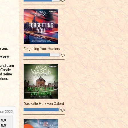
8,0
¯¯¯¯¯¯¯¯¯¯¯¯¯¯¯¯¯¯¯¯¯¯¯¯
n aus
Forgetting You: Hunters
7,3
t erst
¯¯¯¯¯¯¯¯¯¯¯¯¯¯¯¯¯¯¯¯¯¯¯¯
sind zum
 Castle
d seine
 gehen.
Das kalte Herz von Oxford
9,8
uar 2022
¯¯¯¯¯¯¯¯¯¯¯¯¯¯¯¯¯¯¯¯¯¯¯¯
9,0
8,0