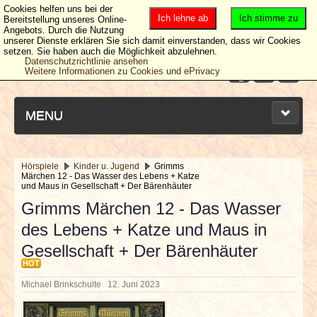
Cookies helfen uns bei der
Ich lehne ab
Ich stimme zu
Bereitstellung unseres Online-
Angebots. Durch die Nutzung
unserer Dienste erklären Sie sich damit einverstanden, dass wir Cookies
setzen. Sie haben auch die Möglichkeit abzulehnen.
Datenschutzrichtlinie ansehen
Weitere Informationen zu Cookies und ePrivacy
MENU
Hörspiele
Kinder u. Jugend
Grimms
Märchen 12 - Das Wasser des Lebens + Katze
NEUESTE ARTIKEL
und Maus in Gesellschaft + Der Bärenhäuter
Grimms Märchen 12 - Das Wasser
NEWS & DATES
des Lebens + Katze und Maus in
Gesellschaft + Der Bärenhäuter
BERICHTE
HOT
Michael Brinkschulte
12. Juni 2023
VERLOSUNGEN