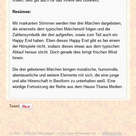
finden, dies gilt auch für das Innere des Booklets.
Resümee:
Mit markanten Stimmen werden hier drei Märchen dargeboten,
die einerseits dem typischen Märchenstil folgen und die
Zahlensymbolik der drei aufgreifen, sowie zum Teil auch ein
Happy End haben. Eben dieses Happy End gibt es bei einem
der Hörspiele nicht, sodass dieses etwas aus dem typischen
Ablauf heraus sticht. Doch gerade dies bringt frischen Wind
hinein.
Die drei gebotenen Märchen bringen moralische, humorvolle,
abenteuerliche und weitere Elemente mit sich, die eine junge
und alte Hörerschaft in Bestform zu unterhalten weiß. Eine
würdige Fortsetzung der Reihe aus dem Hause Titania Medien.
Tweet
© 2002 - 2026 Der Hörspiegel - Lesen, was hörenswert ist. ---
IMPRESSUM
---