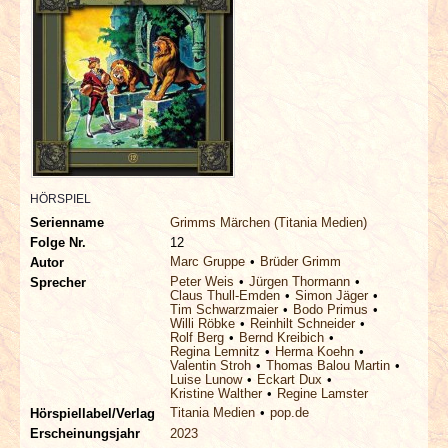
INTERVIEWS
SPECIALS
REDAKTION
LINKS
HÖRSPIEL
ARCHIV
Serienname
Grimms Märchen (Titania Medien)
Folge Nr.
12
Marc Gruppe
Brüder Grimm
Autor
Peter Weis
Jürgen Thormann
Sprecher
Claus Thull-Emden
Simon Jäger
Tim Schwarzmaier
Bodo Primus
Willi Röbke
Reinhilt Schneider
Rolf Berg
Bernd Kreibich
Regina Lemnitz
Herma Koehn
Valentin Stroh
Thomas Balou Martin
Luise Lunow
Eckart Dux
Kristine Walther
Regine Lamster
Titania Medien
pop.de
Hörspiellabel/Verlag
Erscheinungsjahr
2023