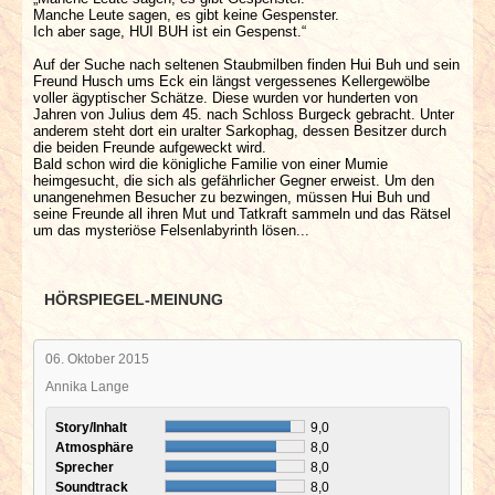
Manche Leute sagen, es gibt keine Gespenster.
Ich aber sage, HUI BUH ist ein Gespenst.“
Auf der Suche nach seltenen Staubmilben finden Hui Buh und sein
Freund Husch ums Eck ein längst vergessenes Kellergewölbe
voller ägyptischer Schätze. Diese wurden vor hunderten von
Jahren von Julius dem 45. nach Schloss Burgeck gebracht. Unter
anderem steht dort ein uralter Sarkophag, dessen Besitzer durch
die beiden Freunde aufgeweckt wird.
Bald schon wird die königliche Familie von einer Mumie
heimgesucht, die sich als gefährlicher Gegner erweist. Um den
unangenehmen Besucher zu bezwingen, müssen Hui Buh und
seine Freunde all ihren Mut und Tatkraft sammeln und das Rätsel
um das mysteriöse Felsenlabyrinth lösen...
HÖRSPIEGEL-MEINUNG
06. Oktober 2015
Annika Lange
Story/Inhalt
9,0
Atmosphäre
8,0
Sprecher
8,0
Soundtrack
8,0