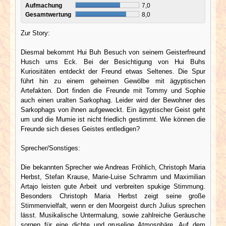
Aufmachung
7,0
Gesamtwertung
8,0
Zur Story:
Diesmal bekommt Hui Buh Besuch von seinem Geisterfreund
Husch ums Eck. Bei der Besichtigung von Hui Buhs
Kuriositäten entdeckt der Freund etwas Seltenes. Die Spur
führt hin zu einem geheimen Gewölbe mit ägyptischen
Artefakten. Dort finden die Freunde mit Tommy und Sophie
auch einen uralten Sarkophag. Leider wird der Bewohner des
Sarkophags von ihnen aufgeweckt. Ein ägyptischer Geist geht
um und die Mumie ist nicht friedlich gestimmt. Wie können die
Freunde sich dieses Geistes entledigen?
Sprecher/Sonstiges:
Die bekannten Sprecher wie Andreas Fröhlich, Christoph Maria
Herbst, Stefan Krause, Marie-Luise Schramm und Maximilian
Artajo leisten gute Arbeit und verbreiten spukige Stimmung.
Besonders Christoph Maria Herbst zeigt seine große
Stimmenvielfalt, wenn er den Moorgeist durch Julius sprechen
lässt. Musikalische Untermalung, sowie zahlreiche Geräusche
sorgen für eine dichte und gruselige Atmosphäre. Auf dem