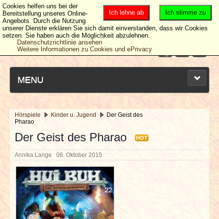
Cookies helfen uns bei der
Ich lehne ab
Ich stimme zu
Bereitstellung unseres Online-
Angebots. Durch die Nutzung
unserer Dienste erklären Sie sich damit einverstanden, dass wir Cookies
setzen. Sie haben auch die Möglichkeit abzulehnen.
Datenschutzrichtlinie ansehen
Weitere Informationen zu Cookies und ePrivacy
MENU
Hörspiele
Kinder u. Jugend
Der Geist des
Pharao
NEUESTE ARTIKEL
Der Geist des Pharao
HOT
NEWS & DATES
Annika Lange
06. Oktober 2015
BERICHTE
VERLOSUNGEN