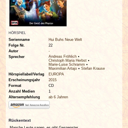
INTERVIEWS
SPECIALS
REDAKTION
HÖRSPIEL
Serienname
Hui Buhs Neue Welt
Folge Nr.
22
LINKS
Autor
-
Andreas Fröhlich
Sprecher
Christoph Maria Herbst
ARCHIV
Marie-Luise Schramm
Maximilian Artajo
Stefan Krause
Hörspiellabel/Verlag
EUROPA
Erscheinungsjahr
2015
Format
CD
Anzahl Medien
1
Altersempfehlung
ab 6 Jahren
Rückentext
„Manche Leute sagen, es gibt Gespenster.