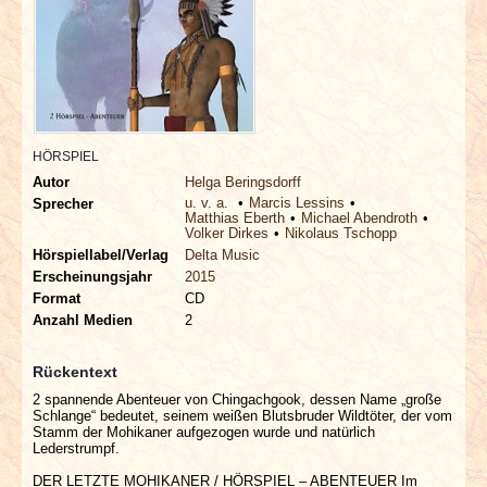
INTERVIEWS
SPECIALS
REDAKTION
HÖRSPIEL
LINKS
Autor
Helga Beringsdorff
u. v. a.
Marcis Lessins
Sprecher
Matthias Eberth
Michael Abendroth
Volker Dirkes
Nikolaus Tschopp
ARCHIV
Hörspiellabel/Verlag
Delta Music
Erscheinungsjahr
2015
Format
CD
Anzahl Medien
2
Rückentext
2 spannende Abenteuer von Chingachgook, dessen Name „große
Schlange“ bedeutet, seinem weißen Blutsbruder Wildtöter, der vom
Stamm der Mohikaner aufgezogen wurde und natürlich
Lederstrumpf.
DER LETZTE MOHIKANER / HÖRSPIEL – ABENTEUER Im