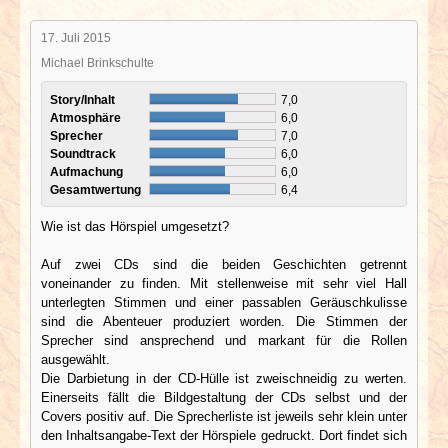
17. Juli 2015
Michael Brinkschulte
Story/Inhalt
7,0
Atmosphäre
6,0
Sprecher
7,0
Soundtrack
6,0
Aufmachung
6,0
Gesamtwertung
6,4
Wie ist das Hörspiel umgesetzt?
Auf zwei CDs sind die beiden Geschichten getrennt
voneinander zu finden. Mit stellenweise mit sehr viel Hall
unterlegten Stimmen und einer passablen Geräuschkulisse
sind die Abenteuer produziert worden. Die Stimmen der
Sprecher sind ansprechend und markant für die Rollen
ausgewählt.
Die Darbietung in der CD-Hülle ist zweischneidig zu werten.
Einerseits fällt die Bildgestaltung der CDs selbst und der
Covers positiv auf. Die Sprecherliste ist jeweils sehr klein unter
den Inhaltsangabe-Text der Hörspiele gedruckt. Dort findet sich