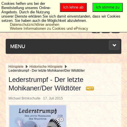
Cookies helfen uns bei der
Ich lehne ab
Ich stimme zu
Bereitstellung unseres Online-
Angebots. Durch die Nutzung
unserer Dienste erklären Sie sich damit einverstanden, dass wir Cookies
setzen. Sie haben auch die Möglichkeit abzulehnen.
Datenschutzrichtlinie ansehen
Weitere Informationen zu Cookies und ePrivacy
MENU
Hörspiele
Historische Hörspiele
Lederstrumpf - Der letzte Mohikaner/Der Wildtöter
NEUESTE ARTIKEL
Lederstrumpf - Der letzte
Mohikaner/Der Wildtöter
NEWS & DATES
HOT
Michael Brinkschulte
17. Juli 2015
BERICHTE
VERLOSUNGEN