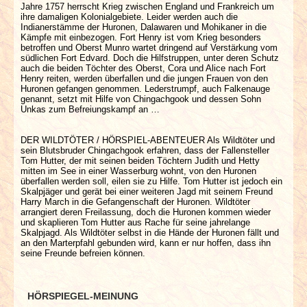
Jahre 1757 herrscht Krieg zwischen England und Frankreich um
ihre damaligen Kolonialgebiete. Leider werden auch die
Indianerstämme der Huronen, Dalawaren und Mohikaner in die
Kämpfe mit einbezogen. Fort Henry ist vom Krieg besonders
betroffen und Oberst Munro wartet dringend auf Verstärkung vom
südlichen Fort Edvard. Doch die Hilfstruppen, unter deren Schutz
auch die beiden Töchter des Oberst, Cora und Alice nach Fort
Henry reiten, werden überfallen und die jungen Frauen von den
Huronen gefangen genommen. Lederstrumpf, auch Falkenauge
genannt, setzt mit Hilfe von Chingachgook und dessen Sohn
Unkas zum Befreiungskampf an …
DER WILDTÖTER / HÖRSPIEL-ABENTEUER Als Wildtöter und
sein Blutsbruder Chingachgook erfahren, dass der Fallensteller
Tom Hutter, der mit seinen beiden Töchtern Judith und Hetty
mitten im See in einer Wasserburg wohnt, von den Huronen
überfallen werden soll, eilen sie zu Hilfe. Tom Hutter ist jedoch ein
Skalpjäger und gerät bei einer weiteren Jagd mit seinem Freund
Harry March in die Gefangenschaft der Huronen. Wildtöter
arrangiert deren Freilassung, doch die Huronen kommen wieder
und skaplieren Tom Hutter aus Rache für seine jahrelange
Skalpjagd. Als Wildtöter selbst in die Hände der Huronen fällt und
an den Marterpfahl gebunden wird, kann er nur hoffen, dass ihn
seine Freunde befreien können.
HÖRSPIEGEL-MEINUNG