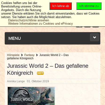
Cookies helfen uns bei der
Ich lehne ab
Ich stimme zu
Bereitstellung unseres Online-
Angebots. Durch die Nutzung
unserer Dienste erklären Sie sich damit einverstanden, dass wir Cookies
setzen. Sie haben auch die Möglichkeit abzulehnen.
Datenschutzrichtlinie ansehen
Weitere Informationen zu Cookies und ePrivacy
MENU
Hörspiele
Fantasy
Jurassic World 2 – Das
gefallene Königreich
NEUESTE ARTIKEL
Jurassic World 2 – Das gefallene
Königreich
NEWS & DATES
HOT
Annika Lange
01. Oktober 2019
BERICHTE
VERLOSUNGEN