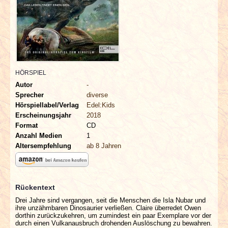
INTERVIEWS
SPECIALS
REDAKTION
HÖRSPIEL
LINKS
Autor
-
Sprecher
diverse
Hörspiellabel/Verlag
Edel:Kids
ARCHIV
Erscheinungsjahr
2018
Format
CD
Anzahl Medien
1
Altersempfehlung
ab 8 Jahren
Rückentext
Drei Jahre sind vergangen, seit die Menschen die Isla Nubar und
ihre unzähmbaren Dinosaurier verließen. Claire überredet Owen
dorthin zurückzukehren, um zumindest ein paar Exemplare vor der
durch einen Vulkanausbruch drohenden Auslöschung zu bewahren.