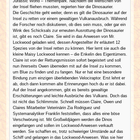
Jurassic World – Themenpark. Nachdem die Menschen von
der Insel fliehen mussten, regierten hier die Dinosaurier.
Die Geschichte geht weiter, denn es gilt die Dinosaurier auf der
Insel zu retten vor einem gewaltigen Vulkanausbruch. Während
die Forscher noch diskutieren, ob dies sein muss, oder gar ein
Wink des Schicksals zur erneuten Ausrottung der Dinosaurier
ist, gibt es noch Claire. Sie wird in das Anwesen von Mr.
Lockwood geladen wird, dessen Angestellter ihr erläutert 12
Spezies von der Insel retten zu können. Hier lernt sie auch die
kleine Maisy Lockwood kennen – die Enkelin des Eigentümers.
Claire ist von der Rettungsmission sofort begeistert und soll
nun ihrerseits Owen überreden mit auf die Insel zu kommen,
um Blue zu finden und zu fangen. Nur er hat eine besondere
Bindung zum einzigen überlebenden Velociraptor. Erst lehnt er
ab, doch dann kommen alte Erinnerungen hoch du er ist dabei.
Auf der Insel angekommen, gibt es bereits gewaltige
Erschütterungen und leichte Ausbrüche des Vulkans. Doch das
ist nicht das Schlimmste. Schnell müssen Claire, Owen und
Claires Mitarbeiter Veterinärin Zia Rodriguez und
Systemanalytiker Franklin feststellen, dass alles eine böse
Verschwörung ist. Mit Großwildjägern werden die Dinos
eingefangen und sollen im Lockwood-Anwesen verkauft
werden. Sie schaffen es, trotz schwieriger Umstände auf das
Schiff und gelangen in das Lockwood-Anwesen. Was sie hier