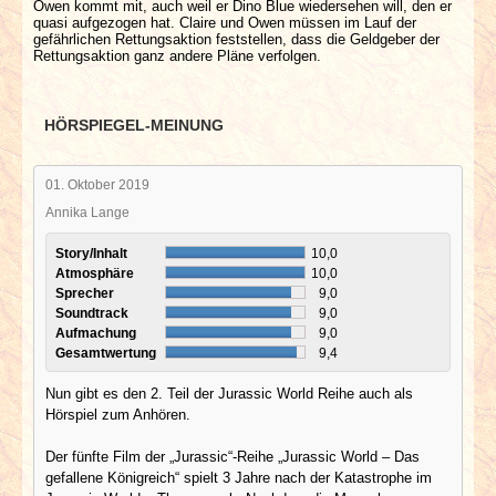
Owen kommt mit, auch weil er Dino Blue wiedersehen will, den er
quasi aufgezogen hat. Claire und Owen müssen im Lauf der
gefährlichen Rettungsaktion feststellen, dass die Geldgeber der
Rettungsaktion ganz andere Pläne verfolgen.
HÖRSPIEGEL-MEINUNG
01. Oktober 2019
Annika Lange
Story/Inhalt
10,0
Atmosphäre
10,0
Sprecher
9,0
Soundtrack
9,0
Aufmachung
9,0
Gesamtwertung
9,4
Nun gibt es den 2. Teil der Jurassic World Reihe auch als
Hörspiel zum Anhören.
Der fünfte Film der „Jurassic“-Reihe „Jurassic World – Das
gefallene Königreich“ spielt 3 Jahre nach der Katastrophe im