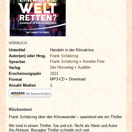
INTERVIEWS
SPECIALS
REDAKTION
HÖRBUCH
LINKS
Untertitel
Handeln in der Klimakrise
Autor(en) oder Hrsg.
Frank Schätzing
Frank Schätzing
Annette Frier
Sprecher
ARCHIV
Der Hörverlag
Audible
Verlag
Erscheinungsjahr
2021
MP3-CD
Download
Format
Anzahl Medien
1
Rückentext
Frank Schätzing über den Klimawandel – spannend wie ein Thriller
Wir sind in einem Thriller. Sie und ich. Nicht als Hörer und Autor.
Als Akteure. Besagter Thriller schreibt sich seit