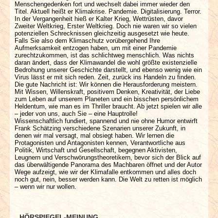
Menschengedenken fort und wechselt dabei immer wieder den
Titel. Aktuell heißt er Klimakrise. Pandemie. Digitalisierung. Terror.
In der Vergangenheit hieß er Kalter Krieg, Wettrüsten, davor
Zweiter Weltkrieg, Erster Weltkrieg. Doch nie waren wir so vielen
potenziellen Schrecknissen gleichzeitig ausgesetzt wie heute.
Falls Sie also dem Klimaschutz vorübergehend Ihre
Aufmerksamkeit entzogen haben, um mit einer Pandemie
zurechtzukommen, ist das schlichtweg menschlich. Was nichts
daran ändert, dass der Klimawandel die wohl größte existenzielle
Bedrohung unserer Geschichte darstellt, und ebenso wenig wie ein
Virus lässt er mit sich reden. Zeit, zurück ins Handeln zu finden.
Die gute Nachricht ist: Wir können die Herausforderung meistern.
Mit Wissen, Willenskraft, positivem Denken, Kreativität, der Liebe
zum Leben auf unserem Planeten und ein bisschen persönlichem
Heldentum, wie man es im Thriller braucht. Ab jetzt spielen wir alle
– jeder von uns, auch Sie – eine Hauptrolle!
Wissenschaftlich fundiert, spannend und nie ohne Humor entwirft
Frank Schätzing verschiedene Szenarien unserer Zukunft, in
denen wir mal versagt, mal obsiegt haben. Wir lernen die
Protagonisten und Antagonisten kennen, Verantwortliche aus
Politik, Wirtschaft und Gesellschaft, begegnen Aktivisten,
Leugnern und Verschwörungstheoretikern, bevor sich der Blick auf
das überwältigende Panorama des Machbaren öffnet und der Autor
Wege aufzeigt, wie wir der Klimafalle entkommen und alles doch
noch gut, nein, besser werden kann. Die Welt zu retten ist möglich
– wenn wir nur wollen.
HÖRSPIEGEL-MEINUNG