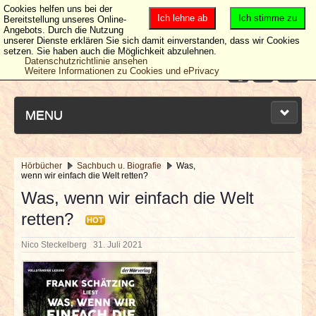
Cookies helfen uns bei der
Ich lehne ab
Ich stimme zu
Bereitstellung unseres Online-
Angebots. Durch die Nutzung
unserer Dienste erklären Sie sich damit einverstanden, dass wir Cookies
setzen. Sie haben auch die Möglichkeit abzulehnen.
Datenschutzrichtlinie ansehen
Weitere Informationen zu Cookies und ePrivacy
MENU
Hörbücher
Sachbuch u. Biografie
Was,
wenn wir einfach die Welt retten?
NEUESTE ARTIKEL
Was, wenn wir einfach die Welt
retten?
NEWS & DATES
HOT
Nico Steckelberg
31. Juli 2021
BERICHTE
VERLOSUNGEN