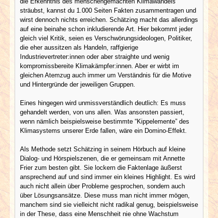
die Erkenntnis des menschengemachten Klimawandels
sträubst, kannst du 1.000 Seiten Fakten zusammentragen und
wirst dennoch nichts erreichen. Schätzing macht das allerdings
auf eine beinahe schon inkludierende Art. Hier bekommt jeder
gleich viel Kritik, seien es Verschwörungsideologen, Politiker,
die eher aussitzen als Handeln, raffgierige
Industrievertreter:innen oder aber straighte und wenig
kompromissbereite Klimakämpfer:innen. Aber er wirbt im
gleichen Atemzug auch immer um Verständnis für die Motive
und Hintergründe der jeweiligen Gruppen.
Eines hingegen wird unmissverständlich deutlich: Es muss
gehandelt werden, von uns allen. Was ansonsten passiert,
wenn nämlich beispielsweise bestimmte “Kippelemente” des
Klimasystems unserer Erde fallen, wäre ein Domino-Effekt.
Als Methode setzt Schätzing in seinem Hörbuch auf kleine
Dialog- und Hörspielszenen, die er gemeinsam mit Annette
Frier zum besten gibt. Sie lockern die Faktenlage äußerst
ansprechend auf und sind immer ein kleines Highlight. Es wird
auch nicht allein über Probleme gesprochen, sondern auch
über Lösungsansätze. Diese muss man nicht immer mögen,
manchem sind sie vielleicht nicht radikal genug, beispielsweise
in der These, dass eine Menschheit nie ohne Wachstum