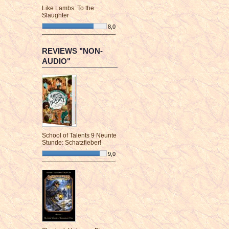
Like Lambs: To the
Slaughter
8,0
¯¯¯¯¯¯¯¯¯¯¯¯¯¯¯¯¯¯¯¯¯¯¯¯
REVIEWS "NON-
AUDIO"
School of Talents 9 Neunte
Stunde: Schatzfieber!
9,0
¯¯¯¯¯¯¯¯¯¯¯¯¯¯¯¯¯¯¯¯¯¯¯¯