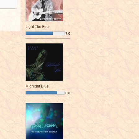
Light The Fire
7,0
¯¯¯¯¯¯¯¯¯¯¯¯¯¯¯¯¯¯¯¯¯¯¯¯
Midnight Blue
8,0
¯¯¯¯¯¯¯¯¯¯¯¯¯¯¯¯¯¯¯¯¯¯¯¯