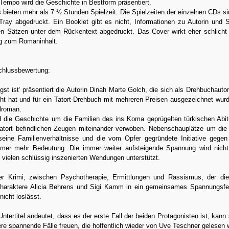
empo wird die Geschichte in Bestform präsentiert.
bieten mehr als 7 ½ Stunden Spielzeit. Die Spielzeiten der einzelnen CDs si
Tray abgedruckt. Ein Booklet gibt es nicht, Informationen zu Autorin und 
en Sätzen unter dem Rückentext abgedruckt. Das Cover wirkt eher schlicht
ug zum Romaninhalt.
hlussbewertung:
gst ist‘ präsentiert die Autorin Dinah Marte Golch, die sich als Drehbuchautor
 hat und für ein Tatort-Drehbuch mit mehreren Preisen ausgezeichnet wurd
lroman.
d die Geschichte um die Familien des ins Koma geprügelten türkischen Abit
tort befindlichen Zeugen miteinander verwoben. Nebenschauplätze um die
eine Familienverhältnisse und die vom Opfer gegründete Initiative gege
er mehr Bedeutung. Die immer weiter aufsteigende Spannung wird nicht 
 vielen schlüssig inszenierten Wendungen unterstützt.
r Krimi, zwischen Psychotherapie, Ermittlungen und Rassismus, der die
Charaktere Alicia Behrens und Sigi Kamm in ein gemeinsames Spannungsfel
nicht loslässt.
ntertitel andeutet, dass es der erste Fall der beiden Protagonisten ist, kann 
ere spannende Fälle freuen, die hoffentlich wieder von Uve Teschner gelesen 