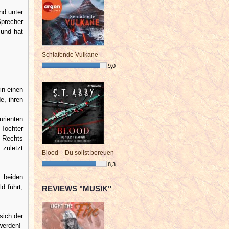
nd unter
Sprecher
 und hat
Schlafende Vulkane
9,0
¯¯¯¯¯¯¯¯¯¯¯¯¯¯¯¯¯¯¯¯¯¯¯¯
in einen
e, ihren
urienten
 Tochter
n Rechts
zuletzt
Blood – Du sollst bereuen
8,3
¯¯¯¯¯¯¯¯¯¯¯¯¯¯¯¯¯¯¯¯¯¯¯¯
 beiden
d führt,
REVIEWS "MUSIK"
sich der
werden!