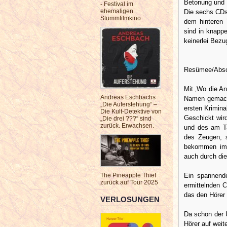
Betonung und T
- Festival im
ehemaligen
Die sechs CDs 
Stummfilmkino
dem hinteren 
sind in knapp
keinerlei Bez
Resümee/Absc
Mit ‚Wo die An
Andreas Eschbachs
Namen gemacht
„Die Auferstehung“ –
ersten Krimina
Die Kult-Detektive von
Geschickt wir
„Die drei ???“ sind
zurück. Erwachsen.
und des am Ta
des Zeugen, s
bekommen imm
auch durch die
Ein spannende
The Pineapple Thief
zurück auf Tour 2025
ermittelnden 
das den Hörer 
VERLOSUNGEN
Da schon der U
Hörer auf weit