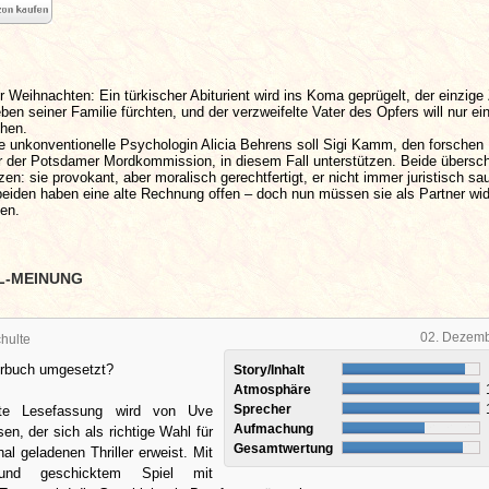
Weihnachten: Ein türkischer Abiturient wird ins Koma geprügelt, der einzige
n seiner Familie fürchten, und der verzweifelte Vater des Opfers will nur ei
ehen.
e unkonventionelle Psychologin Alicia Behrens soll Sigi Kamm, den forschen
der Potsdamer Mordkommission, in diesem Fall unterstützen. Beide überschr
zen: sie provokant, aber moralisch gerechtfertigt, er nicht immer juristisch sa
 beiden haben eine alte Rechnung offen – doch nun müssen sie als Partner wid
en.
L-MEINUNG
02. Dezem
hulte
örbuch umgesetzt?
Story/Inhalt
Atmosphäre
Sprecher
erte Lesefassung wird von Uve
Aufmachung
en, der sich als richtige Wahl für
Gesamtwertung
al geladenen Thriller erweist. Mit
 und geschicktem Spiel mit