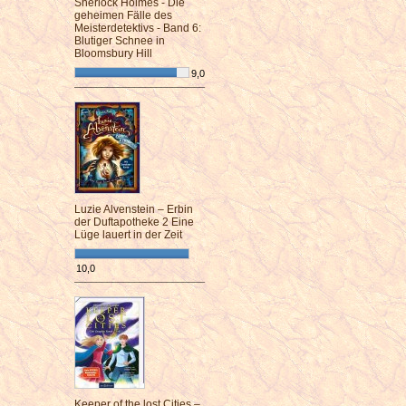
Sherlock Holmes - Die
geheimen Fälle des
Meisterdetektivs - Band 6:
Blutiger Schnee in
Bloomsbury Hill
9,0
¯¯¯¯¯¯¯¯¯¯¯¯¯¯¯¯¯¯¯¯¯¯¯¯
Luzie Alvenstein – Erbin
der Duftapotheke 2 Eine
Lüge lauert in der Zeit
10,0
¯¯¯¯¯¯¯¯¯¯¯¯¯¯¯¯¯¯¯¯¯¯¯¯
Keeper of the lost Cities –