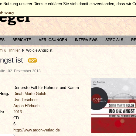
ie Nutzung unserer Dienste erklären Sie sich damit einverstanden, dass wir 
ePrivacy
TES
BERICHTE
VERLOSUNGEN
INTERVIEWS
SPECIALS
RE
mi u. Thriller
Wo die Angst ist
ngst ist
HOT
hulte
02. Dezember 2013
Der erste Fall für Behrens und Kamm
Hrsg.
Dinah Marte Golch
Uve Teschner
Argon Hörbuch
ahr
2013
CD
6
http://www.argon-verlag.de