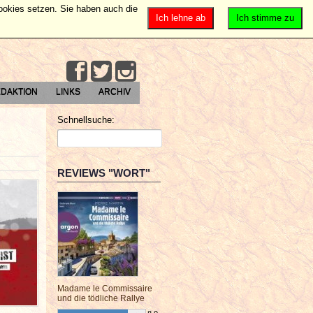
Cookies setzen. Sie haben auch die
Ich lehne ab
Ich stimme zu
DAKTION
LINKS
ARCHIV
Schnellsuche:
REVIEWS "WORT"
Madame le Commissaire
und die tödliche Rallye