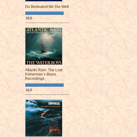
Du Bedeutest Mir Die Welt
10,0
¯¯¯¯¯¯¯¯¯¯¯¯¯¯¯¯¯¯¯¯¯¯¯¯
Atlantic Rain: The Lost
Fisherman’s Blues
Recordings
10,0
¯¯¯¯¯¯¯¯¯¯¯¯¯¯¯¯¯¯¯¯¯¯¯¯