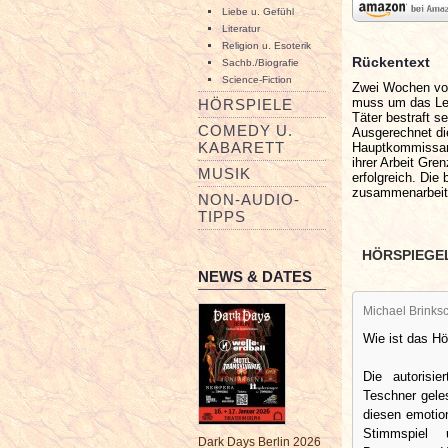
Liebe u. Gefühl
Literatur
Religion u. Esoterik
Rückentext
Sachb./Biografie
Science-Fiction
Zwei Wochen vor 
muss um das Lebe
HÖRSPIELE
Täter bestraft s
COMEDY U.
Ausgerechnet di
KABARETT
Hauptkommissar 
ihrer Arbeit Gren
MUSIK
erfolgreich. Die
zusammenarbeit
NON-AUDIO-
TIPPS
HÖRSPIEGE
NEWS & DATES
Michael Brinksc
Wie ist das H
Die autorisi
Teschner geles
diesen emotion
Stimmspiel
Dark Days Berlin 2026