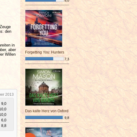
8,0
¯¯¯¯¯¯¯¯¯¯¯¯¯¯¯¯¯¯¯¯¯¯¯¯
 Zeuge
ns: den
eiten in
uber, aber
Forgetting You: Hunters
er Willen
7,3
¯¯¯¯¯¯¯¯¯¯¯¯¯¯¯¯¯¯¯¯¯¯¯¯
ber 2013
9,0
10,0
Das kalte Herz von Oxford
10,0
9,8
6,0
¯¯¯¯¯¯¯¯¯¯¯¯¯¯¯¯¯¯¯¯¯¯¯¯
8,8