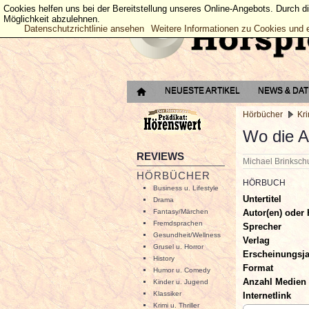
Cookies helfen uns bei der Bereitstellung unseres Online-Angebots. Durch d
Möglichkeit abzulehnen.
Datenschutzrichtlinie ansehen
Weitere Informationen zu Cookies und 
NEUESTE ARTIKEL
NEWS & DA
Hörbücher
Kri
Wo die A
REVIEWS
Michael Brinksc
HÖRBÜCHER
HÖRBUCH
Business u. Lifestyle
Untertitel
Drama
Autor(en) oder 
Fantasy/Märchen
Fremdsprachen
Sprecher
Gesundheit/Wellness
Verlag
Grusel u. Horror
Erscheinungsj
History
Format
Humor u. Comedy
Anzahl Medien
Kinder u. Jugend
Klassiker
Internetlink
Krimi u. Thriller