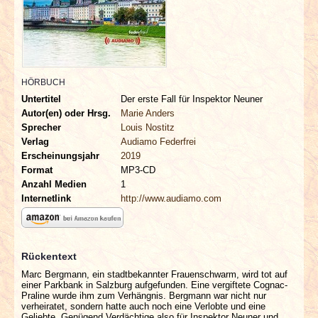
INTERVIEWS
SPECIALS
REDAKTION
HÖRBUCH
Untertitel
Der erste Fall für Inspektor Neuner
Autor(en) oder Hrsg.
Marie Anders
LINKS
Sprecher
Louis Nostitz
Verlag
Audiamo Federfrei
ARCHIV
Erscheinungsjahr
2019
Format
MP3-CD
Anzahl Medien
1
Internetlink
http://www.audiamo.com
Rückentext
Marc Bergmann, ein stadtbekannter Frauenschwarm, wird tot auf
einer Parkbank in Salzburg aufgefunden. Eine vergiftete Cognac-
Praline wurde ihm zum Verhängnis. Bergmann war nicht nur
verheiratet, sondern hatte auch noch eine Verlobte und eine
Geliebte. Genügend Verdächtige also für Inspektor Neuner und