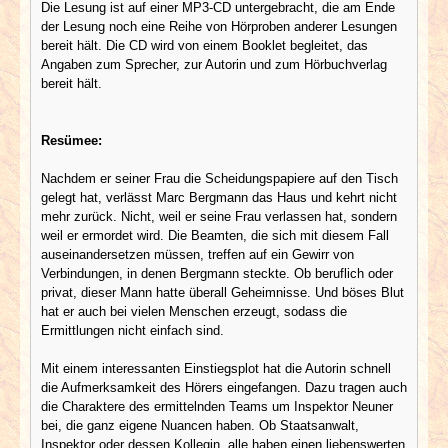
Die Lesung ist auf einer MP3-CD untergebracht, die am Ende
der Lesung noch eine Reihe von Hörproben anderer Lesungen
bereit hält. Die CD wird von einem Booklet begleitet, das
Angaben zum Sprecher, zur Autorin und zum Hörbuchverlag
bereit hält.
Resümee:
Nachdem er seiner Frau die Scheidungspapiere auf den Tisch
gelegt hat, verlässt Marc Bergmann das Haus und kehrt nicht
mehr zurück. Nicht, weil er seine Frau verlassen hat, sondern
weil er ermordet wird. Die Beamten, die sich mit diesem Fall
auseinandersetzen müssen, treffen auf ein Gewirr von
Verbindungen, in denen Bergmann steckte. Ob beruflich oder
privat, dieser Mann hatte überall Geheimnisse. Und böses Blut
hat er auch bei vielen Menschen erzeugt, sodass die
Ermittlungen nicht einfach sind.
Mit einem interessanten Einstiegsplot hat die Autorin schnell
die Aufmerksamkeit des Hörers eingefangen. Dazu tragen auch
die Charaktere des ermittelnden Teams um Inspektor Neuner
bei, die ganz eigene Nuancen haben. Ob Staatsanwalt,
Inspektor oder dessen Kollegin, alle haben einen liebenswerten