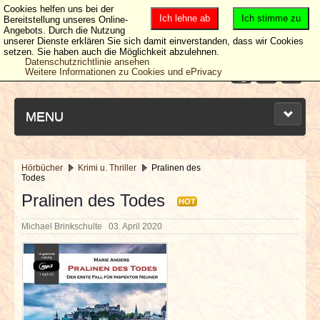
Cookies helfen uns bei der
Ich lehne ab
Ich stimme zu
Bereitstellung unseres Online-
Angebots. Durch die Nutzung
unserer Dienste erklären Sie sich damit einverstanden, dass wir Cookies
setzen. Sie haben auch die Möglichkeit abzulehnen.
Datenschutzrichtlinie ansehen
Weitere Informationen zu Cookies und ePrivacy
MENU
Hörbücher
Krimi u. Thriller
Pralinen des
Todes
NEUESTE ARTIKEL
Pralinen des Todes
HOT
NEWS & DATES
Michael Brinkschulte
03. April 2020
BERICHTE
VERLOSUNGEN