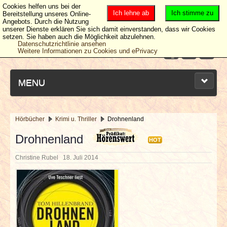
Cookies helfen uns bei der
Ich lehne ab
Ich stimme zu
Bereitstellung unseres Online-
Angebots. Durch die Nutzung
unserer Dienste erklären Sie sich damit einverstanden, dass wir Cookies
setzen. Sie haben auch die Möglichkeit abzulehnen.
Datenschutzrichtlinie ansehen
Weitere Informationen zu Cookies und ePrivacy
MENU
Hörbücher
Krimi u. Thriller
Drohnenland
NEUESTE ARTIKEL
Drohnenland
HOT
NEWS & DATES
Christine Rubel
18. Juli 2014
BERICHTE
VERLOSUNGEN