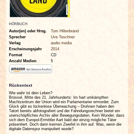
INTERVIEWS
SPECIALS
HÖRBUCH
Autor(en) oder Hrsg.
Tom Hillenbrand
REDAKTION
Sprecher
Uve Teschner
Verlag
audio media
Erscheinungsjahr
2014
LINKS
Format
CD
Anzahl Medien
5
ARCHIV
Rückentext
Wie wahr ist dein Leben?
Brüssel, Mitte des 21. Jahrhunderts: Im hart umkämpften
Machtzentrum der Union wird ein Parlamentarier ermordet. Zum
Glück gibt es lückenlose Überwachung – Drohnen haben den
Tatort bereits abfotografiert und der Fahndungsrechner bietet ein
unerschöpfliches Archiv aller Bewegungsdaten. Kein Wunder, dass
sich dem Europol-Ermittler Aart bald der einzig mögliche Täter
präsentiert. Doch dann keimen Zweifel in ihm auf: Was, wenn die
digitale Datenspur manipuliert wurde?