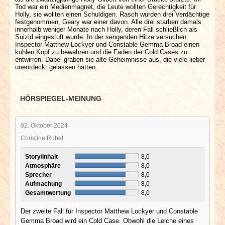
Tod war ein Medienmagnet, die Leute wollten Gerechtigkeit für
Holly, sie wollten einen Schuldigen. Rasch wurden drei Verdächtige
festgenommen, Geary war einer davon. Alle drei starben damals
innerhalb weniger Monate nach Holly, deren Fall schließlich als
Suizid eingestuft wurde. In der sengenden Hitze versuchen
Inspector Matthew Lockyer und Constable Gemma Broad einen
kühlen Kopf zu bewahren und die Fäden der Cold Cases zu
entwirren. Dabei graben sie alte Geheimnisse aus, die viele lieber
unentdeckt gelassen hätten.
HÖRSPIEGEL-MEINUNG
02. Oktober 2024
Christine Rubel
Story/Inhalt
8,0
Atmosphäre
8,0
Sprecher
8,0
Aufmachung
8,0
Gesamtwertung
8,0
Der zweite Fall für Inspector Matthew Lockyer und Constable
Gemma Broad wird ein Cold Case. Obwohl die Leiche eines