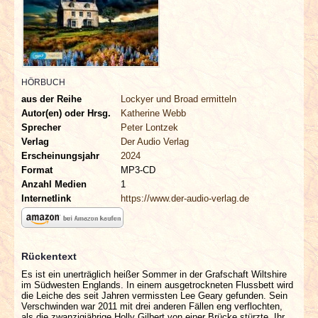
INTERVIEWS
SPECIALS
REDAKTION
HÖRBUCH
aus der Reihe
Lockyer und Broad ermitteln
Autor(en) oder Hrsg.
Katherine Webb
LINKS
Sprecher
Peter Lontzek
Verlag
Der Audio Verlag
ARCHIV
Erscheinungsjahr
2024
Format
MP3-CD
Anzahl Medien
1
Internetlink
https://www.der-audio-verlag.de
Rückentext
Es ist ein unerträglich heißer Sommer in der Grafschaft Wiltshire
im Südwesten Englands. In einem ausgetrockneten Flussbett wird
die Leiche des seit Jahren vermissten Lee Geary gefunden. Sein
Verschwinden war 2011 mit drei anderen Fällen eng verflochten,
als die zwanzigjährige Holly Gilbert von einer Brücke stürzte. Ihr