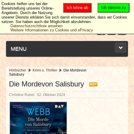
Cookies helfen uns bei der
Ich lehne ab
Ich stimme zu
Bereitstellung unseres Online-
Angebots. Durch die Nutzung
unserer Dienste erklären Sie sich damit einverstanden, dass wir Cookies
setzen. Sie haben auch die Möglichkeit abzulehnen.
Datenschutzrichtlinie ansehen
Weitere Informationen zu Cookies und ePrivacy
MENU
Hörbücher
Krimi u. Thriller
Die Mordevon
Salisbury
NEUESTE ARTIKEL
Die Mordevon Salisbury
HOT
NEWS & DATES
Christine Rubel
02. Oktober 2024
BERICHTE
VERLOSUNGEN