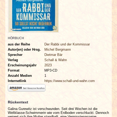
INTERVIEWS
SPECIALS
REDAKTION
HÖRBUCH
LINKS
aus der Reihe
Der Rabbi und der Kommissar
Autor(en) oder Hrsg.
Michel Bergmann
Sprecher
Dietmar Bär
ARCHIV
Verlag
Schall & Wahn
Erscheinungsjahr
2023
Format
MP3-CD
Anzahl Medien
1
Internetlink
https://www.schall-und-wahn.com
Rückentext
Galina Gurewitz ist verschwunden. Seit drei Wochen ist die
Weltklasse-Schwimmerin wie vom Erdboden verschluckt. Dennoch
weigert sich ihre Mutter standhaft, eine Vermisstenanzeige