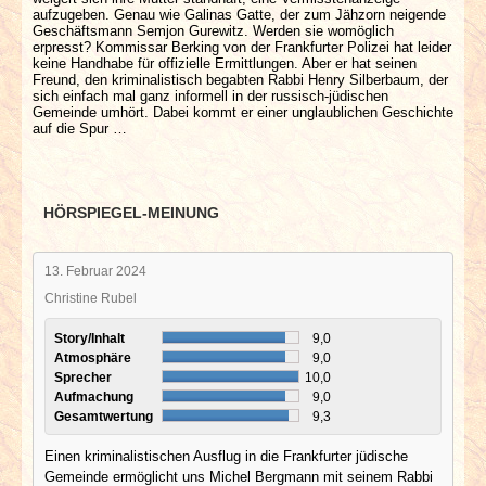
aufzugeben. Genau wie Galinas Gatte, der zum Jähzorn neigende
Geschäftsmann Semjon Gurewitz. Werden sie womöglich
erpresst? Kommissar Berking von der Frankfurter Polizei hat leider
keine Handhabe für offizielle Ermittlungen. Aber er hat seinen
Freund, den kriminalistisch begabten Rabbi Henry Silberbaum, der
sich einfach mal ganz informell in der russisch-jüdischen
Gemeinde umhört. Dabei kommt er einer unglaublichen Geschichte
auf die Spur …
HÖRSPIEGEL-MEINUNG
13. Februar 2024
Christine Rubel
Story/Inhalt
9,0
Atmosphäre
9,0
Sprecher
10,0
Aufmachung
9,0
Gesamtwertung
9,3
Einen kriminalistischen Ausflug in die Frankfurter jüdische
Gemeinde ermöglicht uns Michel Bergmann mit seinem Rabbi