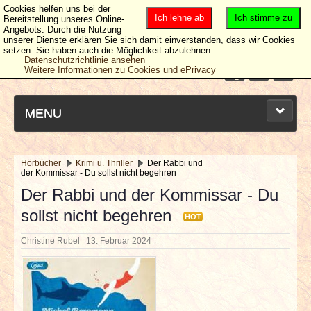
Cookies helfen uns bei der
Ich lehne ab
Ich stimme zu
Bereitstellung unseres Online-
Angebots. Durch die Nutzung
unserer Dienste erklären Sie sich damit einverstanden, dass wir Cookies
setzen. Sie haben auch die Möglichkeit abzulehnen.
Datenschutzrichtlinie ansehen
Weitere Informationen zu Cookies und ePrivacy
MENU
Hörbücher
Krimi u. Thriller
Der Rabbi und
der Kommissar - Du sollst nicht begehren
NEUESTE ARTIKEL
Der Rabbi und der Kommissar - Du
sollst nicht begehren
NEWS & DATES
HOT
Christine Rubel
13. Februar 2024
BERICHTE
VERLOSUNGEN