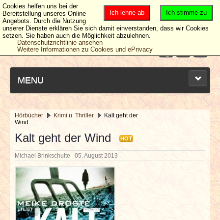
Cookies helfen uns bei der
Ich lehne ab
Ich stimme zu
Bereitstellung unseres Online-
Angebots. Durch die Nutzung
unserer Dienste erklären Sie sich damit einverstanden, dass wir Cookies
setzen. Sie haben auch die Möglichkeit abzulehnen.
Datenschutzrichtlinie ansehen
Weitere Informationen zu Cookies und ePrivacy
MENU
Hörbücher
Krimi u. Thriller
Kalt geht der
Wind
NEUESTE ARTIKEL
Kalt geht der Wind
HOT
NEWS & DATES
Michael Brinkschulte
05. August 2013
BERICHTE
VERLOSUNGEN