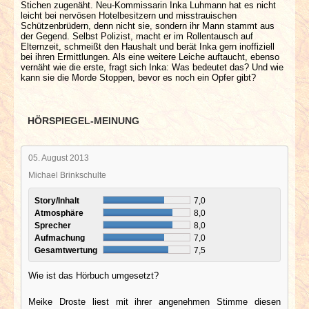
Stichen zugenäht. Neu-Kommissarin Inka Luhmann hat es nicht
leicht bei nervösen Hotelbesitzern und misstrauischen
Schützenbrüdern, denn nicht sie, sondern ihr Mann stammt aus
der Gegend. Selbst Polizist, macht er im Rollentausch auf
Elternzeit, schmeißt den Haushalt und berät Inka gern inoffiziell
bei ihren Ermittlungen. Als eine weitere Leiche auftaucht, ebenso
vernäht wie die erste, fragt sich Inka: Was bedeutet das? Und wie
kann sie die Morde Stoppen, bevor es noch ein Opfer gibt?
HÖRSPIEGEL-MEINUNG
05. August 2013
Michael Brinkschulte
Story/Inhalt
7,0
Atmosphäre
8,0
Sprecher
8,0
Aufmachung
7,0
Gesamtwertung
7,5
Wie ist das Hörbuch umgesetzt?
Meike Droste liest mit ihrer angenehmen Stimme diesen