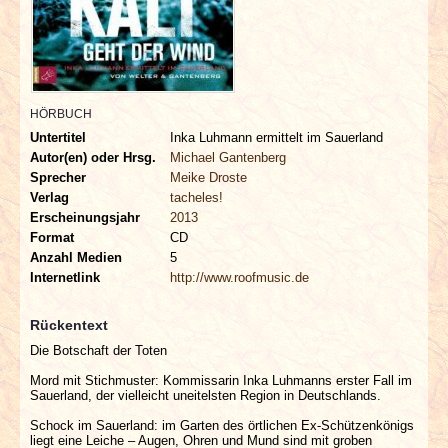
INTERVIEWS
SPECIALS
REDAKTION
HÖRBUCH
Untertitel
Inka Luhmann ermittelt im Sauerland
Autor(en) oder Hrsg.
Michael Gantenberg
LINKS
Sprecher
Meike Droste
Verlag
tacheles!
ARCHIV
Erscheinungsjahr
2013
Format
CD
Anzahl Medien
5
Internetlink
http://www.roofmusic.de
Rückentext
Die Botschaft der Toten
Mord mit Stichmuster: Kommissarin Inka Luhmanns erster Fall im
Sauerland, der vielleicht uneitelsten Region in Deutschlands.
Schock im Sauerland: im Garten des örtlichen Ex-Schützenkönigs
liegt eine Leiche – Augen, Ohren und Mund sind mit groben