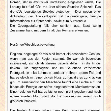
Roman, der in exklusiver Hörfassung eingelesen wurde. Die
Lesung füllt fünf CDs mit über sieben Stunden Spielzeit. Das
die CDs begleitende Booklet bietet dem Hörer neben einer
Aufstellung der Tracks/Kapitel mit Laufzeitangabe, knappe
Informationen zur Sprecherin, sowie zum Autorenduo.
Die Covergestaltung fällt eher schlicht aus, lässt wenig
Zusammenhang mit dem Inhalt des Romans erkennen.
Resümee/Abschlussbewertung:
Regional angelegte Krimis sind immer ein besonderer Genuss,
wenn man aus der Region stammt. So war ich besonders
interessiert, als ich als diesen Sauerland-Krimi in die Finger
bekam. Die zugezogene und im Sauerland verheiratete
Protagonistin Inka Luhmann ermittelt in ihrem ersten Fall und
hat es gleich mit einer dicken Nuss zu tun, die es zu knacken
gilt. Im sauerländischen Meschede taucht eine Leiche auf und
bindet die Energie der sofort eingerichteten Mordkommission.
Einen solchen Fall hat es bisher noch nicht gegeben und nach
einem zweiten Mord steht die Kommissarin vor einem noch
größeren Problem.
Die beiden Autoren haben ihren Krimi spannend angelegt,