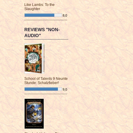
Like Lambs: To the
Slaughter
8,0
¯¯¯¯¯¯¯¯¯¯¯¯¯¯¯¯¯¯¯¯¯¯¯¯
REVIEWS "NON-
AUDIO"
School of Talents 9 Neunte
Stunde: Schatzfieber!
9,0
¯¯¯¯¯¯¯¯¯¯¯¯¯¯¯¯¯¯¯¯¯¯¯¯