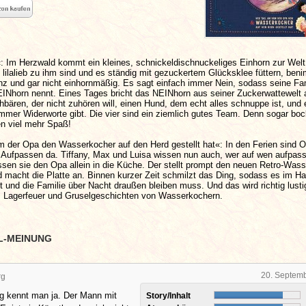
 Im Herzwald kommt ein kleines, schnickeldischnuckeliges Einhorn zur Welt
 lilalieb zu ihm sind und es ständig mit gezuckertem Glücksklee füttern, ben
nz und gar nicht einhornmäßig. Es sagt einfach immer Nein, sodass seine Fam
EINhorn nennt. Eines Tages bricht das NEINhorn aus seiner Zuckerwattewelt 
chbären, der nicht zuhören will, einen Hund, dem echt alles schnuppe ist, und 
immer Widerworte gibt. Die vier sind ein ziemlich gutes Team. Denn sogar boc
 viel mehr Spaß!
m der Opa den Wasserkocher auf den Herd gestellt hat«: In den Ferien sind
Aufpassen da. Tiffany, Max und Luisa wissen nun auch, wer auf wen aufpass
sen sie den Opa allein in die Küche. Der stellt prompt den neuen Retro-Was
 macht die Platte an. Binnen kurzer Zeit schmilzt das Ding, sodass es im H
nkt und die Familie über Nacht draußen bleiben muss. Und das wird richtig lusti
 Lagerfeuer und Gruselgeschichten von Wasserkochern.
L-MEINUNG
20. Septem
rg
g kennt man ja. Der Mann mit
Story/Inhalt