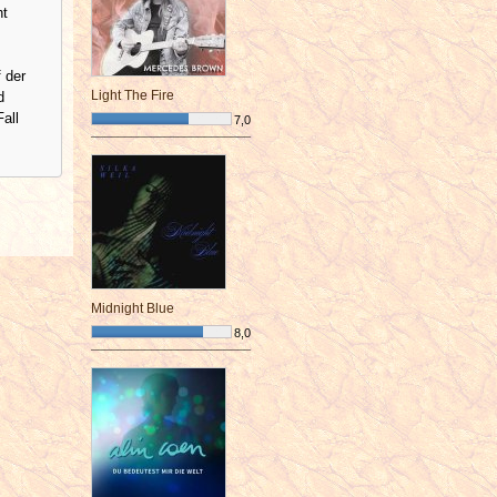
ht
 der
Light The Fire
d
all
7,0
¯¯¯¯¯¯¯¯¯¯¯¯¯¯¯¯¯¯¯¯¯¯¯¯
Midnight Blue
8,0
¯¯¯¯¯¯¯¯¯¯¯¯¯¯¯¯¯¯¯¯¯¯¯¯