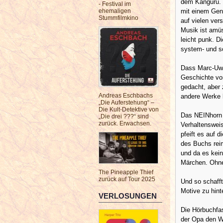
dem Känguru. E
- Festival im
mit einem Genr
ehemaligen
Stummfilmkino
auf vielen ve
Musik ist amüsa
leicht punk. 
system- und so
Dass Marc-Uwe 
Geschichte vom
gedacht, aber
Andreas Eschbachs
andere Werke 
„Die Auferstehung“ –
Die Kult-Detektive von
Das NEINhorn i
„Die drei ???“ sind
zurück. Erwachsen.
Verhaltensweis
pfeift es auf 
des Buchs rei
und da es kein
Märchen. Ohne
The Pineapple Thief
zurück auf Tour 2025
Und so schafft
Motive zu hint
VERLOSUNGEN
Die Hörbuchfa
der Opa den W