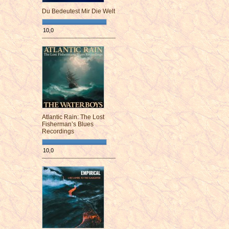
Du Bedeutest Mir Die Welt
10,0
¯¯¯¯¯¯¯¯¯¯¯¯¯¯¯¯¯¯¯¯¯¯¯¯
Atlantic Rain: The Lost
Fisherman’s Blues
Recordings
10,0
¯¯¯¯¯¯¯¯¯¯¯¯¯¯¯¯¯¯¯¯¯¯¯¯