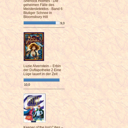
Sherlock Holmes - Die
geheimen Fälle des
Meisterdetektivs - Band 6:
Blutiger Schnee in
Bloomsbury Hill
9,0
¯¯¯¯¯¯¯¯¯¯¯¯¯¯¯¯¯¯¯¯¯¯¯¯
Luzie Alvenstein – Erbin
der Duftapotheke 2 Eine
Lüge lauert in der Zeit
10,0
¯¯¯¯¯¯¯¯¯¯¯¯¯¯¯¯¯¯¯¯¯¯¯¯
Keeper of the lost Cities –