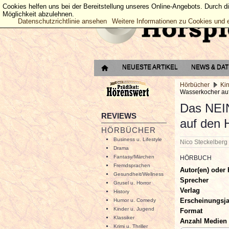
Cookies helfen uns bei der Bereitstellung unseres Online-Angebots. Durch d
Möglichkeit abzulehnen.
Datenschutzrichtlinie ansehen
Weitere Informationen zu Cookies und 
NEUESTE ARTIKEL
NEWS & DA
Hörbücher
Ki
Wasserkocher auf 
Das NEI
REVIEWS
auf den H
HÖRBÜCHER
Business u. Lifestyle
Nico Steckelber
Drama
Fantasy/Märchen
HÖRBUCH
Fremdsprachen
Autor(en) oder 
Gesundheit/Wellness
Sprecher
Grusel u. Horror
Verlag
History
Erscheinungsj
Humor u. Comedy
Kinder u. Jugend
Format
Klassiker
Anzahl Medien
Krimi u. Thriller