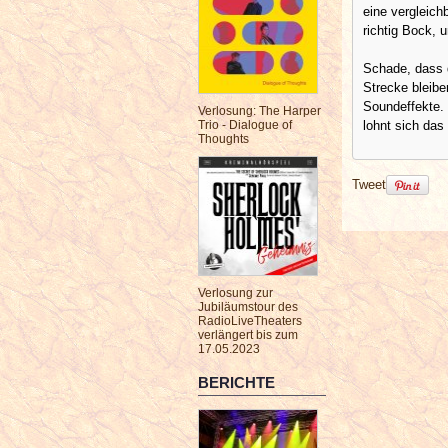
eine vergleic
richtig Bock, 
Schade, dass d
Strecke bleibe
Soundeffekte. 
Verlosung: The Harper
lohnt sich das
Trio - Dialogue of
Thoughts
Tweet
Verlosung zur
Jubiläumstour des
RadioLiveTheaters
verlängert bis zum
17.05.2023
BERICHTE