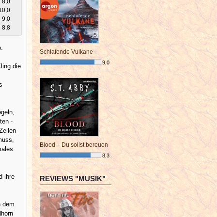
8,0
10,0
9,0
8,8
o.
Schlafende Vulkane
9,0
ling die
¯¯¯¯¯¯¯¯¯¯¯¯¯¯¯¯¯¯¯¯¯¯¯¯
s
egeln,
ten -
Zeilen
muss,
Blood – Du sollst bereuen
males
8,3
¯¯¯¯¯¯¯¯¯¯¯¯¯¯¯¯¯¯¯¯¯¯¯¯
d ihre
REVIEWS "MUSIK"
n dem
Nhorn