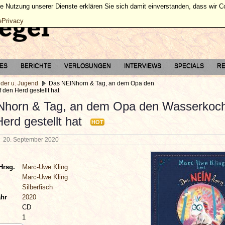
ie Nutzung unserer Dienste erklären Sie sich damit einverstanden, dass wir 
ePrivacy
TES
BERICHTE
VERLOSUNGEN
INTERVIEWS
SPECIALS
RE
nder u. Jugend
Das NEINhorn & Tag, an dem Opa den
den Herd gestellt hat
Nhorn & Tag, an dem Opa den Wasserkoc
erd gestellt hat
HOT
g
20. September 2020
Hrsg.
Marc-Uwe Kling
Marc-Uwe Kling
Silberfisch
ahr
2020
CD
1