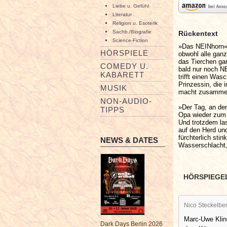
Liebe u. Gefühl
Literatur
Religion u. Esoterik
Sachb./Biografie
Rückentext
Science-Fiction
»Das NEINhorn«:
HÖRSPIELE
obwohl alle ganz
das Tierchen ga
COMEDY U.
bald nur noch N
KABARETT
trifft einen Was
Prinzessin, die 
MUSIK
macht zusammen
NON-AUDIO-
»Der Tag, an de
TIPPS
Opa wieder zum 
Und trotzdem las
auf den Herd und
fürchterlich sti
NEWS & DATES
Wasserschlacht,
HÖRSPIEGE
Nico Steckelbe
Marc-Uwe Klin
Dark Days Berlin 2026