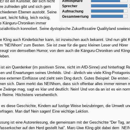
r ist ein Künstler, der sich nicht
Atmosphäre
Sprecher
e zufrieden gibt und sich gern
Aufmachung
rschiedenen Ebenen austobt. Seine
Gesamtwertung
nt, leicht folkig, leich rockig,
Die Känguru-Chroniken immer
zialkritisch konnotiert. Seine dystopische Zukunftssatire Qualityland sowies
Kling auch Kinderbücher kann, ist inzwischen auch bekannt. Und nun gibt K
 “NEINhorn” zum Besten. Sie ist zwar für die ganz kleinen Leser und Hörer
 zeugt von demselben Humor, von dem auch die Känguru-Chroniken und Kling
leben.
st ein Querdenker (im positiven Sinne, nicht im AfD-Sinne) und hinterfragt R
en und Erwartungen seines Umfelds. Und - ähnlich wie viele Kling-Protagonis
diese externen Einflüsse und zieht sein Ding durch. Gutes Beispiel: Die ersten 
men sich. Dann merkt das NEINhorn, dass sich offenbar alles immer reimen 
e Zwänge mag, sagt es klar und deutlich: Nein! Und von da an ist es ein nor
 Reime. Höchstens versehentlich.
 es diese Geschichte, Kindern auf lustige Weise beizubringen, die Umwelt un
erfragen. Man darf Nein sagen! Eine wichtige Lektion.
ssung ist eine Autorenlesung, die gemeinsam mit der Geschichte “Der Tag, a
asserkocher auf den Herd gestellt hat”. Marc-Uwe Kling gibt dabei dem NEI