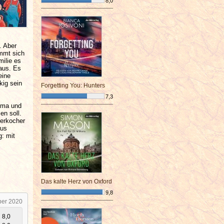
8,0
¯¯¯¯¯¯¯¯¯¯¯¯¯¯¯¯¯¯¯¯¯¯¯¯
. Aber
immt sich
ilie es
aus. Es
eine
kig sein
Forgetting You: Hunters
7,3
 Oma und
¯¯¯¯¯¯¯¯¯¯¯¯¯¯¯¯¯¯¯¯¯¯¯¯
en soll.
serkocher
aus
g: mit
Das kalte Herz von Oxford
9,8
ber 2020
¯¯¯¯¯¯¯¯¯¯¯¯¯¯¯¯¯¯¯¯¯¯¯¯
8,0