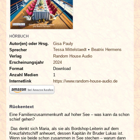
INTERVIEWS
SPECIALS
REDAKTION
HÖRBUCH
Autor(en) oder Hrsg.
Gisa Pauly
Tessa Mittelstaedt
Beatrix Hermens
Sprecher
LINKS
Verlag
Random House Audio
Erscheinungsjahr
2024
ARCHIV
Format
Download
Anzahl Medien
1
Internetlink
https://www.random-house-audio.de
Rückentext
Eine Familienzusammenkunft auf hoher See – was kann da schon
schief gehen?
Das denkt sich Maria, als sie als Bordshop-Leiterin auf dem
Kreuzfahrtschiff anheuert, dessen Kapitän ihr Bruder Lukas ist.
Wenn sie beide schon zusammen in See stechen – warum dann