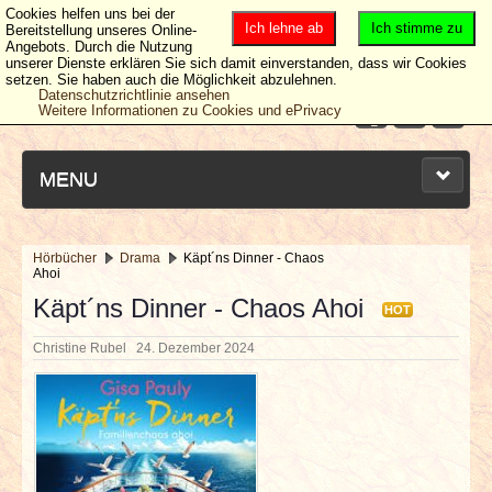
Cookies helfen uns bei der
Ich lehne ab
Ich stimme zu
Bereitstellung unseres Online-
Angebots. Durch die Nutzung
unserer Dienste erklären Sie sich damit einverstanden, dass wir Cookies
setzen. Sie haben auch die Möglichkeit abzulehnen.
Datenschutzrichtlinie ansehen
Weitere Informationen zu Cookies und ePrivacy
MENU
Hörbücher
Drama
Käpt´ns Dinner - Chaos
Ahoi
NEUESTE ARTIKEL
Käpt´ns Dinner - Chaos Ahoi
HOT
NEWS & DATES
Christine Rubel
24. Dezember 2024
BERICHTE
VERLOSUNGEN