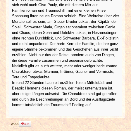
sich wohl auch Gisa Pauly, die mit diesem Mix aus
Familienroman und Traumschiff, mit einer kleinen Prise
Spannung ihren neues Roman schrieb. Eine Weltreise über vier
Monate soll es sein, am Steuer Bruder Lukas, der Käpitän der
Soleil, Schwester Maria, Organisationstalent zwischen Genie
und Chaos, deren Sohn und Detektiv Lukas, in Herzensdingen
ohne rechten Durchblick, und Schwester Barbara, Ex-Polizistin
und recht anpackend. Der harte Kern der Familie, die ihre ganz
eigene Stimme bekommen und das Geschehen aus ihrer Sicht
erzählen. Nicht nur das der Reise, sondern auch von Dingen,
die diese Familie zusammen und auseinanderbrachte.
Natürlich gibt es auch weitere, mehr oder weniger bedeutsame
Charaktere, etwas Glamour, Irrtümer, Gauner und Vermisste,
Tote und Totgeglaubte.
In rund 22 Stunden Laufzeit erzählen Tessa Mittelstädt und
Beatrix Hermens diesen Roman, der meist unterhaltsam ist,
aber einige Längen aufweist. Die Charaktere sind gut getroffen
und durch die Beschreibungen an Bord und der Ausflugsziele
kommt tatsächlich ein Traumschiff-Feeling auf.
Tweet