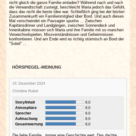
nicht gleich die ganze Familie einladen? Während nach und nach
die Verwandtschaft zusteigt, beschleicht Maria jedoch das Gefühl,
dass das nicht die beste Idee war. Schließlich ging bei der letzten
Zusammenkunft ein Familienmitglied über Bord. Und auch dieses
Mal verschwindet ein Passagier spurlos ... Zwischen
Kapitänsdinner und Landgängen, zwischen Sonnendeck und
Innenkabine müssen sich Maria und ihre Familie mit so manchen
Verwechselspielen, Missverständnissen und Geheimnissen
konfrontieren. Und am Ende wird es richtig stürmisch an Bord der
"Soleil" ...
HÖRSPIEGEL-MEINUNG
24. Dezember 2024
Christine Rubel
Story/Inhalt
8,0
Atmosphäre
8,0
Sprecher
8,0
Aufmachung
8,0
Gesamtwertung
8,0
Die liebe Familie...immer eine Geschichte wert. Das dachte