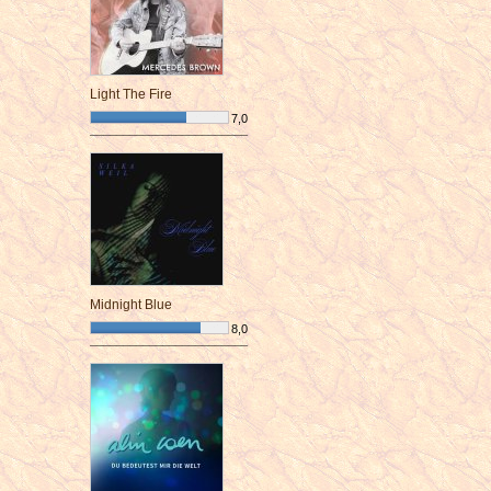
Light The Fire
7,0
¯¯¯¯¯¯¯¯¯¯¯¯¯¯¯¯¯¯¯¯¯¯¯¯
Midnight Blue
8,0
¯¯¯¯¯¯¯¯¯¯¯¯¯¯¯¯¯¯¯¯¯¯¯¯