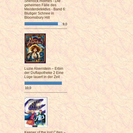
Sherlock Holmes - Die
geheimen Fälle des
Meisterdetektivs - Band 6:
Blutiger Schnee in
Bloomsbury Hill
9,0
¯¯¯¯¯¯¯¯¯¯¯¯¯¯¯¯¯¯¯¯¯¯¯¯
Luzie Alvenstein – Erbin
der Duftapotheke 2 Eine
Lüge lauert in der Zeit
10,0
¯¯¯¯¯¯¯¯¯¯¯¯¯¯¯¯¯¯¯¯¯¯¯¯
Keeper of the lost Cities –