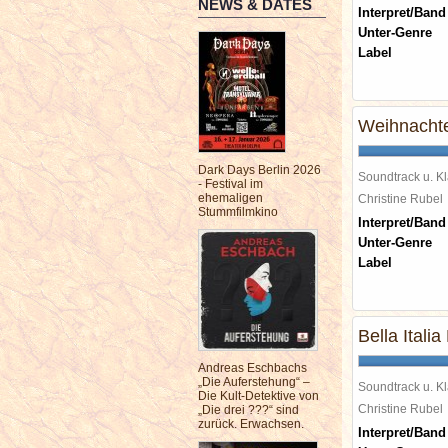
NEWS & DATES
Interpret/Band
Unter-Genre
Label
Weihnachte
Dark Days Berlin 2026
Soundtrack u. Kl
- Festival im
ehemaligen
Christine Rube
Stummfilmkino
Interpret/Band
Unter-Genre
Label
Bella Itali
Andreas Eschbachs
„Die Auferstehung“ –
Soundtrack u. Kl
Die Kult-Detektive von
Christine Rube
„Die drei ???“ sind
zurück. Erwachsen.
Interpret/Band