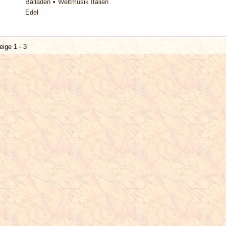
Balladen
Weltmusik Italien
Edel
eige 1 - 3