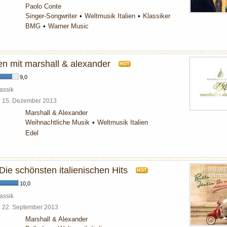
Paolo Conte
Singer-Songwriter
Weltmusik Italien
Klassiker
BMG
Warner Music
n mit marshall & alexander
HOT
9,0
assik
l
15. Dezember 2013
Marshall & Alexander
Weihnachtliche Musik
Weltmusik Italien
Edel
a Die schönsten italienischen Hits
HOT
10,0
assik
l
22. September 2013
Marshall & Alexander