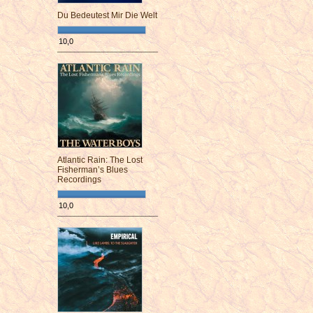
Du Bedeutest Mir Die Welt
10,0
¯¯¯¯¯¯¯¯¯¯¯¯¯¯¯¯¯¯¯¯¯¯¯¯
Atlantic Rain: The Lost
Fisherman’s Blues
Recordings
10,0
¯¯¯¯¯¯¯¯¯¯¯¯¯¯¯¯¯¯¯¯¯¯¯¯