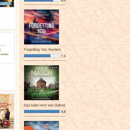
8,0
¯¯¯¯¯¯¯¯¯¯¯¯¯¯¯¯¯¯¯¯¯¯¯¯
Forgetting You: Hunters
7,3
¯¯¯¯¯¯¯¯¯¯¯¯¯¯¯¯¯¯¯¯¯¯¯¯
Das kalte Herz von Oxford
9,8
¯¯¯¯¯¯¯¯¯¯¯¯¯¯¯¯¯¯¯¯¯¯¯¯