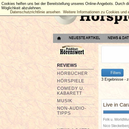
Cookies helfen uns bei der Bereitstellung unseres Online-Angebots. Durch d
Möglichkeit abzulehnen.
Datenschutzrichtlinie ansehen
Weitere Informationen zu Cookies und 
NEUESTE ARTIKEL
NEWS & DA
REVIEWS
Filters
HÖRBÜCHER
3 Ergebnisse - z
HÖRSPIELE
COMEDY U.
KABARETT
MUSIK
Live in Car
NON-AUDIO-
TIPPS
Folk u. WorldMu
Nico Steckelbe