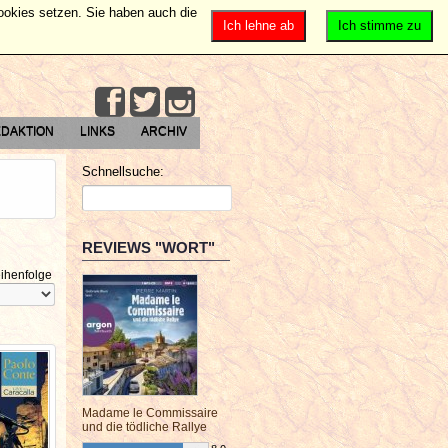
Cookies setzen. Sie haben auch die
Ich lehne ab
Ich stimme zu
DAKTION
LINKS
ARCHIV
Schnellsuche:
REVIEWS "WORT"
ihenfolge
Madame le Commissaire
und die tödliche Rallye