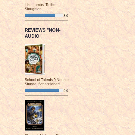
Like Lambs: To the
Slaughter
8,0
¯¯¯¯¯¯¯¯¯¯¯¯¯¯¯¯¯¯¯¯¯¯¯¯
REVIEWS "NON-
AUDIO"
School of Talents 9 Neunte
Stunde: Schatzfieber!
9,0
¯¯¯¯¯¯¯¯¯¯¯¯¯¯¯¯¯¯¯¯¯¯¯¯