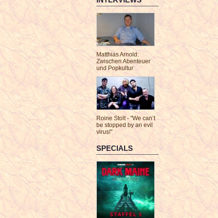
Matthias Arnold:
Zwischen Abenteuer
und Popkultur
Roine Stolt - "We can’t
be stopped by an evil
virus!"
SPECIALS