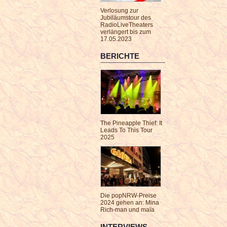
Verlosung zur
Jubiläumstour des
RadioLiveTheaters
verlängert bis zum
17.05.2023
BERICHTE
The Pineapple Thief: It
Leads To This Tour
2025
Die popNRW-Preise
2024 gehen an: Mina
Rich-man und maïa
INTERVIEWS