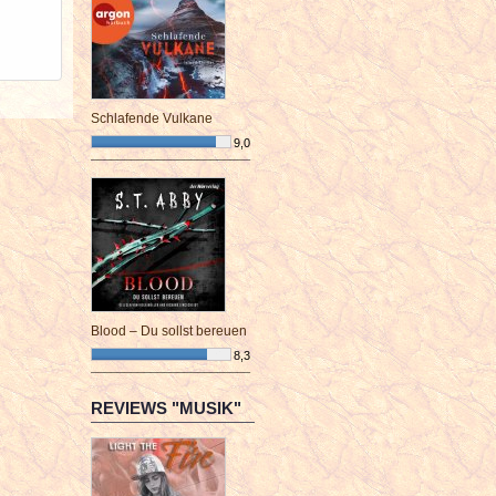
Schlafende Vulkane
9,0
¯¯¯¯¯¯¯¯¯¯¯¯¯¯¯¯¯¯¯¯¯¯¯¯
Blood – Du sollst bereuen
8,3
¯¯¯¯¯¯¯¯¯¯¯¯¯¯¯¯¯¯¯¯¯¯¯¯
REVIEWS "MUSIK"