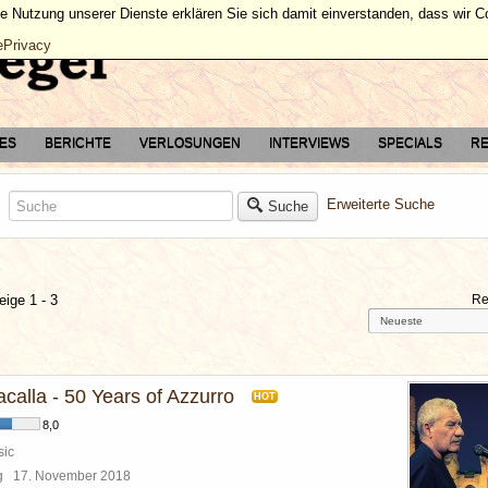
ie Nutzung unserer Dienste erklären Sie sich damit einverstanden, dass wir 
ePrivacy
TES
BERICHTE
VERLOSUNGEN
INTERVIEWS
SPECIALS
RE
Erweiterte Suche
Suche
eige 1 - 3
Re
acalla - 50 Years of Azzurro
HOT
8,0
sic
rg
17. November 2018