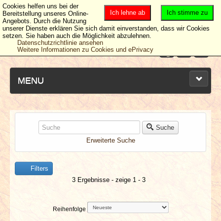
Cookies helfen uns bei der
Ich lehne ab
Ich stimme zu
Bereitstellung unseres Online-
Angebots. Durch die Nutzung
unserer Dienste erklären Sie sich damit einverstanden, dass wir Cookies
setzen. Sie haben auch die Möglichkeit abzulehnen.
Datenschutzrichtlinie ansehen
Weitere Informationen zu Cookies und ePrivacy
MENU
NEUESTE ARTIKEL
Suche
Erweiterte Suche
NEWS & DATES
Filters
BERICHTE
3 Ergebnisse - zeige 1 - 3
VERLOSUNGEN
Reihenfolge