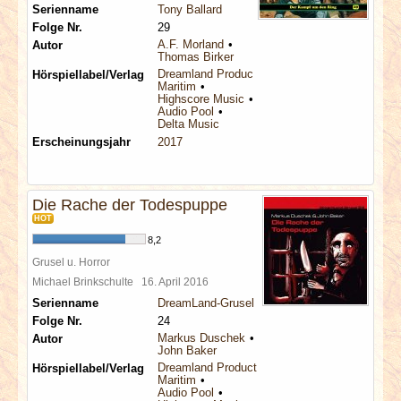
Serienname
Tony Ballard
Folge Nr.
29
A.F. Morland
Autor
Thomas Birker
Dreamland Productions
Hörspiellabel/Verlag
Maritim
Highscore Music
Audio Pool
Delta Music
Erscheinungsjahr
2017
Die Rache der Todespuppe
HOT
8,2
Grusel u. Horror
Michael Brinkschulte
16. April 2016
Serienname
DreamLand-Grusel
Folge Nr.
24
Markus Duschek
Autor
John Baker
Dreamland Productions
Hörspiellabel/Verlag
Maritim
Audio Pool