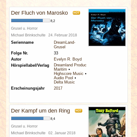
INTERVIEWS
Der Fluch von Marosko
HOT
SPECIALS
8,2
Grusel u. Horror
REDAKTION
Michael Brinkschulte
24. Februar 2018
Serienname
DreamLand-
Grusel
LINKS
Folge Nr.
33
Autor
Evelyn R. Boyd
Dreamland Productions
Hörspiellabel/Verlag
ARCHIV
Maritim
Highscore Music
Audio Pool
Delta Music
Erscheinungsjahr
2017
Der Kampf um den Ring
HOT
8,4
Grusel u. Horror
Michael Brinkschulte
02. Januar 2018