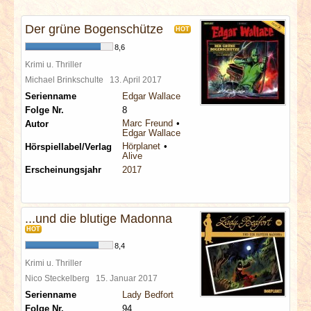
INTERVIEWS
Der grüne Bogenschütze
HOT
SPECIALS
8,6
Krimi u. Thriller
REDAKTION
Michael Brinkschulte
13. April 2017
Serienname
Edgar Wallace
Folge Nr.
8
LINKS
Marc Freund
Autor
Edgar Wallace
Hörplanet
Hörspiellabel/Verlag
ARCHIV
Alive
Erscheinungsjahr
2017
...und die blutige Madonna
HOT
8,4
Krimi u. Thriller
Nico Steckelberg
15. Januar 2017
Serienname
Lady Bedfort
Folge Nr.
94