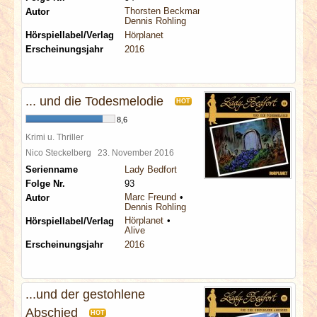
Thorsten Beckmann
Autor
Dennis Rohling
Hörspiellabel/Verlag
Hörplanet
Erscheinungsjahr
2016
... und die Todesmelodie
HOT
8,6
Krimi u. Thriller
Nico Steckelberg
23. November 2016
Serienname
Lady Bedfort
Folge Nr.
93
Marc Freund
Autor
Dennis Rohling
Hörplanet
Hörspiellabel/Verlag
Alive
Erscheinungsjahr
2016
...und der gestohlene
Abschied
HOT