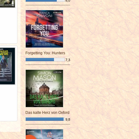
8,0
¯¯¯¯¯¯¯¯¯¯¯¯¯¯¯¯¯¯¯¯¯¯¯¯
Forgetting You: Hunters
7,3
¯¯¯¯¯¯¯¯¯¯¯¯¯¯¯¯¯¯¯¯¯¯¯¯
Das kalte Herz von Oxford
9,8
¯¯¯¯¯¯¯¯¯¯¯¯¯¯¯¯¯¯¯¯¯¯¯¯