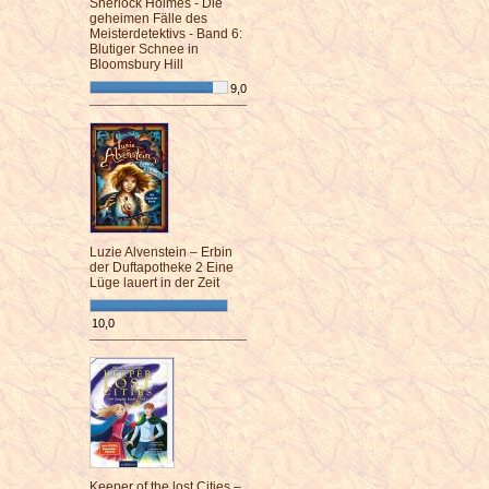
Sherlock Holmes - Die
geheimen Fälle des
Meisterdetektivs - Band 6:
Blutiger Schnee in
Bloomsbury Hill
9,0
¯¯¯¯¯¯¯¯¯¯¯¯¯¯¯¯¯¯¯¯¯¯¯¯
Luzie Alvenstein – Erbin
der Duftapotheke 2 Eine
Lüge lauert in der Zeit
10,0
¯¯¯¯¯¯¯¯¯¯¯¯¯¯¯¯¯¯¯¯¯¯¯¯
Keeper of the lost Cities –