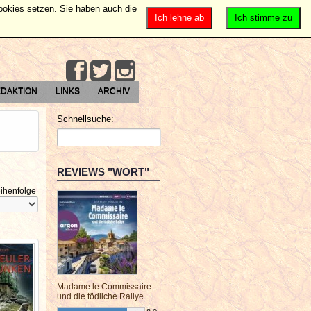
Cookies setzen. Sie haben auch die
Ich lehne ab
Ich stimme zu
DAKTION
LINKS
ARCHIV
Schnellsuche:
REVIEWS "WORT"
ihenfolge
Madame le Commissaire
und die tödliche Rallye