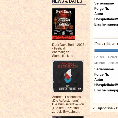
NEWS & DATES
Serienname
Folge Nr.
Autor
Hörspiellabel/
Erscheinungsj
Das gläser
Dark Days Berlin 2026
- Festival im
ehemaligen
Stummfilmkino
Grusel u. Horror
Michael Brinks
Serienname
Folge Nr.
Autor
Hörspiellabel/
Erscheinungsj
Andreas Eschbachs
„Die Auferstehung“ –
Die Kult-Detektive von
„Die drei ???“ sind
2 Ergebnisse - z
zurück. Erwachsen.