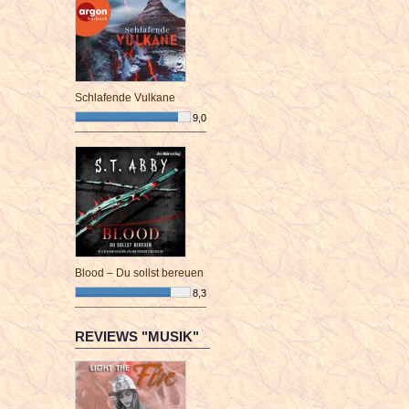
Schlafende Vulkane
9,0
¯¯¯¯¯¯¯¯¯¯¯¯¯¯¯¯¯¯¯¯¯¯¯¯
Blood – Du sollst bereuen
8,3
¯¯¯¯¯¯¯¯¯¯¯¯¯¯¯¯¯¯¯¯¯¯¯¯
REVIEWS "MUSIK"