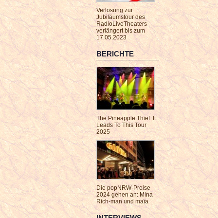
Verlosung zur
Jubiläumstour des
RadioLiveTheaters
verlängert bis zum
17.05.2023
BERICHTE
The Pineapple Thief: It
Leads To This Tour
2025
Die popNRW-Preise
2024 gehen an: Mina
Rich-man und maïa
INTERVIEWS