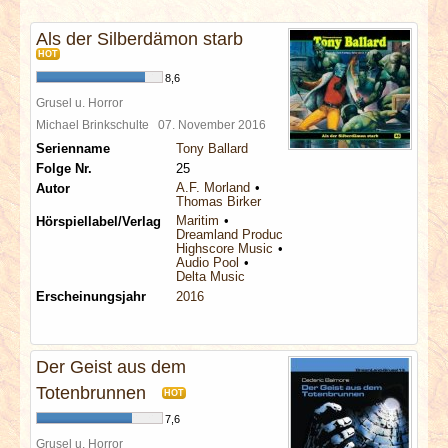
INTERVIEWS
Als der Silberdämon starb
HOT
SPECIALS
8,6
Grusel u. Horror
REDAKTION
Michael Brinkschulte
07. November 2016
Serienname
Tony Ballard
LINKS
Folge Nr.
25
A.F. Morland
Autor
Thomas Birker
ARCHIV
Maritim
Hörspiellabel/Verlag
Dreamland Productions
Highscore Music
Audio Pool
Delta Music
Erscheinungsjahr
2016
Der Geist aus dem
Totenbrunnen
HOT
7,6
Grusel u. Horror