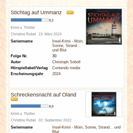
INTERVIEWS
Stichtag auf Ummanz
HOT
SPECIALS
8,2
Krimi u. Thriller
REDAKTION
Christine Rubel
23. März 2024
Serienname
Insel-Krimi - Moin,
Sonne, Strand...
LINKS
und Blut
Folge Nr.
30
Autor
Christoph Soboll
ARCHIV
Hörspiellabel/Verlag
Contendo media
Erscheinungsjahr
2024
Schreckensnacht auf Oland
HOT
8,0
Krimi u. Thriller
Christine Rubel
02. September 2022
Serienname
Insel-Krimi - Moin, Sonne, Strand... und
Blut