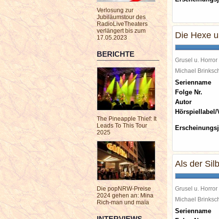
Verlosung zur
Jubiläumstour des
RadioLiveTheaters
verlängert bis zum
Die Hexe u
17.05.2023
BERICHTE
Grusel u. Horror
Michael Brinks
Serienname
Folge Nr.
Autor
Hörspiellabel/
The Pineapple Thief: It
Leads To This Tour
Erscheinungsj
2025
Als der Si
Die popNRW-Preise
Grusel u. Horror
2024 gehen an: Mina
Michael Brinks
Rich-man und maïa
Serienname
INTERVIEWS