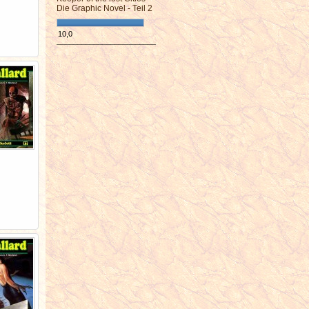
Die Graphic Novel - Teil 2
10,0
¯¯¯¯¯¯¯¯¯¯¯¯¯¯¯¯¯¯¯¯¯¯¯¯