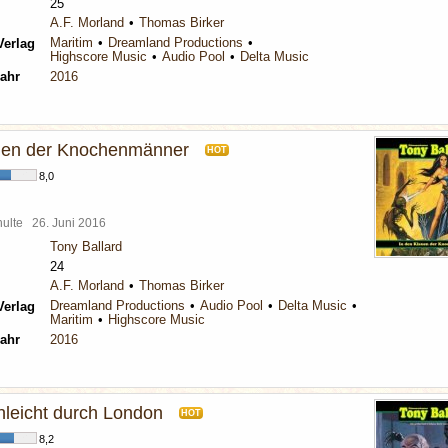
25
A.F. Morland
Thomas Birker
Maritim
Dreamland Productions
Verlag
Highscore Music
Audio Pool
Delta Music
ahr
2016
uen der Knochenmänner
HOT
8,0
chulte
26. Juni 2016
Tony Ballard
24
A.F. Morland
Thomas Birker
Dreamland Productions
Audio Pool
Delta Music
Verlag
Maritim
Highscore Music
ahr
2016
hleicht durch London
HOT
8,2