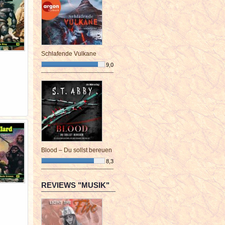
Schlafende Vulkane
9,0
¯¯¯¯¯¯¯¯¯¯¯¯¯¯¯¯¯¯¯¯¯¯¯¯
Blood – Du sollst bereuen
8,3
¯¯¯¯¯¯¯¯¯¯¯¯¯¯¯¯¯¯¯¯¯¯¯¯
REVIEWS "MUSIK"