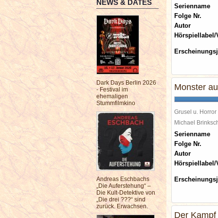
NEWS & DATES
Serienname
Folge Nr.
Autor
Hörspiellabel/
Erscheinungsj
Dark Days Berlin 2026
Monster au
- Festival im
ehemaligen
Stummfilmkino
Grusel u. Horror
Michael Brinks
Serienname
Folge Nr.
Autor
Hörspiellabel/
Andreas Eschbachs
Erscheinungsj
„Die Auferstehung“ –
Die Kult-Detektive von
„Die drei ???“ sind
zurück. Erwachsen.
Der Kampf