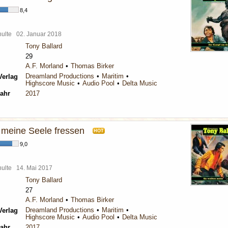
8,4
chulte
02. Januar 2018
Tony Ballard
29
A.F. Morland
Thomas Birker
Dreamland Productions
Maritim
Verlag
Highscore Music
Audio Pool
Delta Music
ahr
2017
n meine Seele fressen
HOT
9,0
chulte
14. Mai 2017
Tony Ballard
27
A.F. Morland
Thomas Birker
Dreamland Productions
Maritim
Verlag
Highscore Music
Audio Pool
Delta Music
ahr
2017