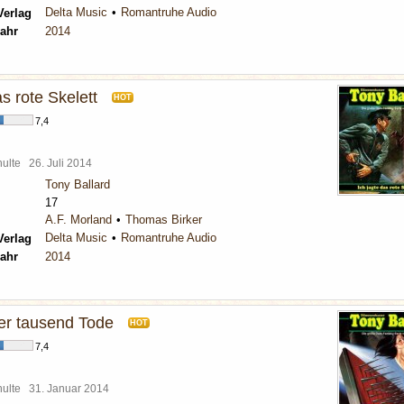
Delta Music
Romantruhe Audio
Verlag
ahr
2014
as rote Skelett
HOT
7,4
chulte
26. Juli 2014
Tony Ballard
17
A.F. Morland
Thomas Birker
Delta Music
Romantruhe Audio
Verlag
ahr
2014
er tausend Tode
HOT
7,4
chulte
31. Januar 2014