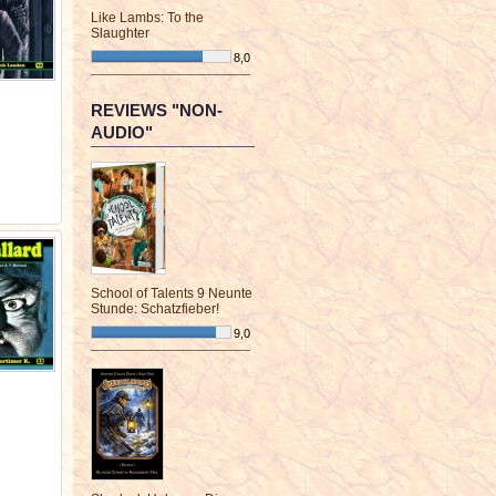
Like Lambs: To the
Slaughter
8,0
¯¯¯¯¯¯¯¯¯¯¯¯¯¯¯¯¯¯¯¯¯¯¯¯
REVIEWS "NON-
AUDIO"
School of Talents 9 Neunte
Stunde: Schatzfieber!
9,0
¯¯¯¯¯¯¯¯¯¯¯¯¯¯¯¯¯¯¯¯¯¯¯¯