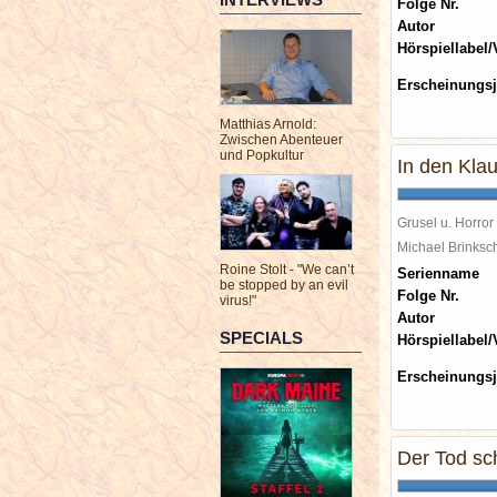
Folge Nr.
Autor
Hörspiellabel/
Erscheinungsj
Matthias Arnold:
Zwischen Abenteuer
und Popkultur
In den Kla
Grusel u. Horror
Michael Brinks
Roine Stolt - "We can’t
Serienname
be stopped by an evil
Folge Nr.
virus!"
Autor
SPECIALS
Hörspiellabel/
Erscheinungsj
Der Tod sc