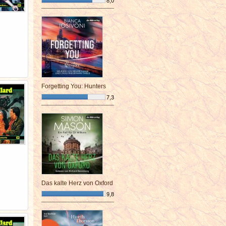
8,0
¯¯¯¯¯¯¯¯¯¯¯¯¯¯¯¯¯¯¯¯¯¯¯¯
Forgetting You: Hunters
7,3
¯¯¯¯¯¯¯¯¯¯¯¯¯¯¯¯¯¯¯¯¯¯¯¯
Das kalte Herz von Oxford
9,8
¯¯¯¯¯¯¯¯¯¯¯¯¯¯¯¯¯¯¯¯¯¯¯¯