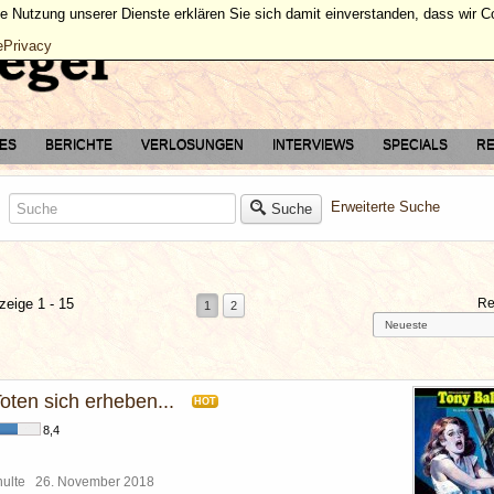
ie Nutzung unserer Dienste erklären Sie sich damit einverstanden, dass wir 
ePrivacy
TES
BERICHTE
VERLOSUNGEN
INTERVIEWS
SPECIALS
RE
Erweiterte Suche
Suche
zeige 1 - 15
Re
1
2
oten sich erheben...
HOT
8,4
chulte
26. November 2018