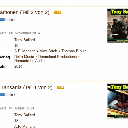
Dämonen (Teil 2 von 2)
HOT
8,4
chulte
08. November 2014
Tony Ballard
19
A.F. Morland
Alex Streb
Thomas Birker
Delta Music
Dreamland Productions
Verlag
Romantruhe Audio
ahr
2014
 Tansania (Teil 1 von 2)
HOT
8,4
chulte
05. August 2014
Tony Ballard
18
A.F. Morland