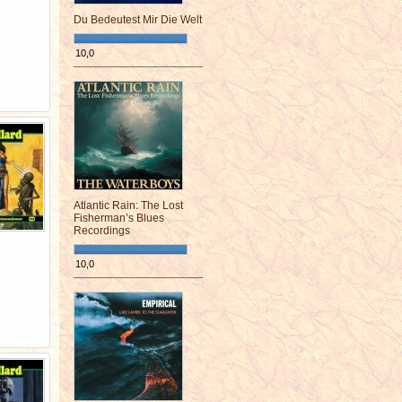
Du Bedeutest Mir Die Welt
10,0
¯¯¯¯¯¯¯¯¯¯¯¯¯¯¯¯¯¯¯¯¯¯¯¯
Atlantic Rain: The Lost
Fisherman’s Blues
Recordings
10,0
¯¯¯¯¯¯¯¯¯¯¯¯¯¯¯¯¯¯¯¯¯¯¯¯