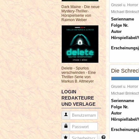
Grusel u. Horror
Dark Maine - Die neue
Mystery-Thriller-
Michael Brinks
Hörspielserie von
Serienname
Raimon Weber
Folge Nr.
Autor
Hörspiellabel/
Erscheinungsj
Delete - Spurlos
Die Schrec
verschwinden - Eine
Thriller-Serie von
Markus B. Altmeyer
Grusel u. Horror
LOGIN
Michael Brinks
REDAKTEURE
Serienname
UND VERLAGE
Folge Nr.
Autor
Benutzername
Hörspiellabel/
Passwort
Erscheinungsj
Sicherheitscode