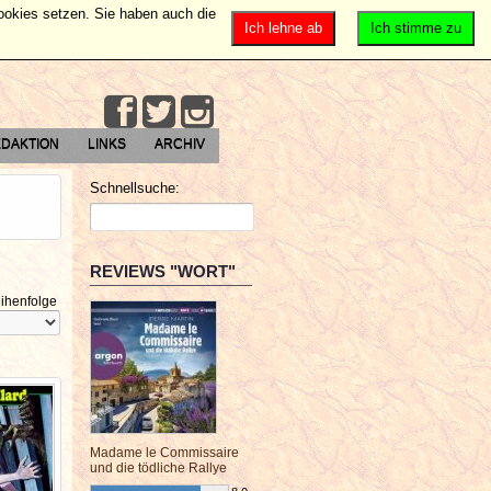
Cookies setzen. Sie haben auch die
Ich lehne ab
Ich stimme zu
DAKTION
LINKS
ARCHIV
Schnellsuche:
REVIEWS "WORT"
ihenfolge
Madame le Commissaire
und die tödliche Rallye