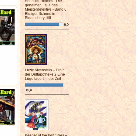
Sherlock Holmes - Die
geheimen Fälle des
Meisterdetektivs - Band 6:
Blutiger Schnee in
Bloomsbury Hill
9,0
¯¯¯¯¯¯¯¯¯¯¯¯¯¯¯¯¯¯¯¯¯¯¯¯
Luzie Alvenstein – Erbin
der Duftapotheke 2 Eine
Lüge lauert in der Zeit
10,0
¯¯¯¯¯¯¯¯¯¯¯¯¯¯¯¯¯¯¯¯¯¯¯¯
Keeper of the lost Cities –