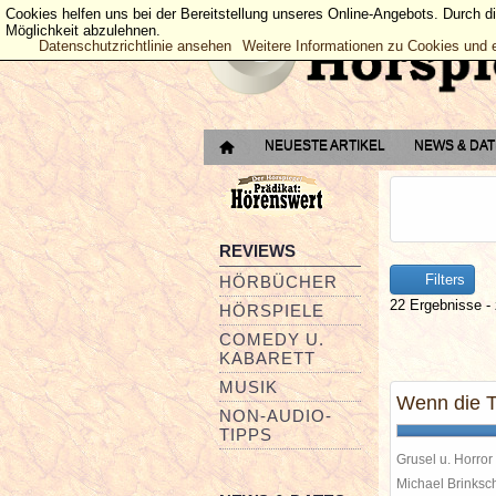
Cookies helfen uns bei der Bereitstellung unseres Online-Angebots. Durch d
Möglichkeit abzulehnen.
Datenschutzrichtlinie ansehen
Weitere Informationen zu Cookies und 
NEUESTE ARTIKEL
NEWS & DA
REVIEWS
Filters
HÖRBÜCHER
22 Ergebnisse - 
HÖRSPIELE
COMEDY U.
KABARETT
MUSIK
Wenn die T
NON-AUDIO-
TIPPS
Grusel u. Horror
Michael Brinks