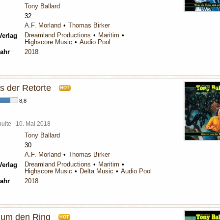
Tony Ballard
32
A.F. Morland
Thomas Birker
Dreamland Productions
Maritim
Verlag
Highscore Music
Audio Pool
ahr
2018
s der Retorte
HOT
8,8
chulte
10. Mai 2018
Tony Ballard
30
A.F. Morland
Thomas Birker
Dreamland Productions
Maritim
Verlag
Highscore Music
Delta Music
Audio Pool
ahr
2018
 um den Ring
HOT