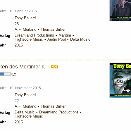
chulte
13. Februar 2016
Tony Ballard
23
A.F. Morland
Thomas Birker
Dreamland Productions
Maritim
Verlag
Highscore Music
Audio Pool
Delta Music
ahr
2015
ken des Mortimer K.
HOT
8,2
chulte
19. November 2015
Tony Ballard
22
A.F. Morland
Thomas Birker
Delta Music
Dreamland Productions
Verlag
Highscore Music
ahr
2015