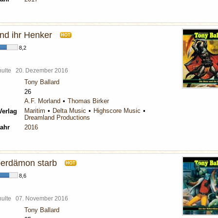
nd ihr Henker
HOT
8,2
chulte
20. Dezember 2016
Tony Ballard
26
A.F. Morland
Thomas Birker
Maritim
Delta Music
Highscore Music
Verlag
Dreamland Productions
ahr
2016
lberdämon starb
HOT
8,6
chulte
07. November 2016
Tony Ballard