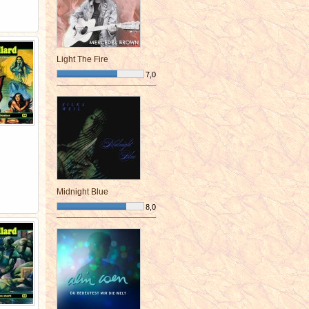
Light The Fire
7,0
¯¯¯¯¯¯¯¯¯¯¯¯¯¯¯¯¯¯¯¯¯¯¯¯
Midnight Blue
8,0
¯¯¯¯¯¯¯¯¯¯¯¯¯¯¯¯¯¯¯¯¯¯¯¯