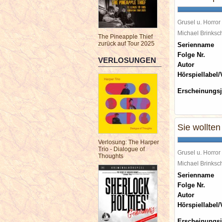
Grusel u. Horror
Michael Brinks
The Pineapple Thief
zurück auf Tour 2025
Serienname
Folge Nr.
VERLOSUNGEN
Autor
Hörspiellabel/
Erscheinungsj
Sie wollte
Verlosung: The Harper
Trio - Dialogue of
Grusel u. Horror
Thoughts
Michael Brinks
Serienname
Folge Nr.
Autor
Hörspiellabel/
Erscheinungsj