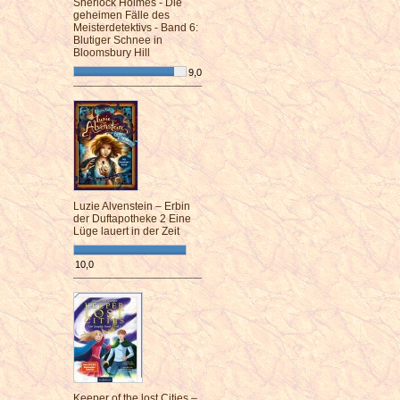
Sherlock Holmes - Die
geheimen Fälle des
Meisterdetektivs - Band 6:
Blutiger Schnee in
Bloomsbury Hill
9,0
¯¯¯¯¯¯¯¯¯¯¯¯¯¯¯¯¯¯¯¯¯¯¯¯
Luzie Alvenstein – Erbin
der Duftapotheke 2 Eine
Lüge lauert in der Zeit
10,0
¯¯¯¯¯¯¯¯¯¯¯¯¯¯¯¯¯¯¯¯¯¯¯¯
Keeper of the lost Cities –