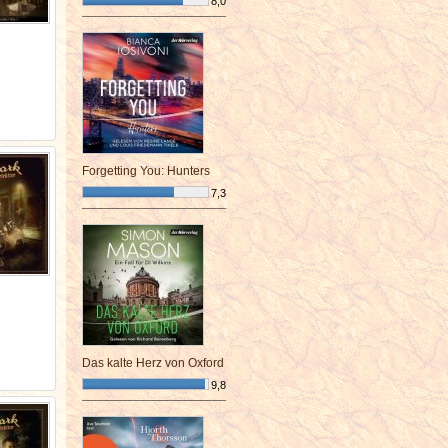
8,0
¯¯¯¯¯¯¯¯¯¯¯¯¯¯¯¯¯¯¯¯¯¯¯¯
Forgetting You: Hunters
7,3
¯¯¯¯¯¯¯¯¯¯¯¯¯¯¯¯¯¯¯¯¯¯¯¯
Das kalte Herz von Oxford
9,8
¯¯¯¯¯¯¯¯¯¯¯¯¯¯¯¯¯¯¯¯¯¯¯¯