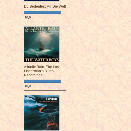
Du Bedeutest Mir Die Welt
10,0
¯¯¯¯¯¯¯¯¯¯¯¯¯¯¯¯¯¯¯¯¯¯¯¯
Atlantic Rain: The Lost
Fisherman’s Blues
Recordings
10,0
¯¯¯¯¯¯¯¯¯¯¯¯¯¯¯¯¯¯¯¯¯¯¯¯