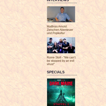
Matthias Arnold:
Zwischen Abenteuer
und Popkultur
Roine Stolt - "We can’t
be stopped by an evil
virus!"
SPECIALS