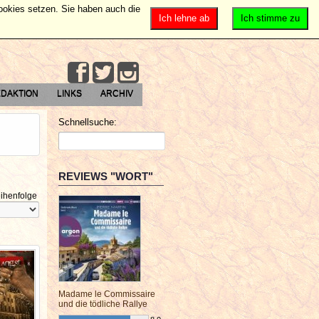
Cookies setzen. Sie haben auch die
Ich lehne ab
Ich stimme zu
DAKTION
LINKS
ARCHIV
Schnellsuche:
REVIEWS "WORT"
ihenfolge
Madame le Commissaire
und die tödliche Rallye