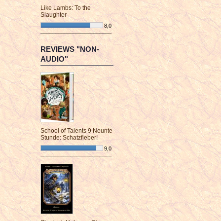
Like Lambs: To the
Slaughter
8,0
¯¯¯¯¯¯¯¯¯¯¯¯¯¯¯¯¯¯¯¯¯¯¯¯
REVIEWS "NON-
AUDIO"
School of Talents 9 Neunte
Stunde: Schatzfieber!
9,0
¯¯¯¯¯¯¯¯¯¯¯¯¯¯¯¯¯¯¯¯¯¯¯¯