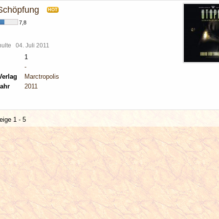
Schöpfung
HOT
7,8
chulte
04. Juli 2011
1
-
Verlag
Marctropolis
ahr
2011
eige 1 - 5