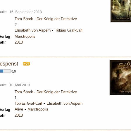
chulte
16. September 2013
Tom Shark - Der König der Detektive
2
Elisabeth von Aspern
Tobias Graf-Carl
Verlag
Marctropolis
ahr
2013
espenst
HOT
8,0
chulte
10. Mai 2013
Tom Shark - Der König der Detektive
1
Tobias Graf-Carl
Elisabeth von Aspern
Alive
Marctropolis
Verlag
ahr
2013