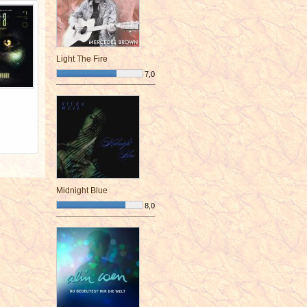
Light The Fire
7,0
¯¯¯¯¯¯¯¯¯¯¯¯¯¯¯¯¯¯¯¯¯¯¯¯
Midnight Blue
8,0
¯¯¯¯¯¯¯¯¯¯¯¯¯¯¯¯¯¯¯¯¯¯¯¯