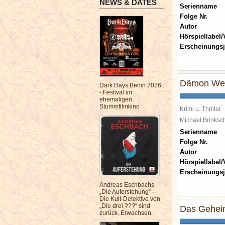
NEWS & DATES
Serienname
Folge Nr.
Autor
Hörspiellabel/
Erscheinungsj
Dämon We
Dark Days Berlin 2026
- Festival im
ehemaligen
Stummfilmkino
Krimi u. Thriller
Michael Brinks
Serienname
Folge Nr.
Autor
Hörspiellabel/
Erscheinungsj
Andreas Eschbachs
„Die Auferstehung“ –
Die Kult-Detektive von
„Die drei ???“ sind
Das Gehei
zurück. Erwachsen.