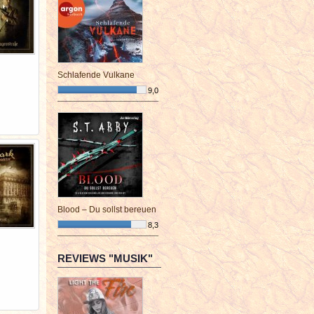
Schlafende Vulkane
9,0
¯¯¯¯¯¯¯¯¯¯¯¯¯¯¯¯¯¯¯¯¯¯¯¯
Blood – Du sollst bereuen
8,3
¯¯¯¯¯¯¯¯¯¯¯¯¯¯¯¯¯¯¯¯¯¯¯¯
REVIEWS "MUSIK"