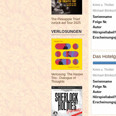
Krimi u. Thriller
Michael Brinks
Serienname
The Pineapple Thief
Folge Nr.
zurück auf Tour 2025
Autor
VERLOSUNGEN
Hörspiellabel/
Erscheinungsj
Das Hotelg
Krimi u. Thriller
Verlosung: The Harper
Michael Brinks
Trio - Dialogue of
Serienname
Thoughts
Folge Nr.
Autor
Hörspiellabel/
Erscheinungsj