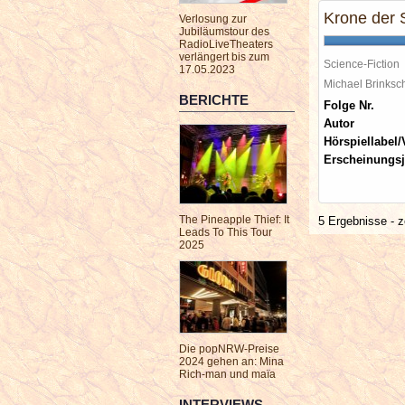
Krone der 
Verlosung zur
Jubiläumstour des
RadioLiveTheaters
verlängert bis zum
Science-Fiction
17.05.2023
Michael Brinks
BERICHTE
Folge Nr.
Autor
Hörspiellabel/
Erscheinungsj
The Pineapple Thief: It
5 Ergebnisse - z
Leads To This Tour
2025
Die popNRW-Preise
2024 gehen an: Mina
Rich-man und maïa
INTERVIEWS