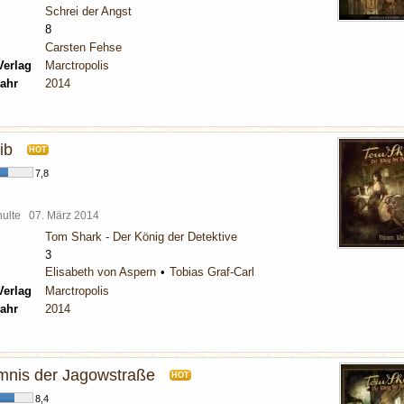
Schrei der Angst
8
Carsten Fehse
Verlag
Marctropolis
ahr
2014
ib
HOT
7,8
chulte
07. März 2014
Tom Shark - Der König der Detektive
3
Elisabeth von Aspern
Tobias Graf-Carl
Verlag
Marctropolis
ahr
2014
mnis der Jagowstraße
HOT
8,4