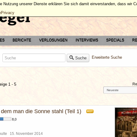
ie Nutzung unserer Dienste erklären Sie sich damit einverstanden, dass wir 
ePrivacy
TES
BERICHTE
VERLOSUNGEN
INTERVIEWS
SPECIALS
RE
Erweiterte Suche
Suche
eige 1 - 5
Re
 dem man die Sonne stahl (Teil 1)
HOT
8,0
chulte
15. November 2014