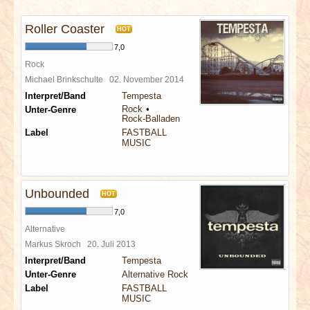
INTERVIEWS
Roller Coaster
HOT
SPECIALS
7,0
Rock
REDAKTION
Michael Brinkschulte
02. November 2014
Interpret/Band
Tempesta
Rock
Unter-Genre
LINKS
Rock-Balladen
Label
FASTBALL
MUSIC
ARCHIV
Unbounded
HOT
7,0
Alternative
Markus Skroch
20. Juli 2013
Interpret/Band
Tempesta
Unter-Genre
Alternative Rock
Label
FASTBALL
MUSIC