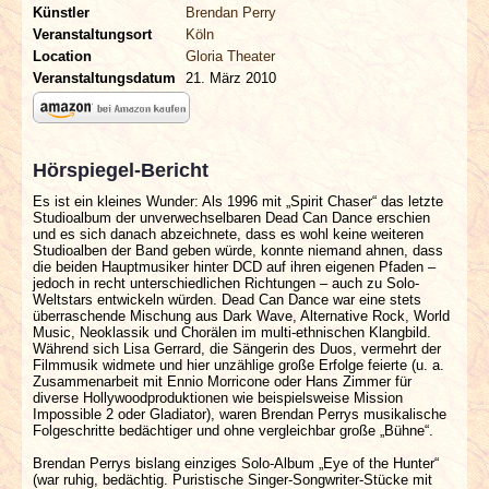
Künstler
Brendan Perry
Veranstaltungsort
Köln
Location
Gloria Theater
Veranstaltungsdatum
21. März 2010
Hörspiegel-Bericht
Es ist ein kleines Wunder: Als 1996 mit „Spirit Chaser“ das letzte
Studioalbum der unverwechselbaren Dead Can Dance erschien
und es sich danach abzeichnete, dass es wohl keine weiteren
Studioalben der Band geben würde, konnte niemand ahnen, dass
die beiden Hauptmusiker hinter DCD auf ihren eigenen Pfaden –
jedoch in recht unterschiedlichen Richtungen – auch zu Solo-
Weltstars entwickeln würden. Dead Can Dance war eine stets
überraschende Mischung aus Dark Wave, Alternative Rock, World
Music, Neoklassik und Chorälen im multi-ethnischen Klangbild.
Während sich Lisa Gerrard, die Sängerin des Duos, vermehrt der
Filmmusik widmete und hier unzählige große Erfolge feierte (u. a.
Zusammenarbeit mit Ennio Morricone oder Hans Zimmer für
diverse Hollywoodproduktionen wie beispielsweise Mission
Impossible 2 oder Gladiator), waren Brendan Perrys musikalische
Folgeschritte bedächtiger und ohne vergleichbar große „Bühne“.
Brendan Perrys bislang einziges Solo-Album „Eye of the Hunter“
(war ruhig, bedächtig. Puristische Singer-Songwriter-Stücke mit