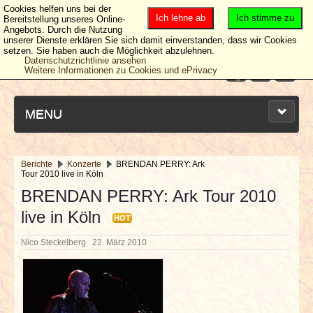
Cookies helfen uns bei der
Ich lehne ab
Ich stimme zu
Bereitstellung unseres Online-
Angebots. Durch die Nutzung
unserer Dienste erklären Sie sich damit einverstanden, dass wir Cookies
setzen. Sie haben auch die Möglichkeit abzulehnen.
Datenschutzrichtlinie ansehen
Weitere Informationen zu Cookies und ePrivacy
MENU
Berichte
Konzerte
BRENDAN PERRY: Ark
Tour 2010 live in Köln
NEUESTE ARTIKEL
BRENDAN PERRY: Ark Tour 2010
live in Köln
NEWS & DATES
HOT
Nico Steckelberg
22. März 2010
BERICHTE
VERLOSUNGEN