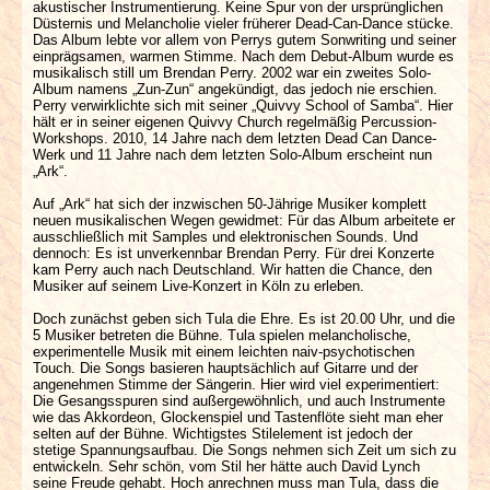
akustischer Instrumentierung. Keine Spur von der ursprünglichen
Düsternis und Melancholie vieler früherer Dead-Can-Dance stücke.
Das Album lebte vor allem von Perrys gutem Sonwriting und seiner
einprägsamen, warmen Stimme. Nach dem Debut-Album wurde es
musikalisch still um Brendan Perry. 2002 war ein zweites Solo-
Album namens „Zun-Zun“ angekündigt, das jedoch nie erschien.
Perry verwirklichte sich mit seiner „Quivvy School of Samba“. Hier
hält er in seiner eigenen Quivvy Church regelmäßig Percussion-
Workshops. 2010, 14 Jahre nach dem letzten Dead Can Dance-
Werk und 11 Jahre nach dem letzten Solo-Album erscheint nun
„Ark“.
Auf „Ark“ hat sich der inzwischen 50-Jährige Musiker komplett
neuen musikalischen Wegen gewidmet: Für das Album arbeitete er
ausschließlich mit Samples und elektronischen Sounds. Und
dennoch: Es ist unverkennbar Brendan Perry. Für drei Konzerte
kam Perry auch nach Deutschland. Wir hatten die Chance, den
Musiker auf seinem Live-Konzert in Köln zu erleben.
Doch zunächst geben sich Tula die Ehre. Es ist 20.00 Uhr, und die
5 Musiker betreten die Bühne. Tula spielen melancholische,
experimentelle Musik mit einem leichten naiv-psychotischen
Touch. Die Songs basieren hauptsächlich auf Gitarre und der
angenehmen Stimme der Sängerin. Hier wird viel experimentiert:
Die Gesangsspuren sind außergewöhnlich, und auch Instrumente
wie das Akkordeon, Glockenspiel und Tastenflöte sieht man eher
selten auf der Bühne. Wichtigstes Stilelement ist jedoch der
stetige Spannungsaufbau. Die Songs nehmen sich Zeit um sich zu
entwickeln. Sehr schön, vom Stil her hätte auch David Lynch
seine Freude gehabt. Hoch anrechnen muss man Tula, dass die