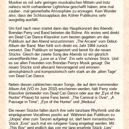
Musiker es mit sehr geringen musikalischen Mitteln und trotz
nahezu nicht vorhandener Lightshow geschafft haben, eine mal
zauber-, mal geisterhafte Atmosphäre zu erzeugen. Kein Wunder
also, dass der Schlussapplaus des Kölner Publikums sehr
ausgiebig ausfällt.
Um fünf nach neun startet dann das Hauptkonzert des Abends:
Brendan Perry und Band betreten die Bühne. Als erstes wird direkt
ein Dead Can Dance-Klassiker zum besten gegeben um das
Publikum auf den Abend einzustimmen: „The Arcane“ vom Debut-
Album der Band. Man fühlt sich direkt ins Jahr 1984 zurück
versetzt. Das Publikum ist begeistert und bereit für die neuen
Stücke. Gleich der zweite Song des Abends ist ein gänzlich
unveröffentlichter: „Love on a Vine“. Ein sehr schönes Stück. Und
es sei allen Freunden von Brendan Perrys Musik gesagt: Die
neuen Stücke sind allesamt hervorragend und erinnern
atmosphärisch und kompositorisch sehr stark an die „alten Tage“
von Dead Can Dance.
Neben diesen zahlreichen neuen Songs, die auf dem kommenden
Album Ark (VÖ im Juni 2010) erscheinen werden, hält Perry viele
Klassiker (entweder von Dead Can Dance oder aus der „Eye of the
Hunter“-Phase) für seine Fans bereit: „The Carnival is Over“, „A
Passage in Time“, „Eye of the Hunter“ und „Medusa“.
Die neuen Stücke fallen durch ihre sehr tanzbare Rhythmik und die
einprägsamen Vocallines positiv auf. Während das Publikum zu
„Utopia“ eher zum Tanzen aufgelegt ist, darf beim romantischen
Stück „Eros“ auch mal ein ruhigerer Gang eingelegt werden. Mit
„This Boy“ wird endlich das von mir lang ersehnte Stück „Lies“