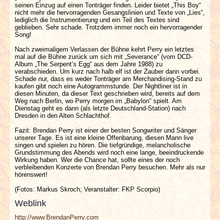
seinen Einzug auf einen Tonträger finden. Leider bietet „This Boy“
nicht mehr die hervorragenden Gesangslinien und Texte von „Lies“,
lediglich die Instrumentierung und ein Teil des Textes sind
geblieben. Sehr schade. Trotzdem immer noch ein hervorragender
Song!
Nach zweimaligem Verlassen der Bühne kehrt Perry ein letztes
mal auf die Bühne zurück um sich mit „Severance“ (vom DCD-
Album „The Serpent’s Egg“ aus dem Jahre 1988) zu
verabschieden. Um kurz nach halb elf ist der Zauber dann vorbei.
Schade nur, dass es weder Tonträger am Merchandising-Stand zu
kaufen gibt noch eine Autogrammstunde. Der Nightliner ist in
diesen Minuten, da dieser Text geschrieben wird, bereits auf dem
Weg nach Berlin, wo Perry morgen im „Babylon“ spielt. Am
Dienstag geht es dann (als letzte Deutschland-Station) nach
Dresden in den Alten Schlachthof.
Fazit: Brendan Perry ist einer der besten Songwriter und Sänger
unserer Tage. Es ist eine kleine Offenbarung, diesen Mann live
singen und spielen zu hören. Die tiefgründige, melancholische
Grundstimmung des Abends wird noch eine lange, beeindruckende
Wirkung haben. Wer die Chance hat, sollte eines der noch
verbleibenden Konzerte von Brendan Perry besuchen. Mehr als nur
hörenswert!
(Fotos: Markus Skroch; Veranstalter: FKP Scorpio)
Weblink
http://www.BrendanPerry.com