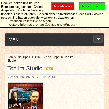
Cookies helfen uns bei der
Ich lehne ab
Ich stimme zu
Bereitstellung unseres Online-
Angebots. Durch die Nutzung
unserer Dienste erklären Sie sich damit einverstanden, dass wir Cookies
setzen. Sie haben auch die Möglichkeit abzulehnen.
Datenschutzrichtlinie ansehen
Weitere Informationen zu Cookies und ePrivacy
MENU
Non-Audio-Tipps
Film-/Serien-Tipps
Tod im
Studio
NEUESTE ARTIKEL
Tod im Studio
HOT
NEWS & DATES
Michael Brinkschulte
23. Juni 2013
BERICHTE
VERLOSUNGEN