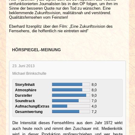
umfunktionierten Journalisten bis in den OP folgen, um ihm im
Sinne der besseren Quote nur den Tod zu wünschen. Eine
beklemmende Zukunftsvision, realitätsnah und verstörend.
Qualitätsfernsehen vom Feinsten!
Eberhard Itzenplitz über den Film: „Eine Zukunftsvision des
Fernsehens, die hoffentlich nie eintreten wird“
HÖRSPIEGEL-MEINUNG
23. Juni 2013
Michael Brinkschulte
Story/Inhalt
8,0
Atmosphäre
8,0
Darsteller
9,0
Soundtrack
7,0
Aufmachung/Extras
4,0
Gesamtwertung
7,2
Die Intensität dieses Fernsehfilms aus dem Jahr 1972 wirkt
auch heute noch und nimmt den Zuschauer mit. Medienkritik
wird in dieser Produktion großgeschrieben und wer heute