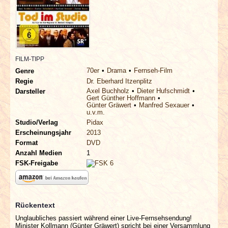
INTERVIEWS
SPECIALS
REDAKTION
FILM-TIPP
70er
Drama
Fernseh-Film
Genre
Regie
Dr. Eberhard Itzenplitz
LINKS
Axel Buchholz
Dieter Hufschmidt
Darsteller
Gert Günther Hoffmann
Günter Gräwert
Manfred Sexauer
ARCHIV
u.v.m.
Studio/Verlag
Pidax
Erscheinungsjahr
2013
Format
DVD
Anzahl Medien
1
FSK-Freigabe
Rückentext
Unglaubliches passiert während einer Live-Fernsehsendung!
Minister Kollmann (Günter Gräwert) spricht bei einer Versammlung