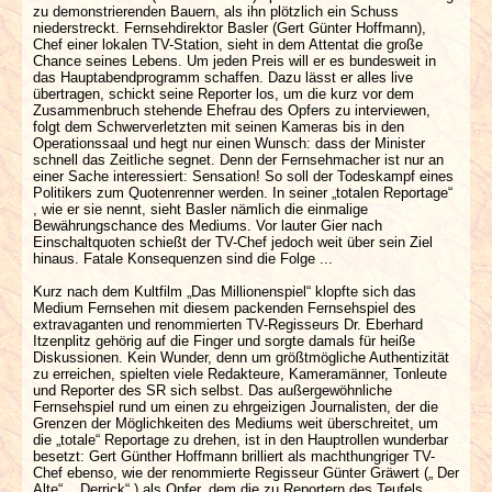
zu demonstrierenden Bauern, als ihn plötzlich ein Schuss
niederstreckt. Fernsehdirektor Basler (Gert Günter Hoffmann),
Chef einer lokalen TV-Station, sieht in dem Attentat die große
Chance seines Lebens. Um jeden Preis will er es bundesweit in
das Hauptabendprogramm schaffen. Dazu lässt er alles live
übertragen, schickt seine Reporter los, um die kurz vor dem
Zusammenbruch stehende Ehefrau des Opfers zu interviewen,
folgt dem Schwerverletzten mit seinen Kameras bis in den
Operationssaal und hegt nur einen Wunsch: dass der Minister
schnell das Zeitliche segnet. Denn der Fernsehmacher ist nur an
einer Sache interessiert: Sensation! So soll der Todeskampf eines
Politikers zum Quotenrenner werden. In seiner „totalen Reportage“
, wie er sie nennt, sieht Basler nämlich die einmalige
Bewährungschance des Mediums. Vor lauter Gier nach
Einschaltquoten schießt der TV-Chef jedoch weit über sein Ziel
hinaus. Fatale Konsequenzen sind die Folge ...
Kurz nach dem Kultfilm „Das Millionenspiel“ klopfte sich das
Medium Fernsehen mit diesem packenden Fernsehspiel des
extravaganten und renommierten TV-Regisseurs Dr. Eberhard
Itzenplitz gehörig auf die Finger und sorgte damals für heiße
Diskussionen. Kein Wunder, denn um größtmögliche Authentizität
zu erreichen, spielten viele Redakteure, Kameramänner, Tonleute
und Reporter des SR sich selbst. Das außergewöhnliche
Fernsehspiel rund um einen zu ehrgeizigen Journalisten, der die
Grenzen der Möglichkeiten des Mediums weit überschreitet, um
die „totale“ Reportage zu drehen, ist in den Hauptrollen wunderbar
besetzt: Gert Günther Hoffmann brilliert als machthungriger TV-
Chef ebenso, wie der renommierte Regisseur Günter Gräwert („ Der
Alte“ , „Derrick“ ) als Opfer, dem die zu Reportern des Teufels