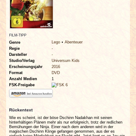
INTERVIEWS
SPECIALS
REDAKTION
FILM-TIPP
Lego
Abenteuer
Genre
Regie
-
LINKS
Darsteller
-
Studio/Verlag
Universum Kids
ARCHIV
Erscheinungsjahr
2016
Format
DVD
Anzahl Medien
1
FSK-Freigabe
Rückentext
Wie es scheint, ist der böse Dschinn Nadakhan mit seinen
hinterhältigen Plänen mehr als nur erfolgreich, trotz der redlichen
Bemühungen der Ninja. Einer nach dem anderen wird in der
magischen Dschinn Klinge gefangen genommen, aus der es
einfach keine Möglichkeit zur Flucht gibt. Jetzt liegt es an Jay ein