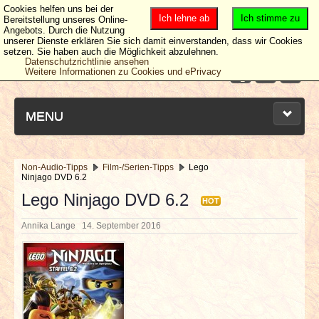
Cookies helfen uns bei der
Ich lehne ab
Ich stimme zu
Bereitstellung unseres Online-
Angebots. Durch die Nutzung
unserer Dienste erklären Sie sich damit einverstanden, dass wir Cookies
setzen. Sie haben auch die Möglichkeit abzulehnen.
Datenschutzrichtlinie ansehen
Weitere Informationen zu Cookies und ePrivacy
MENU
Non-Audio-Tipps
Film-/Serien-Tipps
Lego
Ninjago DVD 6.2
NEUESTE ARTIKEL
Lego Ninjago DVD 6.2
HOT
NEWS & DATES
Annika Lange
14. September 2016
BERICHTE
VERLOSUNGEN