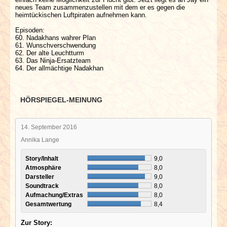
neues Team zusammenzustellen mit dem er es gegen die
heimtückischen Luftpiraten aufnehmen kann.
Episoden:
60. Nadakhans wahrer Plan
61. Wunschverschwendung
62. Der alte Leuchtturm
63. Das Ninja-Ersatzteam
64. Der allmächtige Nadakhan
HÖRSPIEGEL-MEINUNG
14. September 2016
Annika Lange
Story/Inhalt
9,0
Atmosphäre
8,0
Darsteller
9,0
Soundtrack
8,0
Aufmachung/Extras
8,0
Gesamtwertung
8,4
Zur Story: