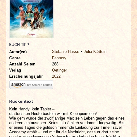
INTERVIEWS
SPECIALS
REDAKTION
BUCH-TIPP
LINKS
Stefanie Hasse
Julia K.Stein
Autor(en)
Genre
Fantasy
Anzahl Seiten
288
ARCHIV
Verlag
Oetinger
Erscheinungsjahr
2022
Rückentext
Kein Handy, kein Tablet –
stattdessen Heute-basteln-wir-mit-Klopapierrollen!
Wie gern würde der zwölfjährige Max sein Leben gegen das eines
anderen eintauschen. Seins ist nämlich verdammt langweilig. Bis
er eines Tages die goldschimmernde Einladung zur Time Travel
Academy erhält – und mit ihr die Nachricht, dass er dort seine
spurlos verschwundene Schwester wiederfinden kann. Für Max