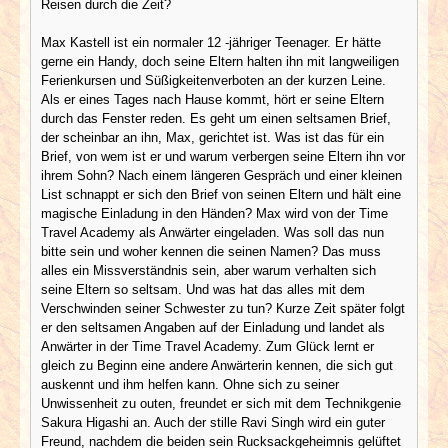
Reisen durch die Zeit?
Max Kastell ist ein normaler 12 -jähriger Teenager. Er hätte
gerne ein Handy, doch seine Eltern halten ihn mit langweiligen
Ferienkursen und Süßigkeitenverboten an der kurzen Leine.
Als er eines Tages nach Hause kommt, hört er seine Eltern
durch das Fenster reden. Es geht um einen seltsamen Brief,
der scheinbar an ihn, Max, gerichtet ist. Was ist das für ein
Brief, von wem ist er und warum verbergen seine Eltern ihn vor
ihrem Sohn? Nach einem längeren Gespräch und einer kleinen
List schnappt er sich den Brief von seinen Eltern und hält eine
magische Einladung in den Händen? Max wird von der Time
Travel Academy als Anwärter eingeladen. Was soll das nun
bitte sein und woher kennen die seinen Namen? Das muss
alles ein Missverständnis sein, aber warum verhalten sich
seine Eltern so seltsam. Und was hat das alles mit dem
Verschwinden seiner Schwester zu tun? Kurze Zeit später folgt
er den seltsamen Angaben auf der Einladung und landet als
Anwärter in der Time Travel Academy. Zum Glück lernt er
gleich zu Beginn eine andere Anwärterin kennen, die sich gut
auskennt und ihm helfen kann. Ohne sich zu seiner
Unwissenheit zu outen, freundet er sich mit dem Technikgenie
Sakura Higashi an. Auch der stille Ravi Singh wird ein guter
Freund, nachdem die beiden sein Rucksackgeheimnis gelüftet