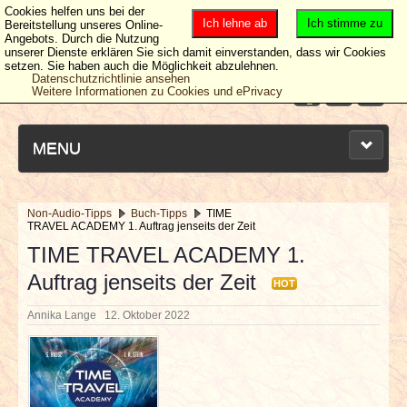
Cookies helfen uns bei der
Ich lehne ab
Ich stimme zu
Bereitstellung unseres Online-
Angebots. Durch die Nutzung
unserer Dienste erklären Sie sich damit einverstanden, dass wir Cookies
setzen. Sie haben auch die Möglichkeit abzulehnen.
Datenschutzrichtlinie ansehen
Weitere Informationen zu Cookies und ePrivacy
MENU
Non-Audio-Tipps
Buch-Tipps
TIME
TRAVEL ACADEMY 1. Auftrag jenseits der Zeit
NEUESTE ARTIKEL
TIME TRAVEL ACADEMY 1.
Auftrag jenseits der Zeit
NEWS & DATES
HOT
Annika Lange
12. Oktober 2022
BERICHTE
VERLOSUNGEN