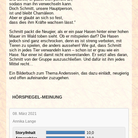
sodass man ihn verwechseln kann.
Doch Schmitt, unsere Hauptperson,
ist und bleibt Chamäleon.
Aber er glaubt an sich so fest,
dass dies ihm Kräfte wachsen lässt.“
Schmitt packt die Neugier, als er ein paar Hasen hinter einer hohen
Mauer im Wald toben sieht. Ob er mitspielen darf? Die Hasen
jedoch sind ganz erschrocken, denn es ist streng verboten, mit
Tieren zu spielen, die anders aussehen! Wie gut, dass Schmitt
sich in jedes Tier verwandeln kann – schon ist er grau wie ein
Hase. Nur einer ist damit nicht einverstanden. Er setzt alles daran,
Schmitt von der Gruppe auszuschließen. Und dafür ist ihm jedes
Mittel recht…
Ein Bilderbuch zum Thema Anderssein, das dazu einlädt, neugierig
und offen aufeinander zuzugehen.
HÖRSPIEGEL-MEINUNG
08. März 2021
Annika Lange
Story/Inhalt
10,0