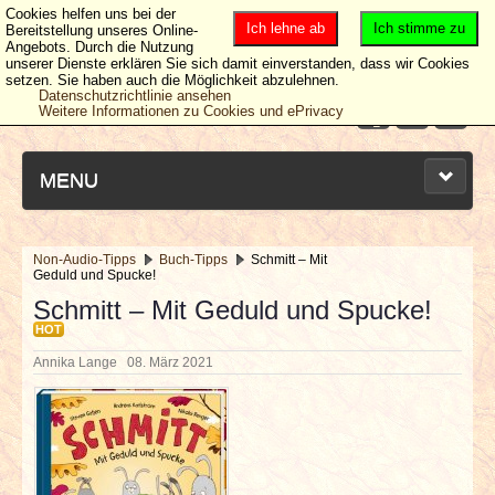
Cookies helfen uns bei der
Ich lehne ab
Ich stimme zu
Bereitstellung unseres Online-
Angebots. Durch die Nutzung
unserer Dienste erklären Sie sich damit einverstanden, dass wir Cookies
setzen. Sie haben auch die Möglichkeit abzulehnen.
Datenschutzrichtlinie ansehen
Weitere Informationen zu Cookies und ePrivacy
MENU
Non-Audio-Tipps
Buch-Tipps
Schmitt – Mit
Geduld und Spucke!
NEUESTE ARTIKEL
Schmitt – Mit Geduld und Spucke!
HOT
NEWS & DATES
Annika Lange
08. März 2021
BERICHTE
VERLOSUNGEN