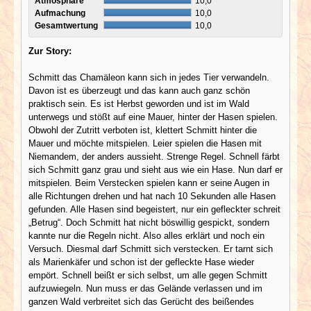
Atmosphäre
10,0
Aufmachung
10,0
Gesamtwertung
10,0
Zur Story:
Schmitt das Chamäleon kann sich in jedes Tier verwandeln.
Davon ist es überzeugt und das kann auch ganz schön
praktisch sein. Es ist Herbst geworden und ist im Wald
unterwegs und stößt auf eine Mauer, hinter der Hasen spielen.
Obwohl der Zutritt verboten ist, klettert Schmitt hinter die
Mauer und möchte mitspielen. Leier spielen die Hasen mit
Niemandem, der anders aussieht. Strenge Regel. Schnell färbt
sich Schmitt ganz grau und sieht aus wie ein Hase. Nun darf er
mitspielen. Beim Verstecken spielen kann er seine Augen in
alle Richtungen drehen und hat nach 10 Sekunden alle Hasen
gefunden. Alle Hasen sind begeistert, nur ein gefleckter schreit
„Betrug“. Doch Schmitt hat nicht böswillig gespickt, sondern
kannte nur die Regeln nicht. Also alles erklärt und noch ein
Versuch. Diesmal darf Schmitt sich verstecken. Er tarnt sich
als Marienkäfer und schon ist der gefleckte Hase wieder
empört. Schnell beißt er sich selbst, um alle gegen Schmitt
aufzuwiegeln. Nun muss er das Gelände verlassen und im
ganzen Wald verbreitet sich das Gerücht des beißendes