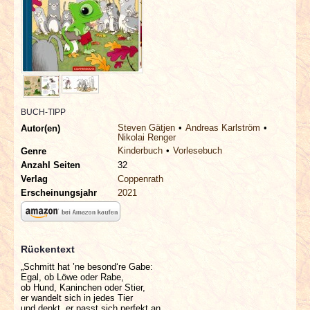
INTERVIEWS
SPECIALS
REDAKTION
BUCH-TIPP
LINKS
Steven Gätjen
Andreas Karlström
Autor(en)
Nikolai Renger
ARCHIV
Kinderbuch
Vorlesebuch
Genre
Anzahl Seiten
32
Verlag
Coppenrath
Erscheinungsjahr
2021
Rückentext
„Schmitt hat ’ne besond‘re Gabe:
Egal, ob Löwe oder Rabe,
ob Hund, Kaninchen oder Stier,
er wandelt sich in jedes Tier
und denkt, er passt sich perfekt an,