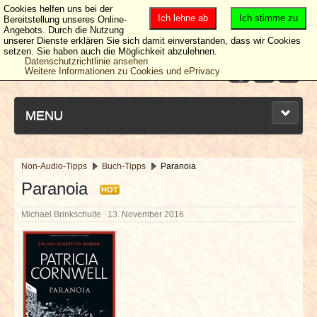
Cookies helfen uns bei der
Ich lehne ab
Ich stimme zu
Bereitstellung unseres Online-
Angebots. Durch die Nutzung
unserer Dienste erklären Sie sich damit einverstanden, dass wir Cookies
setzen. Sie haben auch die Möglichkeit abzulehnen.
Datenschutzrichtlinie ansehen
Weitere Informationen zu Cookies und ePrivacy
MENU
Non-Audio-Tipps
Buch-Tipps
Paranoia
NEUESTE ARTIKEL
Paranoia
HOT
Michael Brinkschulte
13. November 2016
NEWS & DATES
BERICHTE
VERLOSUNGEN