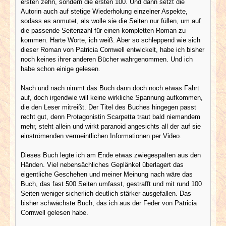
ersten zehn, sondern die ersten 100. Und dann setzt die
Autorin auch auf stetige Wiederholung einzelner Aspekte,
sodass es anmutet, als wolle sie die Seiten nur füllen, um auf
die passende Seitenzahl für einen kompletten Roman zu
kommen. Harte Worte, ich weiß. Aber so schleppend wie sich
dieser Roman von Patricia Cornwell entwickelt, habe ich bisher
noch keines ihrer anderen Bücher wahrgenommen. Und ich
habe schon einige gelesen.
Nach und nach nimmt das Buch dann doch noch etwas Fahrt
auf, doch irgendwie will keine wirkliche Spannung aufkommen,
die den Leser mitreißt. Der Titel des Buches hingegen passt
recht gut, denn Protagonistin Scarpetta traut bald niemandem
mehr, steht allein und wirkt paranoid angesichts all der auf sie
einströmenden vermeintlichen Informationen per Video.
Dieses Buch legte ich am Ende etwas zwiegespalten aus den
Händen. Viel nebensächliches Geplänkel überlagert das
eigentliche Geschehen und meiner Meinung nach wäre das
Buch, das fast 500 Seiten umfasst, gestrafft und mit rund 100
Seiten weniger sicherlich deutlich stärker ausgefallen. Das
bisher schwächste Buch, das ich aus der Feder von Patricia
Cornwell gelesen habe.