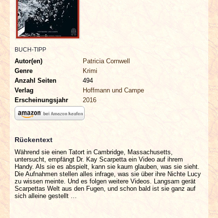
INTERVIEWS
SPECIALS
BUCH-TIPP
REDAKTION
Autor(en)
Patricia Cornwell
Genre
Krimi
LINKS
Anzahl Seiten
494
Verlag
Hoffmann und Campe
Erscheinungsjahr
2016
ARCHIV
Rückentext
Während sie einen Tatort in Cambridge, Massachusetts,
untersucht, empfängt Dr. Kay Scarpetta ein Video auf ihrem
Handy. Als sie es abspielt, kann sie kaum glauben, was sie sieht.
Die Aufnahmen stellen alles infrage, was sie über ihre Nichte Lucy
zu wissen meinte. Und es folgen weitere Videos. Langsam gerät
Scarpettas Welt aus den Fugen, und schon bald ist sie ganz auf
sich alleine gestellt …