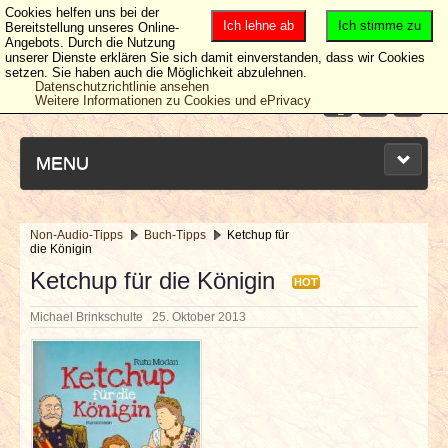
Cookies helfen uns bei der
Ich lehne ab
Ich stimme zu
Bereitstellung unseres Online-
Angebots. Durch die Nutzung
unserer Dienste erklären Sie sich damit einverstanden, dass wir Cookies
setzen. Sie haben auch die Möglichkeit abzulehnen.
Datenschutzrichtlinie ansehen
Weitere Informationen zu Cookies und ePrivacy
MENU
Non-Audio-Tipps
Buch-Tipps
Ketchup für
die Königin
NEUESTE ARTIKEL
Ketchup für die Königin
HOT
NEWS & DATES
Michael Brinkschulte
25. Oktober 2013
BERICHTE
VERLOSUNGEN