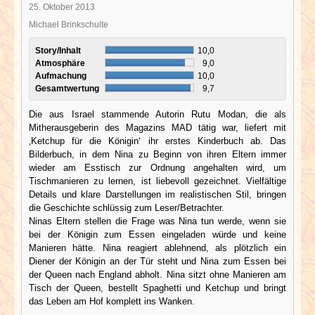
25. Oktober 2013
Michael Brinkschulte
Story/Inhalt
10,0
Atmosphäre
9,0
Aufmachung
10,0
Gesamtwertung
9,7
Die aus Israel stammende Autorin Rutu Modan, die als
Mitherausgeberin des Magazins MAD tätig war, liefert mit
‚Ketchup für die Königin‘ ihr erstes Kinderbuch ab. Das
Bilderbuch, in dem Nina zu Beginn von ihren Eltern immer
wieder am Esstisch zur Ordnung angehalten wird, um
Tischmanieren zu lernen, ist liebevoll gezeichnet. Vielfältige
Details und klare Darstellungen im realistischen Stil, bringen
die Geschichte schlüssig zum Leser/Betrachter.
Ninas Eltern stellen die Frage was Nina tun werde, wenn sie
bei der Königin zum Essen eingeladen würde und keine
Manieren hätte. Nina reagiert ablehnend, als plötzlich ein
Diener der Königin an der Tür steht und Nina zum Essen bei
der Queen nach England abholt. Nina sitzt ohne Manieren am
Tisch der Queen, bestellt Spaghetti und Ketchup und bringt
das Leben am Hof komplett ins Wanken.