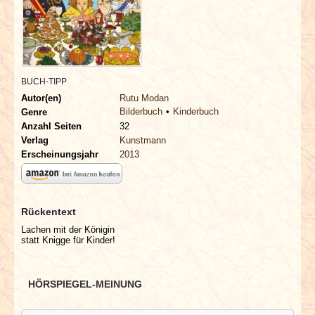
INTERVIEWS
SPECIALS
REDAKTION
BUCH-TIPP
Autor(en)
Rutu Modan
Bilderbuch
Kinderbuch
Genre
LINKS
Anzahl Seiten
32
Verlag
Kunstmann
ARCHIV
Erscheinungsjahr
2013
Rückentext
Lachen mit der Königin
statt Knigge für Kinder!
HÖRSPIEGEL-MEINUNG