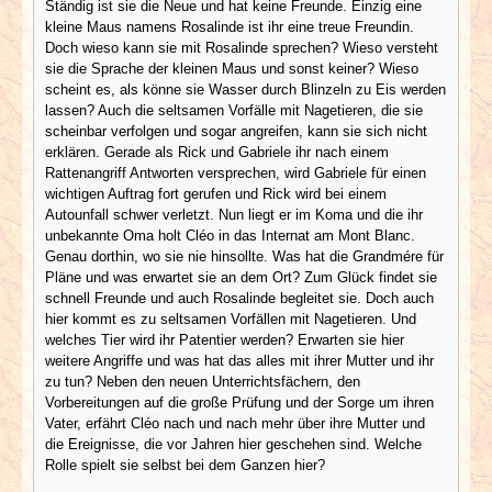
Ständig ist sie die Neue und hat keine Freunde. Einzig eine
kleine Maus namens Rosalinde ist ihr eine treue Freundin.
Doch wieso kann sie mit Rosalinde sprechen? Wieso versteht
sie die Sprache der kleinen Maus und sonst keiner? Wieso
scheint es, als könne sie Wasser durch Blinzeln zu Eis werden
lassen? Auch die seltsamen Vorfälle mit Nagetieren, die sie
scheinbar verfolgen und sogar angreifen, kann sie sich nicht
erklären. Gerade als Rick und Gabriele ihr nach einem
Rattenangriff Antworten versprechen, wird Gabriele für einen
wichtigen Auftrag fort gerufen und Rick wird bei einem
Autounfall schwer verletzt. Nun liegt er im Koma und die ihr
unbekannte Oma holt Cléo in das Internat am Mont Blanc.
Genau dorthin, wo sie nie hinsollte. Was hat die Grandmére für
Pläne und was erwartet sie an dem Ort? Zum Glück findet sie
schnell Freunde und auch Rosalinde begleitet sie. Doch auch
hier kommt es zu seltsamen Vorfällen mit Nagetieren. Und
welches Tier wird ihr Patentier werden? Erwarten sie hier
weitere Angriffe und was hat das alles mit ihrer Mutter und ihr
zu tun? Neben den neuen Unterrichtsfächern, den
Vorbereitungen auf die große Prüfung und der Sorge um ihren
Vater, erfährt Cléo nach und nach mehr über ihre Mutter und
die Ereignisse, die vor Jahren hier geschehen sind. Welche
Rolle spielt sie selbst bei dem Ganzen hier?