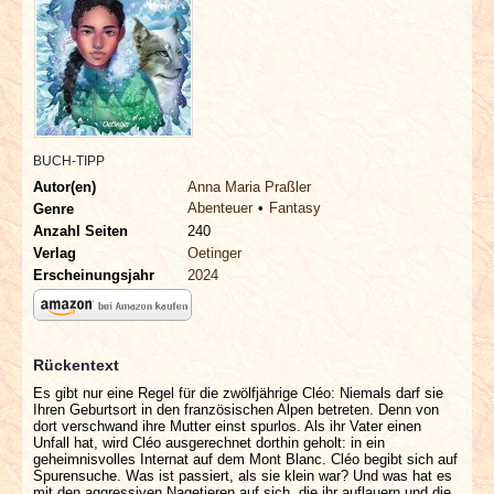
INTERVIEWS
SPECIALS
REDAKTION
BUCH-TIPP
LINKS
Autor(en)
Anna Maria Praßler
Abenteuer
Fantasy
Genre
Anzahl Seiten
240
ARCHIV
Verlag
Oetinger
Erscheinungsjahr
2024
Rückentext
Es gibt nur eine Regel für die zwölfjährige Cléo: Niemals darf sie
Ihren Geburtsort in den französischen Alpen betreten. Denn von
dort verschwand ihre Mutter einst spurlos. Als ihr Vater einen
Unfall hat, wird Cléo ausgerechnet dorthin geholt: in ein
geheimnisvolles Internat auf dem Mont Blanc. Cléo begibt sich auf
Spurensuche. Was ist passiert, als sie klein war? Und was hat es
mit den aggressiven Nagetieren auf sich, die ihr auflauern und die