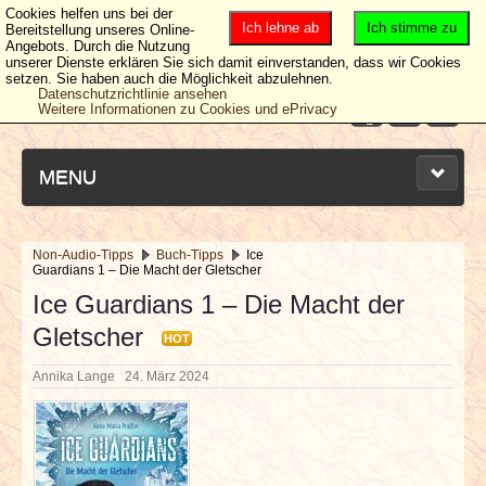
Cookies helfen uns bei der
Ich lehne ab
Ich stimme zu
Bereitstellung unseres Online-
Angebots. Durch die Nutzung
unserer Dienste erklären Sie sich damit einverstanden, dass wir Cookies
setzen. Sie haben auch die Möglichkeit abzulehnen.
Datenschutzrichtlinie ansehen
Weitere Informationen zu Cookies und ePrivacy
MENU
Non-Audio-Tipps
Buch-Tipps
Ice
Guardians 1 – Die Macht der Gletscher
NEUESTE ARTIKEL
Ice Guardians 1 – Die Macht der
Gletscher
NEWS & DATES
HOT
Annika Lange
24. März 2024
BERICHTE
VERLOSUNGEN