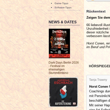
Game-Tipps
Software-Tipps
Rückentext
Zeigen Sie dem 
NEWS & DATES
66 liebevoll illu
Unzufriedenheit 
dieser nützliche
verbessern lässt
Horst Conen, ren
im Beruf und Pri
Dark Days Berlin 2026
HÖRSPIEGE
- Festival im
ehemaligen
Stummfilmkino
Tanja Trawny
Horst Conen
f
Coachings dur
mit Persönlich
beschäftigen d
Mit seiner Ha
eine Art Selbs