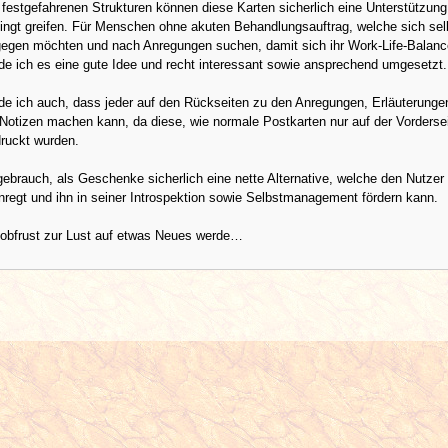
 festgefahrenen Strukturen können diese Karten sicherlich eine Unterstützung
ingt greifen. Für Menschen ohne akuten Behandlungsauftrag, welche sich sel
 gegen möchten und nach Anregungen suchen, damit sich ihr Work-Life-Balanc
nde ich es eine gute Idee und recht interessant sowie ansprechend umgesetzt.
de ich auch, dass jeder auf den Rückseiten zu den Anregungen, Erläuterunge
Notizen machen kann, da diese, wie normale Postkarten nur auf der Vordersei
ruckt wurden.
ebrauch, als Geschenke sicherlich eine nette Alternative, welche den Nutze
regt und ihn in seiner Introspektion sowie Selbstmanagement fördern kann.
Jobfrust zur Lust auf etwas Neues werde…