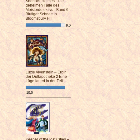
Sherlock Holmes - Die
geheimen Fälle des
Meisterdetektivs - Band 6:
Blutiger Schnee in
Bloomsbury Hill
9,0
¯¯¯¯¯¯¯¯¯¯¯¯¯¯¯¯¯¯¯¯¯¯¯¯
Luzie Alvenstein – Erbin
der Duftapotheke 2 Eine
Lüge lauert in der Zeit
10,0
¯¯¯¯¯¯¯¯¯¯¯¯¯¯¯¯¯¯¯¯¯¯¯¯
Keeper of the lost Cities –