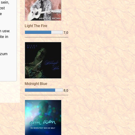
 sein,
bst
e
Light The Fire
n usw.
7,0
te in
¯¯¯¯¯¯¯¯¯¯¯¯¯¯¯¯¯¯¯¯¯¯¯¯
r zum
Midnight Blue
8,0
¯¯¯¯¯¯¯¯¯¯¯¯¯¯¯¯¯¯¯¯¯¯¯¯