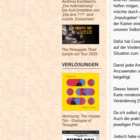
Andreas Eschbachs
helfen mögen, 
„Die Auferstehung“ –
Die Kult-Detektive von
möchte durch d
„Die drei ???“ sind
„Impulsgeber“ 
zurück. Erwachsen.
der Karten ein
unseren Selbst
Dafür hat Cone
auf der Vorde
The Pineapple Thief
Situation zum 
zurück auf Tour 2025
VERLOSUNGEN
Damit jeder A
Anzuwenden si
beigefügt.
Dieses betont 
Karte mindeste
Veränderung (S
Da ich selbst g
Verlosung: The Harper
Auch die prakt
Trio - Dialogue of
jeweiligen Pos
Thoughts
Jedoch habe i