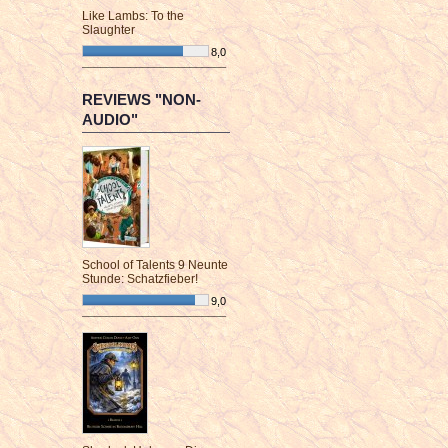
Like Lambs: To the
Slaughter
8,0
¯¯¯¯¯¯¯¯¯¯¯¯¯¯¯¯¯¯¯¯¯¯¯¯
REVIEWS "NON-
AUDIO"
School of Talents 9 Neunte
Stunde: Schatzfieber!
9,0
¯¯¯¯¯¯¯¯¯¯¯¯¯¯¯¯¯¯¯¯¯¯¯¯