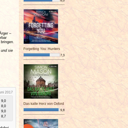
8,0
¯¯¯¯¯¯¯¯¯¯¯¯¯¯¯¯¯¯¯¯¯¯¯¯
Ärger –
rbar
 bringen.
Forgetting You: Hunters
 und sie
7,3
¯¯¯¯¯¯¯¯¯¯¯¯¯¯¯¯¯¯¯¯¯¯¯¯
uni 2017
9,0
Das kalte Herz von Oxford
8,0
9,8
9,0
¯¯¯¯¯¯¯¯¯¯¯¯¯¯¯¯¯¯¯¯¯¯¯¯
8,7
 dabei