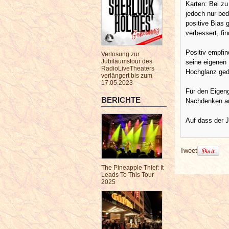
Karten: Bei zu
jedoch nur bed
positive Bias
verbessert, fi
Positiv empfin
Verlosung zur
Jubiläumstour des
seine eigenen 
RadioLiveTheaters
Hochglanz ged
verlängert bis zum
17.05.2023
Für den Eigeng
BERICHTE
Nachdenken an
Auf dass der 
Tweet
The Pineapple Thief: It
Leads To This Tour
2025