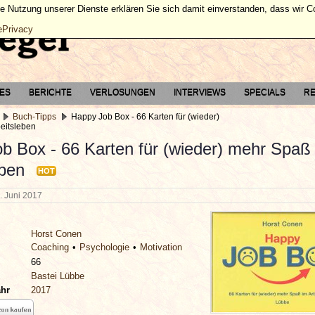
ie Nutzung unserer Dienste erklären Sie sich damit einverstanden, dass wir 
ePrivacy
TES
BERICHTE
VERLOSUNGEN
INTERVIEWS
SPECIALS
RE
Buch-Tipps
Happy Job Box - 66 Karten für (wieder)
eitsleben
b Box - 66 Karten für (wieder) mehr Spaß
eben
HOT
. Juni 2017
Horst Conen
Coaching
Psychologie
Motivation
66
Bastei Lübbe
ahr
2017