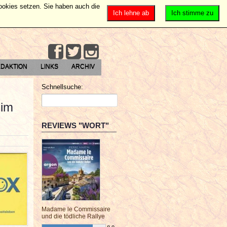
Cookies setzen. Sie haben auch die
Ich lehne ab
Ich stimme zu
DAKTION
LINKS
ARCHIV
Schnellsuche:
 im
REVIEWS "WORT"
Madame le Commissaire
und die tödliche Rallye