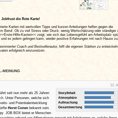
Jobfrust die Rote Karte!
strierte Karten mit wertvollen Tipps und kurzen Anleitungen helfen gegen die
im Beruf. Ob zu viel Stress oder Druck, wenig Wertschätzung oder ständiger 
 >>Erste-Hilfe-Kasten<< zeigt, wie sich das Lebensgefühl am Arbeitsplatz spü
 und es jedem gelingen kann, wieder positive Erfahrungen mit nach Hause zu
ommierter Coach und Bestsellerautor, hilft die eigenen Stärken zu entwickeln
vaten erfolgreich einzusetzen.
L-MEINUNG
12. J
ührt seit nun mehr als 25 Jahren
Story/Inhalt
ch. Unter Personen, welche sich
Atmosphäre
Aufmachung
keits- und Potentialentwicklung
Gesamtwertung
ürfte
Horst Conen
bekannt sein.
ppy JOB BOX bietet er Menschen
tcoaching anhand von Affirmationen gepaart mit Anleitungen an, welche ihnen