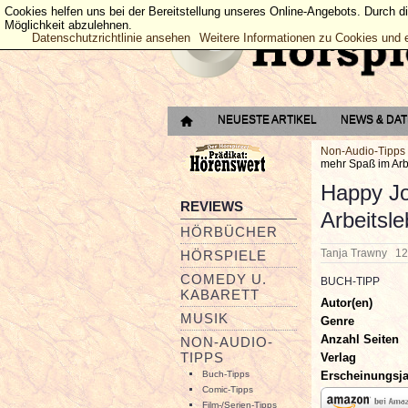
Cookies helfen uns bei der Bereitstellung unseres Online-Angebots. Durch d
Möglichkeit abzulehnen.
Datenschutzrichtlinie ansehen
Weitere Informationen zu Cookies und 
NEUESTE ARTIKEL
NEWS & DA
Non-Audio-Tipps
mehr Spaß im Arb
Happy Jo
REVIEWS
Arbeitsl
HÖRBÜCHER
Tanja Trawny
12
HÖRSPIELE
COMEDY U.
BUCH-TIPP
KABARETT
Autor(en)
MUSIK
Genre
Anzahl Seiten
NON-AUDIO-
TIPPS
Verlag
Erscheinungsj
Buch-Tipps
Comic-Tipps
Film-/Serien-Tipps