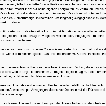
mit neuen „Selbstbotschaften“ neue Realitäten zu schaffen, den Benutzer an
ie Karten, wieder mehr auf seine eigenen Fähigkeiten zu vertrauen und sie a
für sich selbst und andere zu nutzen. Ziel sei es, für sich selbst unter zu Hil
e bessere „Selbstfürsorge“ zu betreiben, um langfristig ausgeglichener zu wer
wert zu steigern.
n 66 Karten in Postkartengröße konzipiert: Affirmationen eingebettet in nette 
rseite gepaart mit Ratschlägen, Vorgehensweisen oder Anregungen, um seine
positiven zu verändern.
nwender auch weiß, wozu genau Conen dieses Karten konzipiert hat und wie d
nd, wurde dem kleinem gelben Kästchen neben den 66 Karten ein kleines Bo
die Eigenverantwortlichkeit des Tuns beim Anwender. Regt an, die entsprech
ns eine Woche lang mit sich herum zu tragen, sie jeden Tag zu lesen, um ei
ituation, Sichtweise, Handeln) evozieren zu können.
erne mit Affirmationen bei meinen Klienten arbeite, gefällt mir die Idee recht g
ischen Anwendertipps, Anregungen alternativer Optionen auf der Rückseite de
tkarte überzeugen.
ch auch einen kleinen Einwand bezüglich der Anwendbarkeit und dem Nutzen 