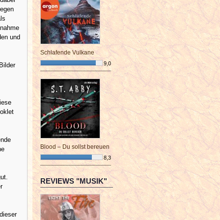
regen
ls
fenahme
den und
Schlafende Vulkane
9,0
Bilder
¯¯¯¯¯¯¯¯¯¯¯¯¯¯¯¯¯¯¯¯¯¯¯¯
iese
oklet
ende
Blood – Du sollst bereuen
ne
8,3
¯¯¯¯¯¯¯¯¯¯¯¯¯¯¯¯¯¯¯¯¯¯¯¯
ut.
REVIEWS "MUSIK"
r
dieser