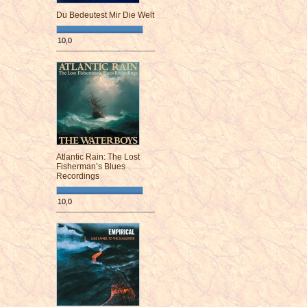
Du Bedeutest Mir Die Welt
10,0
¯¯¯¯¯¯¯¯¯¯¯¯¯¯¯¯¯¯¯¯¯¯¯¯
Atlantic Rain: The Lost
Fisherman’s Blues
Recordings
10,0
¯¯¯¯¯¯¯¯¯¯¯¯¯¯¯¯¯¯¯¯¯¯¯¯