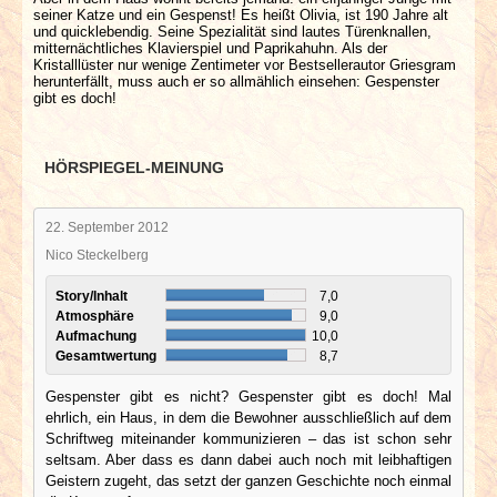
seiner Katze und ein Gespenst! Es heißt Olivia, ist 190 Jahre alt
und quicklebendig. Seine Spezialität sind lautes Türenknallen,
mitternächtliches Klavierspiel und Paprikahuhn. Als der
Kristalllüster nur wenige Zentimeter vor Bestsellerautor Griesgram
herunterfällt, muss auch er so allmählich einsehen: Gespenster
gibt es doch!
HÖRSPIEGEL-MEINUNG
22. September 2012
Nico Steckelberg
Story/Inhalt
7,0
Atmosphäre
9,0
Aufmachung
10,0
Gesamtwertung
8,7
Gespenster gibt es nicht? Gespenster gibt es doch! Mal
ehrlich, ein Haus, in dem die Bewohner ausschließlich auf dem
Schriftweg miteinander kommunizieren – das ist schon sehr
seltsam. Aber dass es dann dabei auch noch mit leibhaftigen
Geistern zugeht, das setzt der ganzen Geschichte noch einmal