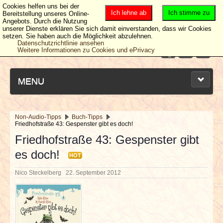
Cookies helfen uns bei der
Ich lehne ab
Ich stimme zu
Bereitstellung unseres Online-
Angebots. Durch die Nutzung
unserer Dienste erklären Sie sich damit einverstanden, dass wir Cookies
setzen. Sie haben auch die Möglichkeit abzulehnen.
Datenschutzrichtlinie ansehen
Weitere Informationen zu Cookies und ePrivacy
MENU
Non-Audio-Tipps
Buch-Tipps
Friedhofstraße 43: Gespenster gibt es doch!
NEUESTE ARTIKEL
Friedhofstraße 43: Gespenster gibt
es doch!
NEWS & DATES
HOT
Nico Steckelberg
22. September 2012
BERICHTE
VERLOSUNGEN