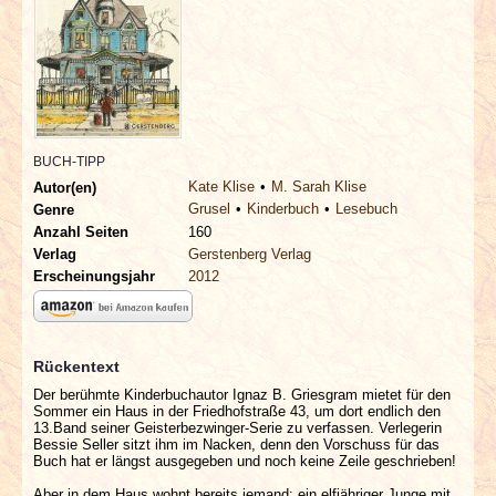
INTERVIEWS
SPECIALS
REDAKTION
BUCH-TIPP
LINKS
Kate Klise
M. Sarah Klise
Autor(en)
Grusel
Kinderbuch
Lesebuch
Genre
Anzahl Seiten
160
ARCHIV
Verlag
Gerstenberg Verlag
Erscheinungsjahr
2012
Rückentext
Der berühmte Kinderbuchautor Ignaz B. Griesgram mietet für den
Sommer ein Haus in der Friedhofstraße 43, um dort endlich den
13.Band seiner Geisterbezwinger-Serie zu verfassen. Verlegerin
Bessie Seller sitzt ihm im Nacken, denn den Vorschuss für das
Buch hat er längst ausgegeben und noch keine Zeile geschrieben!
Aber in dem Haus wohnt bereits jemand: ein elfjähriger Junge mit