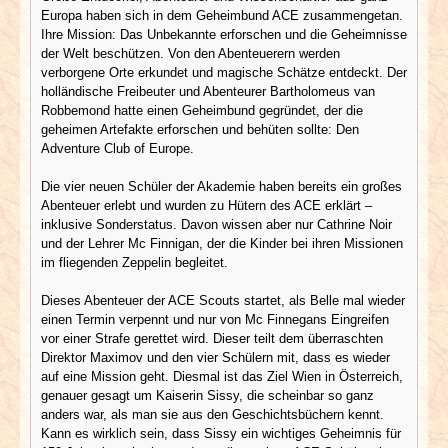
Europa haben sich in dem Geheimbund ACE zusammengetan.
Ihre Mission: Das Unbekannte erforschen und die Geheimnisse
der Welt beschützen. Von den Abenteuerern werden
verborgene Orte erkundet und magische Schätze entdeckt. Der
holländische Freibeuter und Abenteurer Bartholomeus van
Robbemond hatte einen Geheimbund gegründet, der die
geheimen Artefakte erforschen und behüten sollte: Den
Adventure Club of Europe.
Die vier neuen Schüler der Akademie haben bereits ein großes
Abenteuer erlebt und wurden zu Hütern des ACE erklärt –
inklusive Sonderstatus. Davon wissen aber nur Cathrine Noir
und der Lehrer Mc Finnigan, der die Kinder bei ihren Missionen
im fliegenden Zeppelin begleitet.
Dieses Abenteuer der ACE Scouts startet, als Belle mal wieder
einen Termin verpennt und nur von Mc Finnegans Eingreifen
vor einer Strafe gerettet wird. Dieser teilt dem überraschten
Direktor Maximov und den vier Schülern mit, dass es wieder
auf eine Mission geht. Diesmal ist das Ziel Wien in Österreich,
genauer gesagt um Kaiserin Sissy, die scheinbar so ganz
anders war, als man sie aus den Geschichtsbüchern kennt.
Kann es wirklich sein, dass Sissy ein wichtiges Geheimnis für