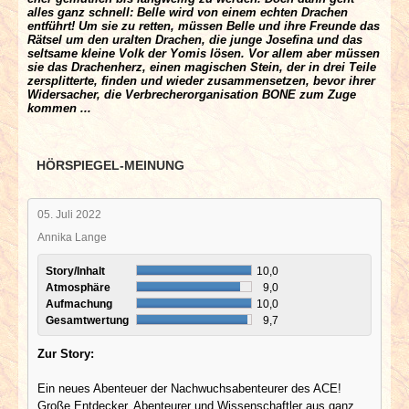
alles ganz schnell: Belle wird von einem echten Drachen
entführt! Um sie zu retten, müssen Belle und ihre Freunde das
Rätsel um den uralten Drachen, die junge Josefina und das
seltsame kleine Volk der Yomis lösen. Vor allem aber müssen
sie das Drachenherz, einen magischen Stein, der in drei Teile
zersplitterte, finden und wieder zusammensetzen, bevor ihrer
Widersacher, die Verbrecherorganisation BONE zum Zuge
kommen ...
HÖRSPIEGEL-MEINUNG
05. Juli 2022
Annika Lange
Story/Inhalt
10,0
Atmosphäre
9,0
Aufmachung
10,0
Gesamtwertung
9,7
Zur Story:
Ein neues Abenteuer der Nachwuchsabenteurer des ACE!
Große Entdecker, Abenteurer und Wissenschaftler aus ganz