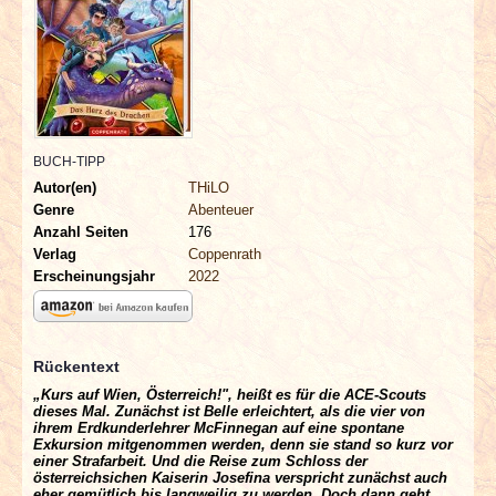
INTERVIEWS
SPECIALS
REDAKTION
BUCH-TIPP
LINKS
Autor(en)
THiLO
Genre
Abenteuer
Anzahl Seiten
176
ARCHIV
Verlag
Coppenrath
Erscheinungsjahr
2022
Rückentext
„Kurs auf Wien, Österreich!", heißt es für die ACE-Scouts
dieses Mal. Zunächst ist Belle erleichtert, als die vier von
ihrem Erdkunderlehrer McFinnegan auf eine spontane
Exkursion mitgenommen werden, denn sie stand so kurz vor
einer Strafarbeit. Und die Reise zum Schloss der
österreichsichen Kaiserin Josefina verspricht zunächst auch
eher gemütlich bis langweilig zu werden. Doch dann geht