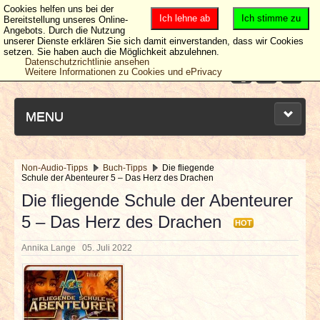
Cookies helfen uns bei der
Ich lehne ab
Ich stimme zu
Bereitstellung unseres Online-
Angebots. Durch die Nutzung
unserer Dienste erklären Sie sich damit einverstanden, dass wir Cookies
setzen. Sie haben auch die Möglichkeit abzulehnen.
Datenschutzrichtlinie ansehen
Weitere Informationen zu Cookies und ePrivacy
MENU
Non-Audio-Tipps
Buch-Tipps
Die fliegende
Schule der Abenteurer 5 – Das Herz des Drachen
NEUESTE ARTIKEL
Die fliegende Schule der Abenteurer
5 – Das Herz des Drachen
NEWS & DATES
HOT
Annika Lange
05. Juli 2022
BERICHTE
VERLOSUNGEN