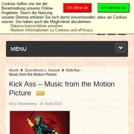
Cookies helfen uns bei der
Ich lehne ab
Ich stimme zu
Bereitstellung unseres Online-
Angebots. Durch die Nutzung
unserer Dienste erklären Sie sich damit einverstanden, dass wir Cookies
setzen. Sie haben auch die Möglichkeit abzulehnen.
Datenschutzrichtlinie ansehen
Weitere Informationen zu Cookies und ePrivacy
MENU
Musik
Soundtrack u. Klassik
Kick Ass –
Music from the Motion Picture
NEUESTE ARTIKEL
Kick Ass – Music from the Motion
Picture
NEWS & DATES
HOT
Nico Steckelberg
26. April 2010
BERICHTE
VERLOSUNGEN