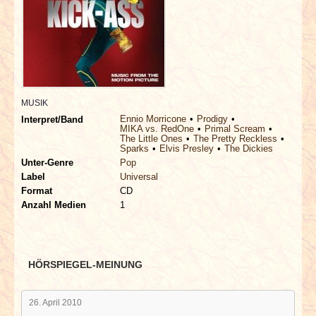
INTERVIEWS
SPECIALS
REDAKTION
MUSIK
LINKS
Ennio Morricone
Prodigy
Interpret/Band
MIKA vs. RedOne
Primal Scream
The Little Ones
The Pretty Reckless
Sparks
Elvis Presley
The Dickies
ARCHIV
Unter-Genre
Pop
Label
Universal
Format
CD
Anzahl Medien
1
HÖRSPIEGEL-MEINUNG
26. April 2010