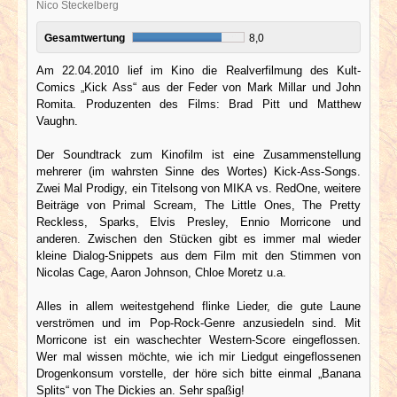
Nico Steckelberg
Gesamtwertung
8,0
Am 22.04.2010 lief im Kino die Realverfilmung des Kult-
Comics „Kick Ass“ aus der Feder von Mark Millar und John
Romita. Produzenten des Films: Brad Pitt und Matthew
Vaughn.
Der Soundtrack zum Kinofilm ist eine Zusammenstellung
mehrerer (im wahrsten Sinne des Wortes) Kick-Ass-Songs.
Zwei Mal Prodigy, ein Titelsong von MIKA vs. RedOne, weitere
Beiträge von Primal Scream, The Little Ones, The Pretty
Reckless, Sparks, Elvis Presley, Ennio Morricone und
anderen. Zwischen den Stücken gibt es immer mal wieder
kleine Dialog-Snippets aus dem Film mit den Stimmen von
Nicolas Cage, Aaron Johnson, Chloe Moretz u.a.
Alles in allem weitestgehend flinke Lieder, die gute Laune
verströmen und im Pop-Rock-Genre anzusiedeln sind. Mit
Morricone ist ein waschechter Western-Score eingeflossen.
Wer mal wissen möchte, wie ich mir Liedgut eingeflossenen
Drogenkonsum vorstelle, der höre sich bitte einmal „Banana
Splits“ von The Dickies an. Sehr spaßig!