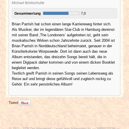
Michael Brinkschulte
Gesamtwertung
7,0
Brian Parrish hat schon einen lange Karriereweg hinter sich.
Als Musiker, der im legendären Star-Club in Hamburg dereinst
mit seiner Band ‚The Londoners‘ aufgetreten ist, geht sein
musikalisches Wirken schon Jahrzehnte zurück. Seit 2004 ist
Brian Parrish in Norddeutschland beheimatet, genauer in der
Künstlerkolonie Worpswede. Dort ist dann auch das neue
Album entstanden, das dreizehn Songs bereit hält, die in
einem Digipack daher kommen und von einem dicken Booklet
begleitet werden.
Textlich greift Parrish in seinen Songs seinen Lebensweg als
Reise auf und bringt diese gefühlvoll und zugleich rockig zu
Gehör. Ein sehr persönliches Album!
Tweet
© 2002 - 2026 Der Hörspiegel - Lesen, was hörenswert ist. ---
IMPRESSUM
---