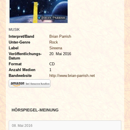
INTERVIEWS
SPECIALS
MUSIK
REDAKTION
Interpret/Band
Brian Parrish
Unter-Genre
Rock
LINKS
Label
Sireena
Veröffentlichungs-
20. Mai 2016
Datum
ARCHIV
Format
CD
Anzahl Medien
1
Bandwebsite
http://www.brian-parrish.net
HÖRSPIEGEL-MEINUNG
08. Mai 2016