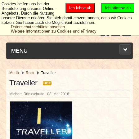
Cookies helfen uns bei der
Ich lehne ab
Ich stimme zu
Bereitstellung unseres Online-
Angebots. Durch die Nutzung
unserer Dienste erklären Sie sich damit einverstanden, dass wir Cookies
setzen. Sie haben auch die Möglichkeit abzulehnen.
Datenschutzrichtlinie ansehen
Weitere Informationen zu Cookies und ePrivacy
MENU
Musik
Rock
Traveller
NEUESTE ARTIKEL
Traveller
HOT
Michael Brinkschulte
08. Mai 2016
NEWS & DATES
BERICHTE
VERLOSUNGEN