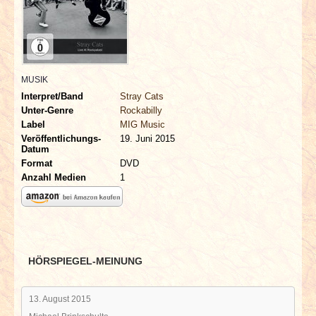
INTERVIEWS
SPECIALS
MUSIK
REDAKTION
Interpret/Band
Stray Cats
Unter-Genre
Rockabilly
LINKS
Label
MIG Music
Veröffentlichungs-
19. Juni 2015
Datum
ARCHIV
Format
DVD
Anzahl Medien
1
HÖRSPIEGEL-MEINUNG
13. August 2015