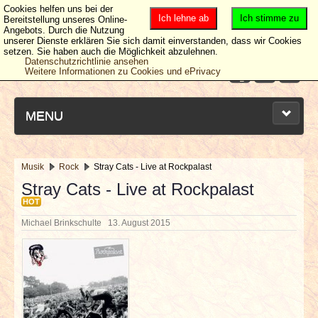
Cookies helfen uns bei der
Ich lehne ab
Ich stimme zu
Bereitstellung unseres Online-
Angebots. Durch die Nutzung
unserer Dienste erklären Sie sich damit einverstanden, dass wir Cookies
setzen. Sie haben auch die Möglichkeit abzulehnen.
Datenschutzrichtlinie ansehen
Weitere Informationen zu Cookies und ePrivacy
MENU
Musik
Rock
Stray Cats - Live at Rockpalast
NEUESTE ARTIKEL
Stray Cats - Live at Rockpalast
HOT
NEWS & DATES
Michael Brinkschulte
13. August 2015
BERICHTE
VERLOSUNGEN