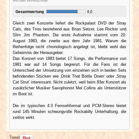
Michael Brinkschulte
Gesamtwertung
8,0
Gleich zwei Konzerte liefert die Rockpalast DVD der Stray
Cats, des Trios bestehend aus Brian Setzer, Lee Rocker und
Slim Jim Phantom. Die erste Aufnahme stammt vom 20.
August 1983, die zweite aus dem Jahr 1981. Warum die
Reihenfolge nicht chronologisch angelegt ist, bleibt wohl das
Geheimnis der Herausgeber.
Das Konzert von 1983 bietet 17 Songs, die Performance von
1981 war auf 14 Songs begrenzt. Für die Fans ist der
Unterschied der Umsetzung von einzelnen sich in beiden Sets
befindenden Stücken wie ‚Drink That Bottle Down‘ oder ‚Stray
Cat Strut‘ interessant. Nicht zuletzt, weil beim 83er Konzert als
zusätzlicher Musiker Saxophonist Mel Collins als Unterstützer
im Boot ist.
Die im typischen 4:3 Fernsehformat und PCM-Stereo bietet
rund 145 Minuten schwungvolle Rockabilly Unterhaltung, die
zeitlos wirkt.
Tweet