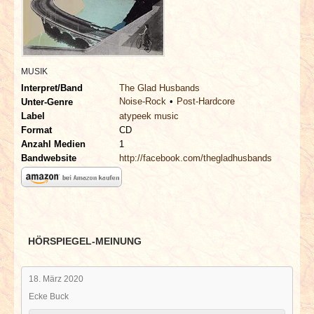
INTERVIEWS
SPECIALS
MUSIK
REDAKTION
Interpret/Band
The Glad Husbands
Noise-Rock
Post-Hardcore
Unter-Genre
LINKS
Label
atypeek music
Format
CD
Anzahl Medien
1
ARCHIV
Bandwebsite
http://facebook.com/thegladhusbands
HÖRSPIEGEL-MEINUNG
18. März 2020
Ecke Buck