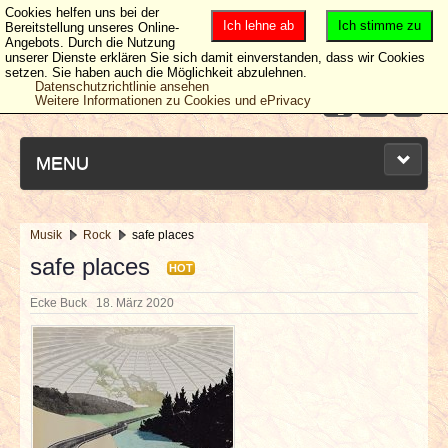
Cookies helfen uns bei der
Ich lehne ab
Ich stimme zu
Bereitstellung unseres Online-
Angebots. Durch die Nutzung
unserer Dienste erklären Sie sich damit einverstanden, dass wir Cookies
setzen. Sie haben auch die Möglichkeit abzulehnen.
Datenschutzrichtlinie ansehen
Weitere Informationen zu Cookies und ePrivacy
MENU
Musik
Rock
safe places
NEUESTE ARTIKEL
safe places
HOT
Ecke Buck
18. März 2020
NEWS & DATES
BERICHTE
VERLOSUNGEN