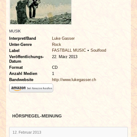
INTERVIEWS
SPECIALS
MUSIK
REDAKTION
Interpret/Band
Luke Gasser
Unter-Genre
Rock
FASTBALL MUSIC
Soulfood
LINKS
Label
Veröffentlichungs-
22. März 2013
Datum
ARCHIV
Format
CD
Anzahl Medien
1
Bandwebsite
http://www.lukegasser.ch
HÖRSPIEGEL-MEINUNG
12. Februar 2013