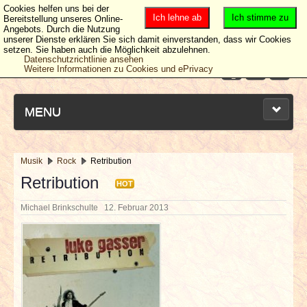
Cookies helfen uns bei der
Ich lehne ab
Ich stimme zu
Bereitstellung unseres Online-
Angebots. Durch die Nutzung
unserer Dienste erklären Sie sich damit einverstanden, dass wir Cookies
setzen. Sie haben auch die Möglichkeit abzulehnen.
Datenschutzrichtlinie ansehen
Weitere Informationen zu Cookies und ePrivacy
MENU
Musik
Rock
Retribution
NEUESTE ARTIKEL
Retribution
HOT
Michael Brinkschulte
12. Februar 2013
NEWS & DATES
BERICHTE
VERLOSUNGEN