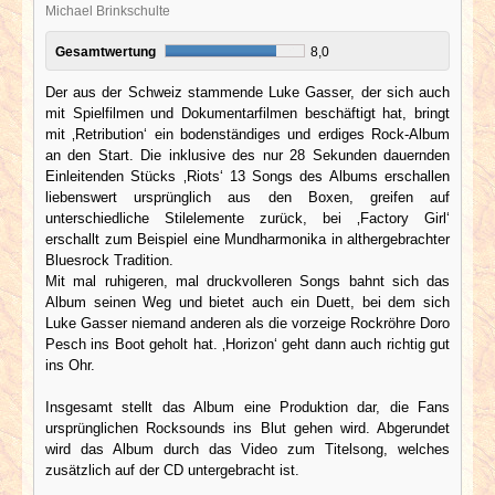
Michael Brinkschulte
Gesamtwertung
8,0
Der aus der Schweiz stammende Luke Gasser, der sich auch
mit Spielfilmen und Dokumentarfilmen beschäftigt hat, bringt
mit ‚Retribution‘ ein bodenständiges und erdiges Rock-Album
an den Start. Die inklusive des nur 28 Sekunden dauernden
Einleitenden Stücks ‚Riots‘ 13 Songs des Albums erschallen
liebenswert ursprünglich aus den Boxen, greifen auf
unterschiedliche Stilelemente zurück, bei ‚Factory Girl‘
erschallt zum Beispiel eine Mundharmonika in althergebrachter
Bluesrock Tradition.
Mit mal ruhigeren, mal druckvolleren Songs bahnt sich das
Album seinen Weg und bietet auch ein Duett, bei dem sich
Luke Gasser niemand anderen als die vorzeige Rockröhre Doro
Pesch ins Boot geholt hat. ‚Horizon‘ geht dann auch richtig gut
ins Ohr.
Insgesamt stellt das Album eine Produktion dar, die Fans
ursprünglichen Rocksounds ins Blut gehen wird. Abgerundet
wird das Album durch das Video zum Titelsong, welches
zusätzlich auf der CD untergebracht ist.