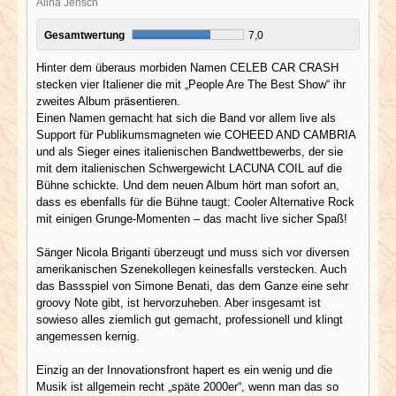
Alina Jensch
Gesamtwertung
7,0
Hinter dem überaus morbiden Namen CELEB CAR CRASH
stecken vier Italiener die mit „People Are The Best Show“ ihr
zweites Album präsentieren.
Einen Namen gemacht hat sich die Band vor allem live als
Support für Publikumsmagneten wie COHEED AND CAMBRIA
und als Sieger eines italienischen Bandwettbewerbs, der sie
mit dem italienischen Schwergewicht LACUNA COIL auf die
Bühne schickte. Und dem neuen Album hört man sofort an,
dass es ebenfalls für die Bühne taugt: Cooler Alternative Rock
mit einigen Grunge-Momenten – das macht live sicher Spaß!
Sänger Nicola Briganti überzeugt und muss sich vor diversen
amerikanischen Szenekollegen keinesfalls verstecken. Auch
das Bassspiel von Simone Benati, das dem Ganze eine sehr
groovy Note gibt, ist hervorzuheben. Aber insgesamt ist
sowieso alles ziemlich gut gemacht, professionell und klingt
angemessen kernig.
Einzig an der Innovationsfront hapert es ein wenig und die
Musik ist allgemein recht „späte 2000er“, wenn man das so