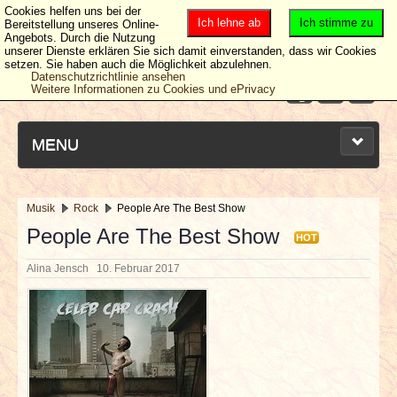
Cookies helfen uns bei der
Ich lehne ab
Ich stimme zu
Bereitstellung unseres Online-
Angebots. Durch die Nutzung
unserer Dienste erklären Sie sich damit einverstanden, dass wir Cookies
setzen. Sie haben auch die Möglichkeit abzulehnen.
Datenschutzrichtlinie ansehen
Weitere Informationen zu Cookies und ePrivacy
MENU
Musik
Rock
People Are The Best Show
NEUESTE ARTIKEL
People Are The Best Show
HOT
Alina Jensch
10. Februar 2017
NEWS & DATES
BERICHTE
VERLOSUNGEN