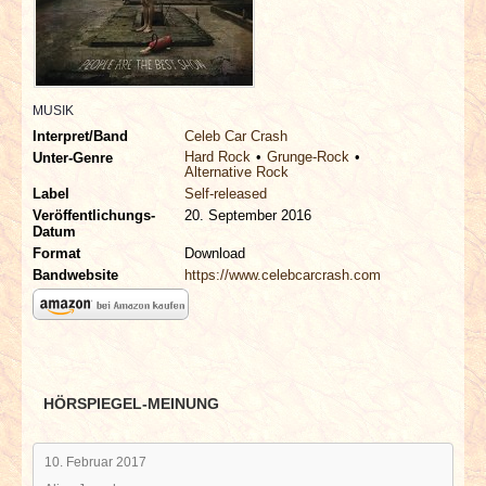
INTERVIEWS
SPECIALS
MUSIK
REDAKTION
Interpret/Band
Celeb Car Crash
Hard Rock
Grunge-Rock
Unter-Genre
Alternative Rock
LINKS
Label
Self-released
Veröffentlichungs-
20. September 2016
Datum
ARCHIV
Format
Download
Bandwebsite
https://www.celebcarcrash.com
HÖRSPIEGEL-MEINUNG
10. Februar 2017