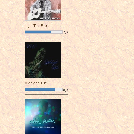
Light The Fire
7,0
¯¯¯¯¯¯¯¯¯¯¯¯¯¯¯¯¯¯¯¯¯¯¯¯
Midnight Blue
8,0
¯¯¯¯¯¯¯¯¯¯¯¯¯¯¯¯¯¯¯¯¯¯¯¯