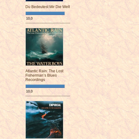
Du Bedeutest Mir Die Welt
10,0
¯¯¯¯¯¯¯¯¯¯¯¯¯¯¯¯¯¯¯¯¯¯¯¯
Atlantic Rain: The Lost
Fisherman’s Blues
Recordings
10,0
¯¯¯¯¯¯¯¯¯¯¯¯¯¯¯¯¯¯¯¯¯¯¯¯