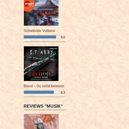
Schlafende Vulkane
9,0
¯¯¯¯¯¯¯¯¯¯¯¯¯¯¯¯¯¯¯¯¯¯¯¯
Blood – Du sollst bereuen
8,3
¯¯¯¯¯¯¯¯¯¯¯¯¯¯¯¯¯¯¯¯¯¯¯¯
REVIEWS "MUSIK"