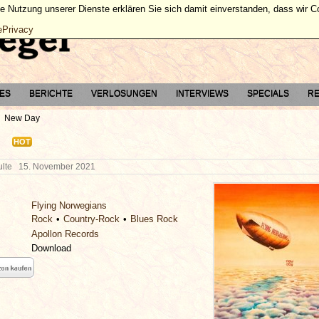
ie Nutzung unserer Dienste erklären Sie sich damit einverstanden, dass wir 
ePrivacy
TES
BERICHTE
VERLOSUNGEN
INTERVIEWS
SPECIALS
RE
New Day
HOT
hulte
15. November 2021
Flying Norwegians
Rock
Country-Rock
Blues Rock
Apollon Records
Download