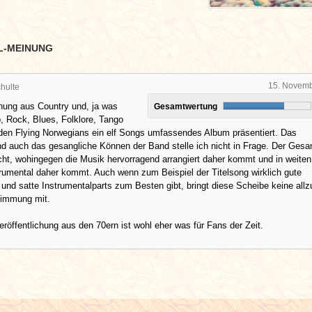
L-MEINUNG
15. Novem
hulte
hung aus Country und, ja was
Gesamtwertung
p, Rock, Blues, Folklore, Tango
 den Flying Norwegians ein elf Songs umfassendes Album präsentiert. Das
nd auch das gesangliche Können der Band stelle ich nicht in Frage. Der Gesa
icht, wohingegen die Musik hervorragend arrangiert daher kommt und in weiten
rumental daher kommt. Auch wenn zum Beispiel der Titelsong wirklich gute
nd satte Instrumentalparts zum Besten gibt, bringt diese Scheibe keine allz
timmung mit.
röffentlichung aus den 70ern ist wohl eher was für Fans der Zeit.