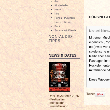
Jazz
Kinderlieder
Metal
Pop
HÖRSPIEGE
Punk u. Punkrock
Rap u. HipHop
Rock
Soundtrack/Klassik
Michael Brinksc
NON-AUDIO-
Mit einer Misc
TIPPS
eigentlich (Po
etc.) wird von
spielerische u
NEWS & DATES
bleibt eher se
Passagen inst
Rockelemente u
mitreißende S
Diese Wiederve
Tweet
Dark Days Berlin 2026
- Festival im
ehemaligen
Stummfilmkino