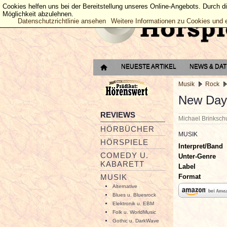
Cookies helfen uns bei der Bereitstellung unseres Online-Angebots. Durch d
Möglichkeit abzulehnen.
Datenschutzrichtlinie ansehen
Weitere Informationen zu Cookies und 
NEUESTE ARTIKEL
NEWS & DA
Musik
Rock
New Day
REVIEWS
Michael Brinksc
HÖRBÜCHER
MUSIK
HÖRSPIELE
Interpret/Band
COMEDY U.
Unter-Genre
KABARETT
Label
Format
MUSIK
Alternative
Blues u. Bluesrock
Elektronik u. EBM
Folk u. WorldMusic
Gothic u. DarkWave